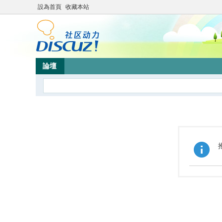
設為首頁
收藏本站
論壇