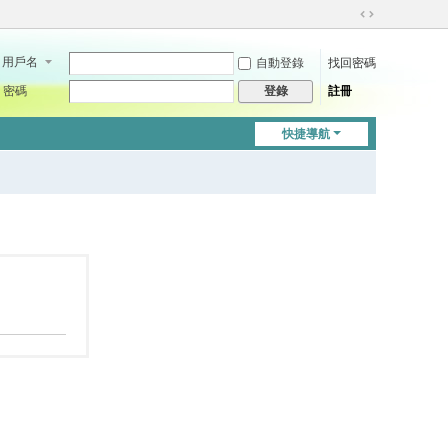
切
換
用戶名
自動登錄
找回密碼
到
寬
密碼
註冊
登錄
版
快捷導航