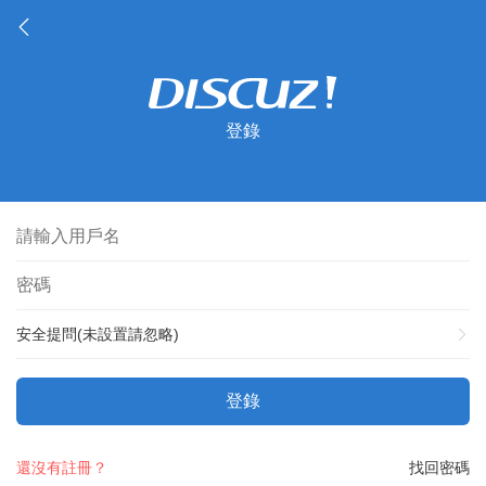
登錄
安全提問(未設置請忽略)
登錄
還沒有註冊？
找回密碼