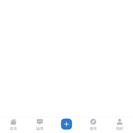
首頁
論壇
發現
我的