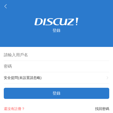
登錄
安全提問(未設置請忽略)
登錄
還沒有註冊？
找回密碼