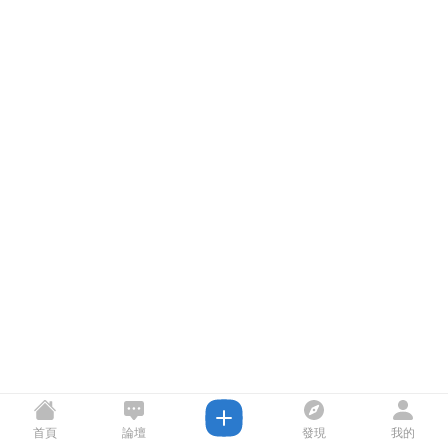
首頁
論壇
發現
我的