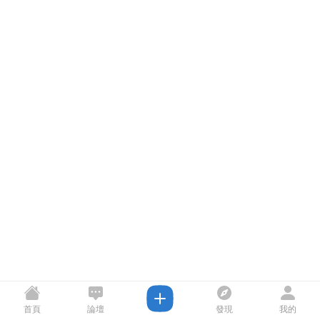
首頁
論壇
發現
我的