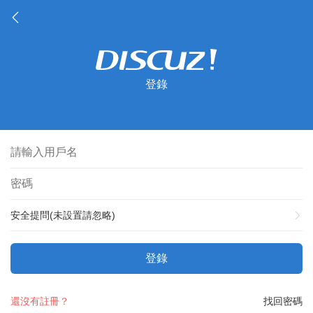
登錄
安全提問(未設置請忽略)
登錄
還沒有註冊？
找回密碼