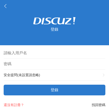
登錄
安全提問(未設置請忽略)
登錄
還沒有註冊？
找回密碼