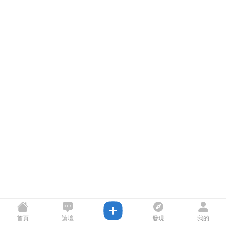
首頁
論壇
發現
我的