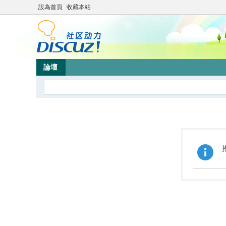
設為首頁
收藏本站
論壇