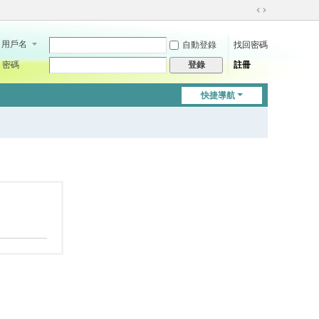
切
換
用戶名
自動登錄
找回密碼
到
寬
密碼
註冊
登錄
版
快捷導航