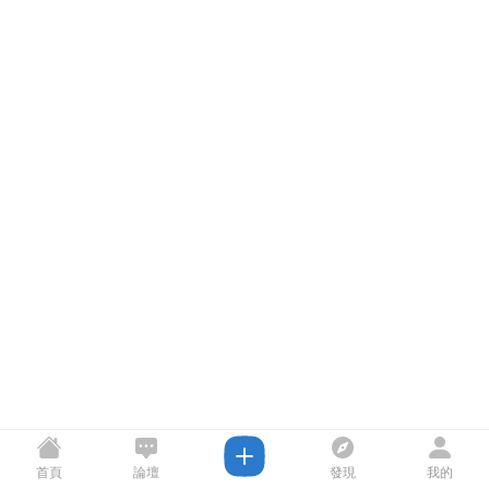
首頁
論壇
發現
我的