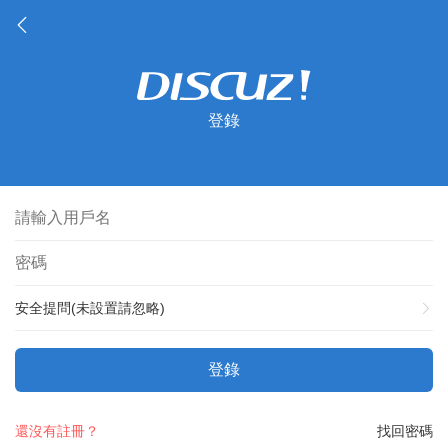
登錄
安全提問(未設置請忽略)
登錄
還沒有註冊？
找回密碼