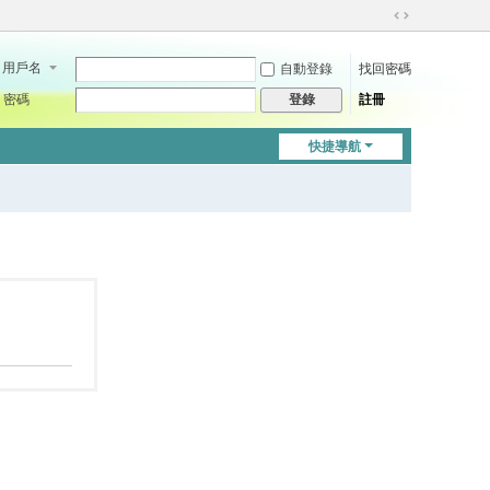
切
換
用戶名
自動登錄
找回密碼
到
寬
密碼
註冊
登錄
版
快捷導航