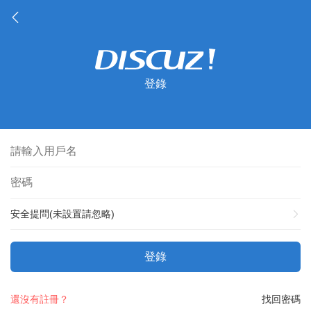
登錄
安全提問(未設置請忽略)
登錄
還沒有註冊？
找回密碼