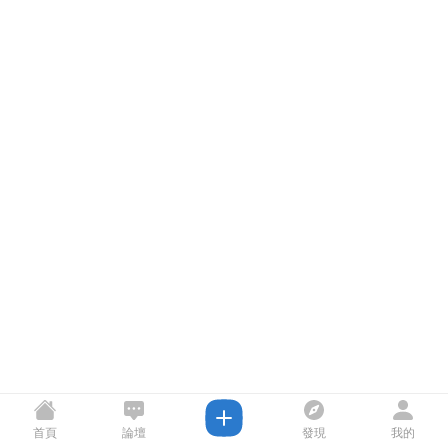
首頁
論壇
發現
我的