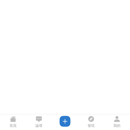
首頁
論壇
發現
我的