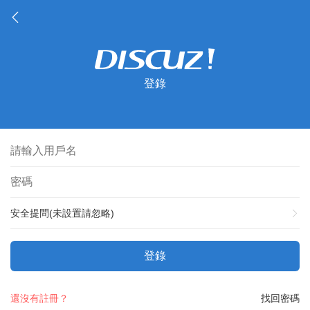
登錄
安全提問(未設置請忽略)
登錄
還沒有註冊？
找回密碼