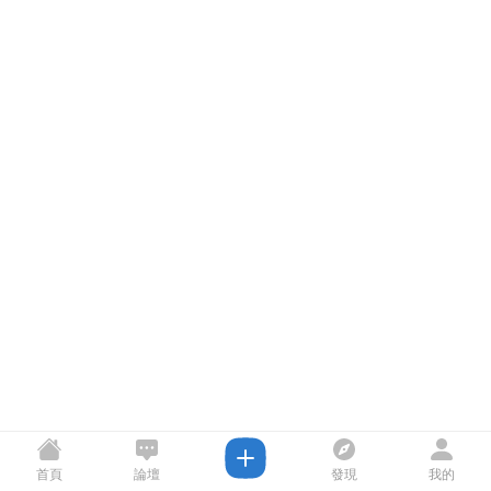
首頁
論壇
發現
我的