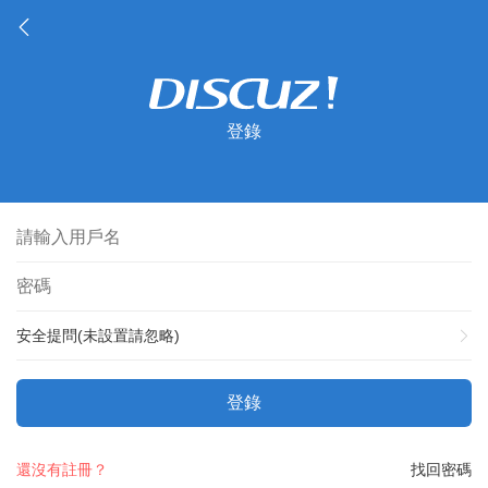
登錄
安全提問(未設置請忽略)
登錄
還沒有註冊？
找回密碼