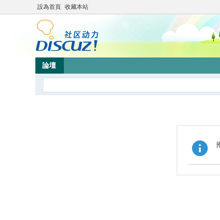
設為首頁
收藏本站
論壇