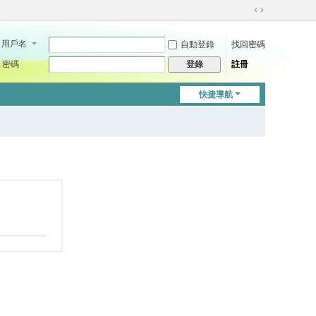
切
換
用戶名
自動登錄
找回密碼
到
寬
密碼
註冊
登錄
版
快捷導航