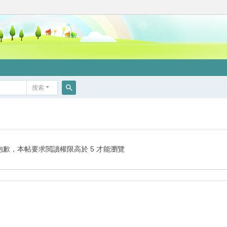
搜索
搜
索
抱歉，本帖要求閲讀權限高於 5 才能瀏覽