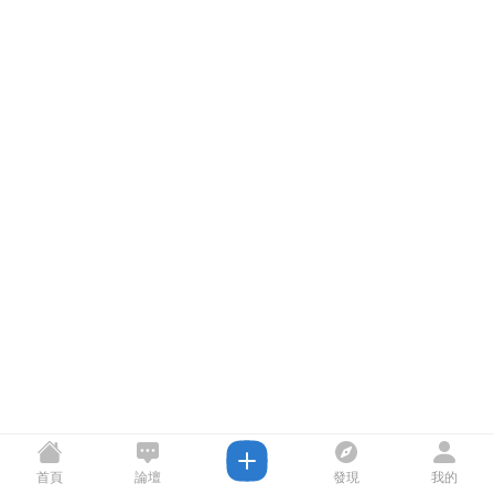
首頁
論壇
發現
我的