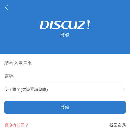
登錄
安全提問(未設置請忽略)
登錄
還沒有註冊？
找回密碼