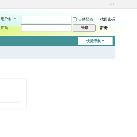
切
換
用戶名
自動登錄
找回密碼
到
寬
密碼
註冊
登錄
版
快捷導航