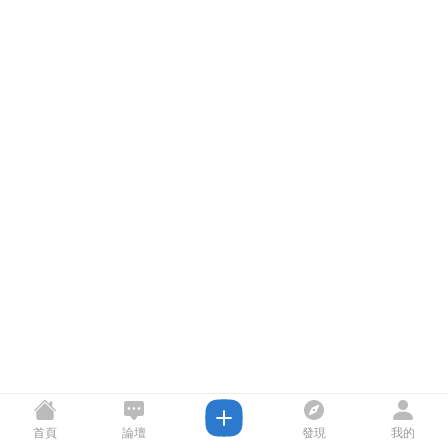
首頁
論壇
發現
我的