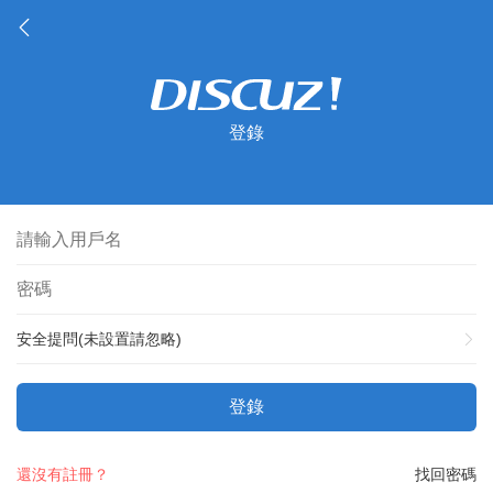
登錄
安全提問(未設置請忽略)
登錄
還沒有註冊？
找回密碼