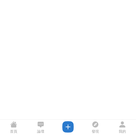
首頁
論壇
發現
我的