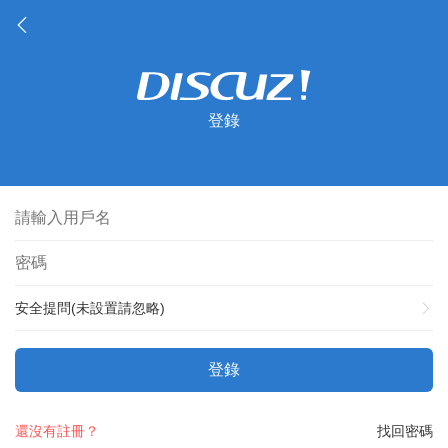
登錄
安全提問(未設置請忽略)
登錄
還沒有註冊？
找回密碼