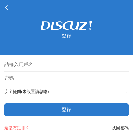
登錄
安全提問(未設置請忽略)
登錄
還沒有註冊？
找回密碼