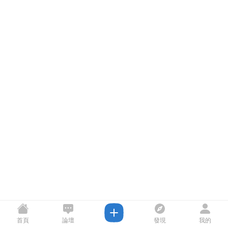
首頁
論壇
發現
我的