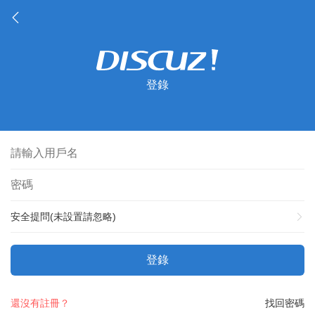
登錄
安全提問(未設置請忽略)
登錄
還沒有註冊？
找回密碼