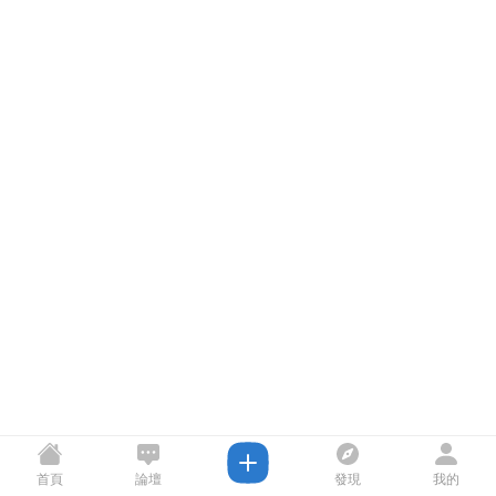
首頁
論壇
發現
我的