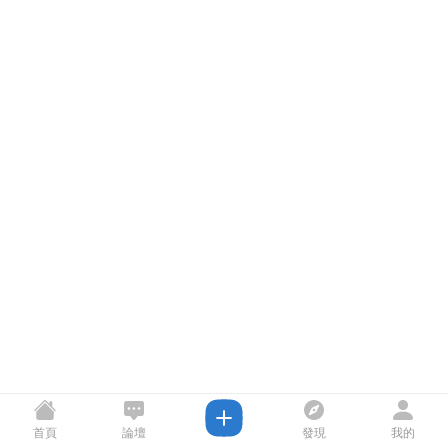
首頁
論壇
發現
我的