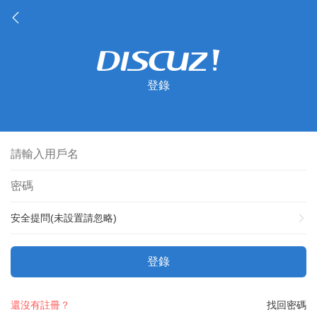
登錄
安全提問(未設置請忽略)
登錄
還沒有註冊？
找回密碼