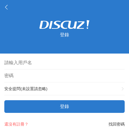
登錄
安全提問(未設置請忽略)
登錄
還沒有註冊？
找回密碼