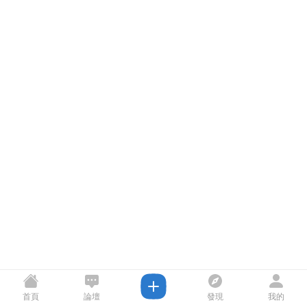
首頁
論壇
發現
我的