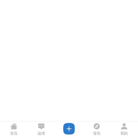
首頁
論壇
發現
我的