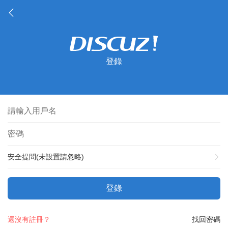
登錄
安全提問(未設置請忽略)
登錄
還沒有註冊？
找回密碼