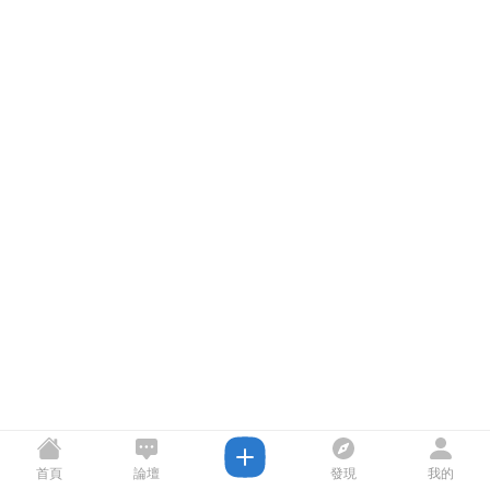
首頁
論壇
發現
我的