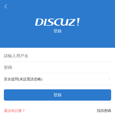
登錄
安全提問(未設置請忽略)
登錄
還沒有註冊？
找回密碼