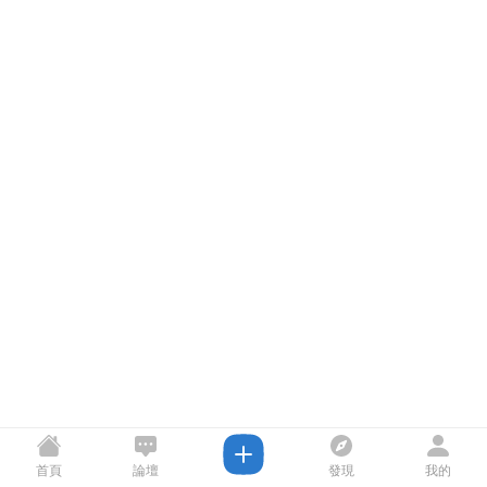
首頁
論壇
發現
我的