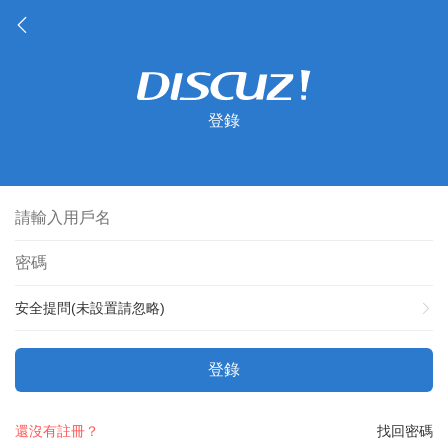
登錄
安全提問(未設置請忽略)
登錄
還沒有註冊？
找回密碼