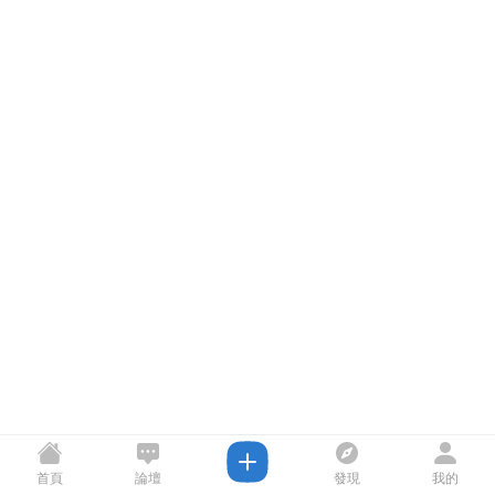
首頁
論壇
發現
我的