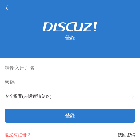
登錄
安全提問(未設置請忽略)
登錄
還沒有註冊？
找回密碼