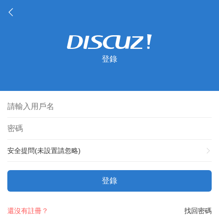
登錄
安全提問(未設置請忽略)
登錄
還沒有註冊？
找回密碼