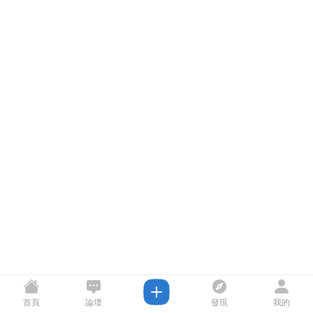
首頁
論壇
發現
我的