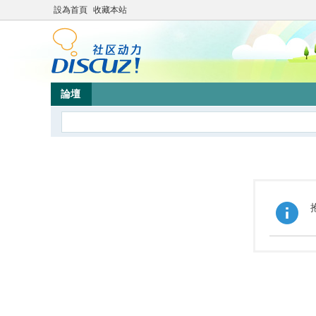
設為首頁
收藏本站
論壇