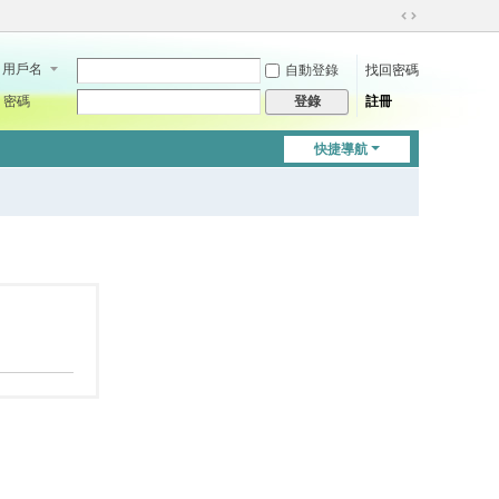
切
換
用戶名
自動登錄
找回密碼
到
寬
密碼
註冊
登錄
版
快捷導航