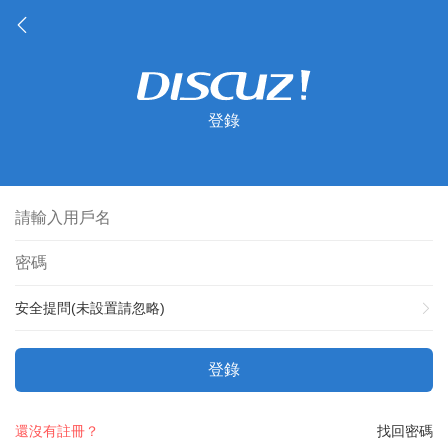
登錄
安全提問(未設置請忽略)
登錄
還沒有註冊？
找回密碼