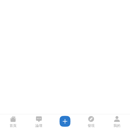
首頁
論壇
發現
我的