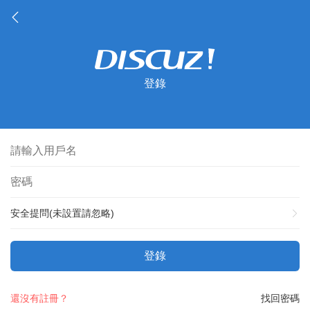
登錄
安全提問(未設置請忽略)
登錄
還沒有註冊？
找回密碼