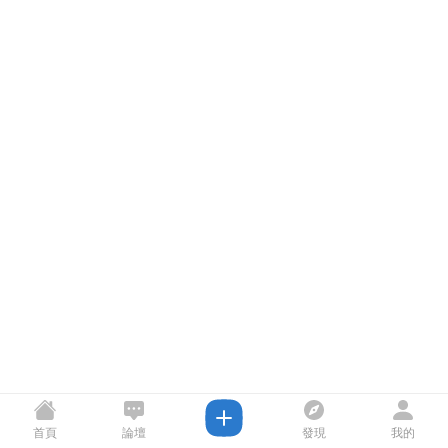
首頁
論壇
發現
我的