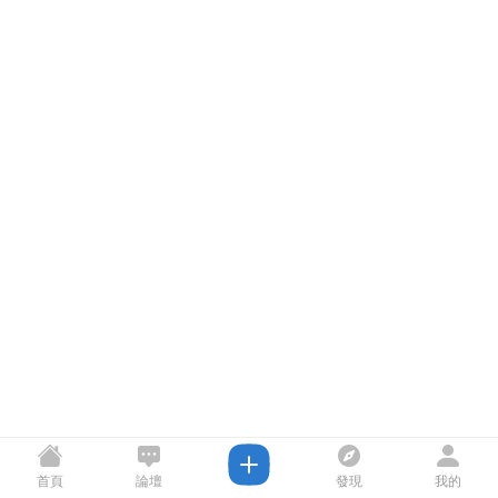
首頁
論壇
發現
我的