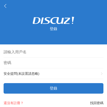
登錄
安全提問(未設置請忽略)
登錄
還沒有註冊？
找回密碼