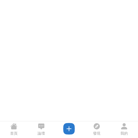
首頁
論壇
發現
我的