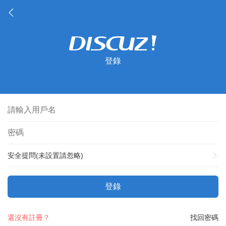
登錄
安全提問(未設置請忽略)
登錄
還沒有註冊？
找回密碼