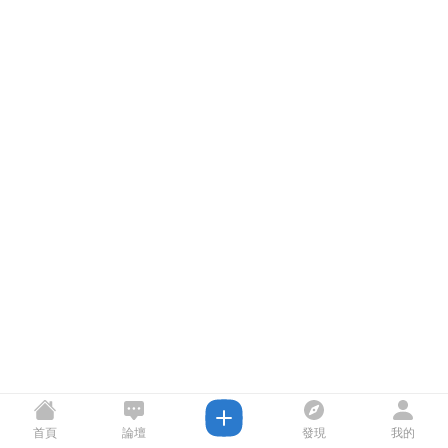
首頁
論壇
發現
我的