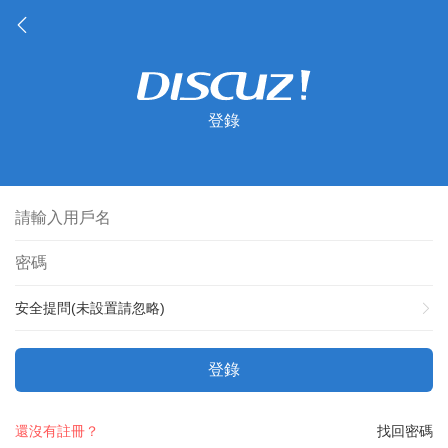
登錄
安全提問(未設置請忽略)
登錄
還沒有註冊？
找回密碼