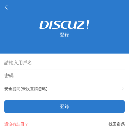
登錄
安全提問(未設置請忽略)
登錄
還沒有註冊？
找回密碼