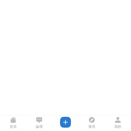
首頁
論壇
發現
我的