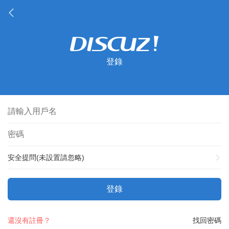
登錄
安全提問(未設置請忽略)
登錄
還沒有註冊？
找回密碼