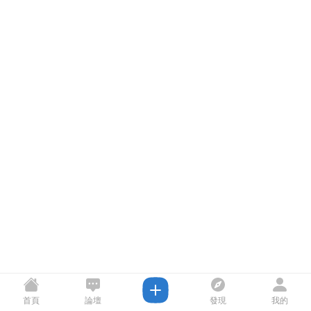
首頁
論壇
發現
我的