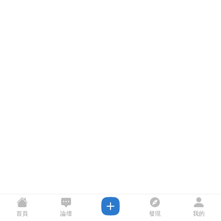
首頁
論壇
發現
我的