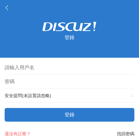
登錄
安全提問(未設置請忽略)
登錄
還沒有註冊？
找回密碼