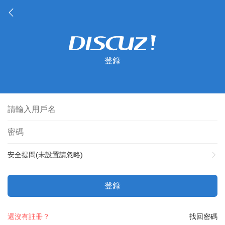
登錄
安全提問(未設置請忽略)
登錄
還沒有註冊？
找回密碼