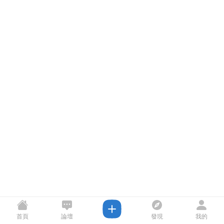
首頁
論壇
發現
我的