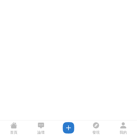
首頁
論壇
發現
我的