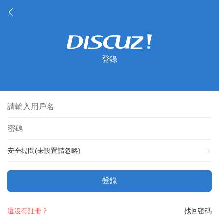
登錄
安全提問(未設置請忽略)
登錄
還沒有註冊？
找回密碼