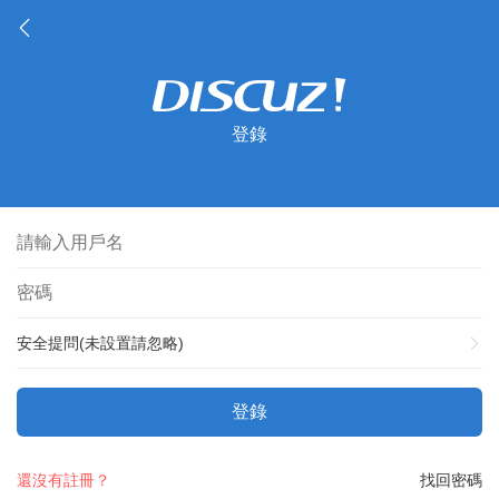
登錄
安全提問(未設置請忽略)
登錄
還沒有註冊？
找回密碼