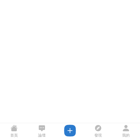
首頁
論壇
發現
我的