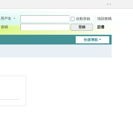
切
換
用戶名
自動登錄
找回密碼
到
寬
密碼
註冊
登錄
版
快捷導航