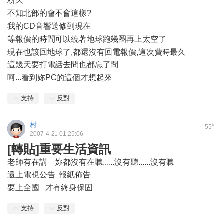
粉久
不知北部的會不會這樣?
我的CD音響送修到現在
等報價的時間可以繞著地球跑幾圈再上太空了
現在也該回地球了,都還沒有回電報價,這次費時最久
這幾天要打電話去問也都忘了問
呵...看到妳PO的這個才想起來
支持
反對
村
#
55
2007-4-21 01:25:06
[轉貼]重要生活資訊
老師有在講 妳都沒有在聽......沒有聽......沒有聽
還上電視公告 報紙佈告
要上全國 才有終身保固
支持
反對