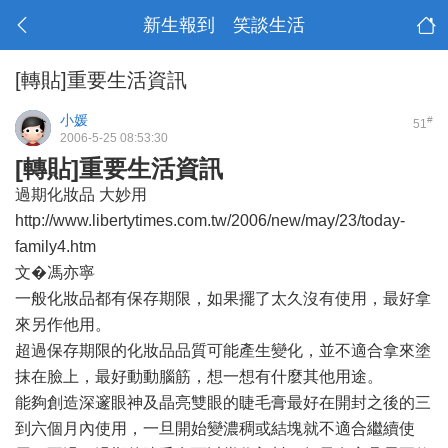
新生報到 笑談生活
[轉貼]重要生活資訊
小媛
#
51
2006-5-25 08:53:30
[轉貼]重要生活資訊
過期化妝品 大妙用
http://www.libertytimes.com.tw/2006/new/may/23/today-
family4.htm
文�馮亦寧
一般化妝品都有保存期限，如果擺了太久沒有使用，最好拿
來另作他用。
超過保存期限的化妝品品質可能產生變化，並不適合拿來塗
抹在臉上，最好動動腦筋，想一想有什麼其他用途。
能夠創造深邃眼神及晶亮雙眼的睫毛膏最好在開封之後的三
到六個月內使用，一旦開始變濃稠或結塊就不適合繼續使