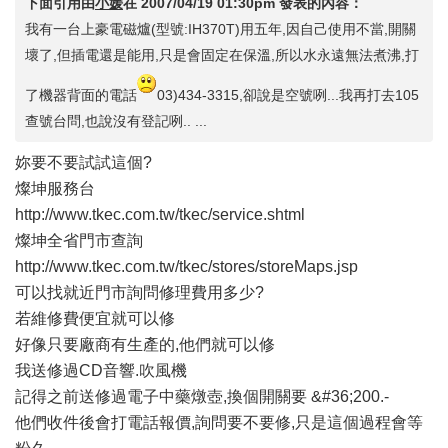
下面引用由
小媛
在
2007/04/19 01:30pm
發表的內容：
我有一台上豪電磁爐(型號:IH370T)用五年,因自己使用不當,開關
壞了,但插電還是能用,只是會固定在保溫,所以水永遠無法煮沸,打
了機器背面的電話
03)434-3315,卻說是空號咧...我再打去105
查號台問,也說沒有登記咧.. ...
妳要不要試試這個?
燦坤服務台
http://www.tkec.com.tw/tkec/service.shtml
燦坤全省門市查詢
http://www.tkec.com.tw/tkec/stores/storeMaps.jsp
可以找就近門市詢問修理費用多少?
若維修費便宜就可以修
好像只要廠商有生產的,他們就可以修
我送修過CD音響.吹風機
記得之前送修過電子中藥燉壺,換個開關要 &#36;200.-
他們收件後會打電話報價,詢問要不要修,只是這個過程會等