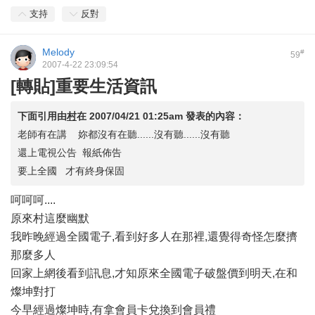
支持
反對
Melody
#
59
2007-4-22 23:09:54
[轉貼]重要生活資訊
下面引用由
村
在
2007/04/21 01:25am
發表的內容：
老師有在講 妳都沒有在聽......沒有聽......沒有聽
還上電視公告 報紙佈告
要上全國 才有終身保固
呵呵呵....
原來村這麼幽默
我昨晚經過全國電子,看到好多人在那裡,還覺得奇怪怎麼擠
那麼多人
回家上網後看到訊息,才知原來全國電子破盤價到明天,在和
燦坤對打
今早經過燦坤時,有拿會員卡兌換到會員禮