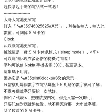
表示您的電話正在被監聽中，
趕快拿起手邊的電話試一試吧！
---------------------
大哥大電池更省電
打入『 *&#35;746025625&#35; 』，然後按輸入，輸入此
數值，可關掉 SIM 卡的
Clock，
藉以讓電池更省電，
據說這是一種 SIM 卡休眠模式﹝sleep mode﹞，< /P>
可以達到比現在多兩倍的待機時間喔！
平均可以使 Nokia 手機省電 30%，甚至更多。
這串碼不用背。
因為它是 *&#35;sim0clock&#35; 的意思，
只需核對每個數字在電話鍵盤上所對應的數字就可了解，
不過每個數字只要按一次就好。
例如 7 代表 s，照理該按四次，但是只需一次即可。
只要記住對應鍵盤位置，就不用死背那一大串數字囉。
除了較舊的 SIM 卡外，