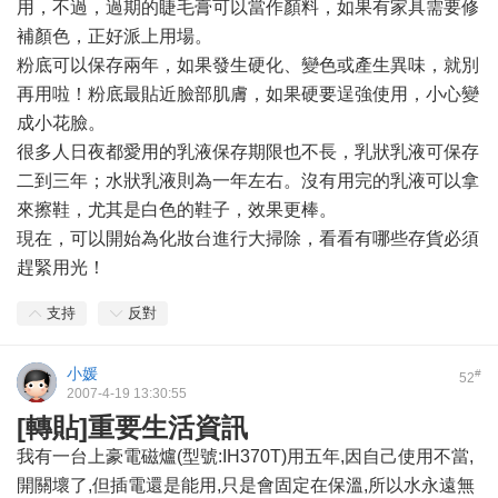
用，不過，過期的睫毛膏可以當作顏料，如果有家具需要修
補顏色，正好派上用場。
粉底可以保存兩年，如果發生硬化、變色或產生異味，就別
再用啦！粉底最貼近臉部肌膚，如果硬要逞強使用，小心變
成小花臉。
很多人日夜都愛用的乳液保存期限也不長，乳狀乳液可保存
二到三年；水狀乳液則為一年左右。沒有用完的乳液可以拿
來擦鞋，尤其是白色的鞋子，效果更棒。
現在，可以開始為化妝台進行大掃除，看看有哪些存貨必須
趕緊用光！
支持
反對
小媛
#
52
2007-4-19 13:30:55
[轉貼]重要生活資訊
我有一台上豪電磁爐(型號:IH370T)用五年,因自己使用不當,
開關壞了,但插電還是能用,只是會固定在保溫,所以水永遠無