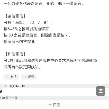
三個號碼各代表新留言、刪除、聽下一通留言。
【遠傳電信】
可按﹝&#35;、33、7、9﹞，
按&#35;之後可以跳過留言，
按 33 之後是聽留言、刪除留言是按 7，
保留留言內容按 9。
【和信電信】
可以打電話到和信客戶服務中心要求系統將問候語刪掉，
或者自己設定問候語。
支持
反對
1 ..
上一頁
4
5
6
7
.. 10
/ 10 頁
下一頁
回覆