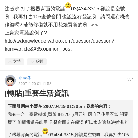
法煮沸,打了機器背面的電話
03)434-3315,卻說是空號
咧...我再打去105查號台問,也說沒有登記咧...請問還有機會
修復嗎? 若能修復就不用花錢買新的咧...> <
上豪家電聽說倒了?
http://tw.knowledge.yahoo.com/question/question?
from=article&#35;opinion_post
支持
反對
小幸子
#
53
2007-4-20 01:11:58
[轉貼]重要生活資訊
下面引用由
小媛
在
2007/04/19 01:30pm
發表的內容：
我有一台上豪電磁爐(型號:IH370T)用五年,因自己使用不當,開關
壞了,但插電還是能用,只是會固定在保溫,所以水永遠無法煮沸,打
了機器背面的電話
03)434-3315,卻說是空號咧...我再打去105