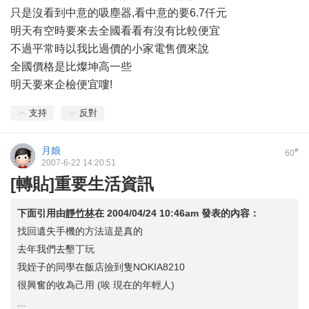
只是沒看到中意的吸塵器,看中意的要6.7仟元
明天有空時要來去全國看看有沒有比較便宜
不過平常時以我比過價的小家電售價來說
全國價格是比燦坤高一些
明天要來企檢便宜嘍!
支持
反對
月娘
#
60
2007-6-22 14:20:51
[轉貼]重要生活資訊
下面引用由
靜竹林
在
2004/04/24 10:46am
發表的內容：
找回遺失手機的方法這是真的
去年我們去墾丁玩
我姪子的同學在飯店撿到隻NOKIA8210
很興奮的收為己用 (唉 現在的年輕人)
...