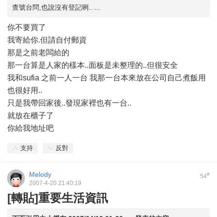
查號台問,也說沒有登記咧.. ...
你不要買了
我寄給你.但請自付郵資
那是之前老闆給的
那一台算是人家的樣本..面板是未整理的..但很安全
我和sufia 之前一人一台 我那一台本來放在公司自己煮飯用
也很好用..
只是我帶回家後..發現家裡也有一台..
就放在櫃子了
你給我地址吧
支持
反對
Melody
#
54
2007-4-20 21:40:19
[轉貼]重要生活資訊