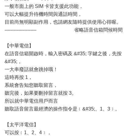
一般市面上的 SIM 卡皆支援此功能，
可以大幅提升待機時間與通話時間，
目前尚無明顯副作用，也請網友隨時提供使用心得喔。
--------------------- 省略語音信箱問候時間
【中華電信】
在語音信箱開啟時，輸入密碼及 &#35; 字鍵之後，先按
&#35;，
一大串廢話就會跳掉哦！
這時再按 1，
系統會告知您聽取留言，
聽完後，如果要刪掉留言就按 3。
所以就中華電信用戶而言
聽取語音留言最經濟的操作指令是﹝&#35;、1、3﹞。
【太平洋電信】
可以按﹝1、2、4﹞，