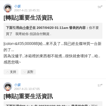
小媛
#
56
2007-4-21 10:45:31
[轉貼]重要生活資訊
下面引用由
小幸子
在
2007/04/20 01:11am
發表的內容：
你不要
買了 我寄給你.但請自付郵資..
[color=&#35;00008B]哈...來不及了...我已經去燦坤買一台新
的了...
因為沒爐子, 冰箱裡的東西都不能煮...很快就會壞掉了...哈..
感恩您哦~
支持
反對
小媛
#
57
2007-4-21 10:47:05
[轉貼]重要生活資訊