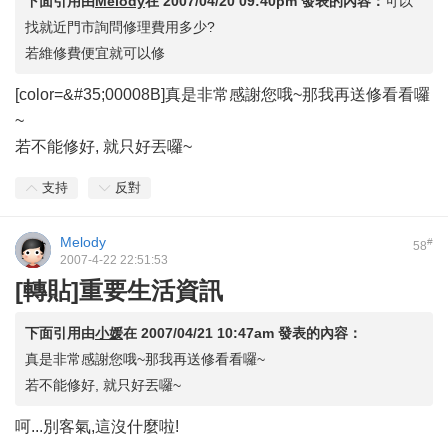
下面引用由
Melody
在
2007/04/20 09:40pm
發表的內容：
可以
找就近門市詢問修理費用多少?
若維修費便宜就可以修
[color=&#35;00008B]真是非常感謝您哦~那我再送修看看囉
~
若不能修好, 就只好丟囉~
支持
反對
Melody
#
58
2007-4-22 22:51:53
[轉貼]重要生活資訊
下面引用由
小媛
在
2007/04/21 10:47am
發表的內容：
真是非常感謝您哦~那我再送修看看囉~
若不能修好, 就只好丟囉~
呵...別客氣,這沒什麼啦!