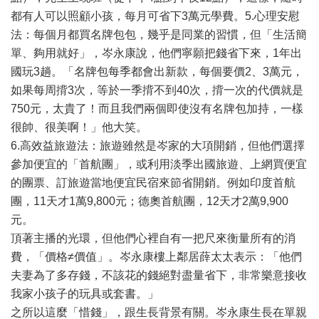
都有人可以照顧小孩，每月可省下3萬元學費。5.心理安慰
法：每個月都買名牌包包，幾乎是同業的習慣，但「生活簡
單、夠用就好」，岑永康說，他們寧願把錢省下來，1年出
國玩3趟。「名牌包每季都會出新款，每個要價2、3萬元，
如果每周揹3次，等於一季揹不到40次，揹一次的代價就是
750元，太貴了！而且我們兩個即使沒有名牌包加持，一樣
很帥、很美啊！」他大笑。
6.高效益旅遊法：旅遊雖然是岑家的大項開銷，但他們選擇
參加便宜的「首航團」，或利用淡季出國旅遊、上網買便宜
的團票、訂旅遊當地便宜民宿來節省開銷。例如印度首航
團，11天才1萬9,800元；德奧首航團，12天才2萬9,900
元。
頂著主播的光環，但他們心裡自有一把尺來衡量所有的消
費，「價格≠價值」。岑永康樓上鄰居薛太太表示：「他們
夫妻為了多存錢，不該花的錢絕對盡量省下，非常樂意接收
我家小孩子的玩具或套書。」
之所以這麼「惜錢」，跟生長背景有關。岑永康生長在單親