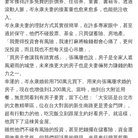
妻常獲得許多免費的折價券、住宿券、童書、書籍等。透過
滾動人脈，岑永康夫妻的接案量也愈來愈多，也能挹注收
入。
岑永康夫妻的理財方式其實很簡單，在許多專家眼中，甚至
過於保守，他們不碰股票、基金，只買儲蓄險、房地產。
「我覺得投資會有風險，我連打麻將輸錢都會心痛了，更何
況投資，而且我也不想每天提心吊膽」。
「買房子會讓我有踏實感」，張珮珊也說，房子是全家人遮
風避雨的城堡，未來換更大的房子也是夫妻倆努力賺錢的動
力之一。
幸運的，岑永康婚前用750萬元買下、用來向張珮珊求婚的
房子，現在也增值到1,200萬元。當時，他到台大附近用
餐，無意間看到有房子要賣，當下心想：「大安區是台北市
的文教精華區，位在台大對面的新生南路更是燙金門牌」。
超有行動力的他，吃完飯立刻跟屋主約好看房子。就這樣，
他買下了這棟黃金屋。
雖然他們不碰有風險的投資，甚至把錢擺在儲蓄險，資金運
用效率非常低，但我們卻訝異的發現，光是奉行簡單哲學，