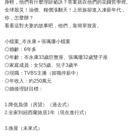
身輕，他們有什麼理財祕訣？答案就在他們的花錢哲學裡。
全球股災！油價、糧價漲翻天！上班族卻進入凍薪年代，
你，怎麼辦？
看看這對夫妻的故事吧，他們，靠簡單致富。
小檔案_岑永康＋張珮珊小檔案
◎婚齡：6年多
◎年齡：岑永康33歲巨蟹座、張珮珊32歲雙子座
◎家庭成員：女兒5歲、兒子3歲半
◎現職：TVBS主播（留職停薪中）
◎年收入：約250萬元
◎婚後理財目標：
1.降低負債（房貸）（過去式）
2.全家到紐西蘭旅居1年（現在進行式）
3.換屋（未來式）