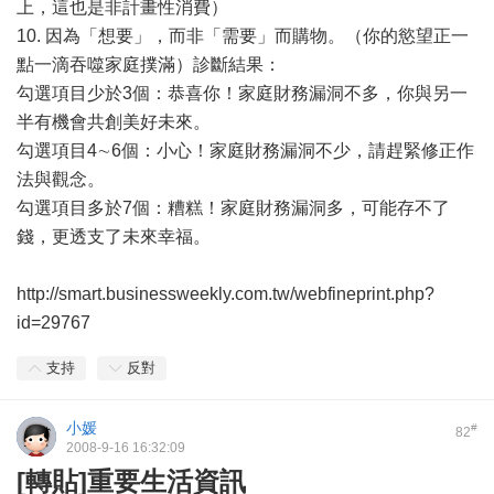
上，這也是非計畫性消費）
10. 因為「想要」，而非「需要」而購物。（你的慾望正一
點一滴吞噬家庭撲滿）診斷結果：
勾選項目少於3個：恭喜你！家庭財務漏洞不多，你與另一
半有機會共創美好未來。
勾選項目4∼6個：小心！家庭財務漏洞不少，請趕緊修正作
法與觀念。
勾選項目多於7個：糟糕！家庭財務漏洞多，可能存不了
錢，更透支了未來幸福。
http://smart.businessweekly.com.tw/webfineprint.php?
id=29767
支持
反對
小媛
#
82
2008-9-16 16:32:09
[轉貼]重要生活資訊