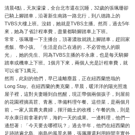
清晨4點，天灰濛濛，全台北市還在沉睡，32歲的張珮珊卻
已騎上腳踏車，沿著新生南路一路北行，到八德路上的
TVBS大樓上班。沒錯，她就是TVBS主播。然而，過去5年
來，她為了省計程車費，盡量都騎腳踏車上下班。
常常，張珮珊一下主播台，頂著濃妝就跳上腳踏車，趕回家
煮飯、帶小孩。「生活是自己在過的，不必管他人的眼
光」，她的先生、同為TVBS主播的岑永康，也是每天騎腳
踏車或機車上下班。1個月下來，兩個人光是計程車費，就
可以省下1萬元。
然而，此刻的他們，早已遠離塵囂，正在紐西蘭悠哉的
Long Stay。在紐西蘭的奧克蘭，早晨，暖洋洋的陽光照進
屋子裡，這對夫妻睡到自然醒，現正帶個兩個孩子，到屋前
的花園裡摘萵苣、青蔥，準備料理午餐。這些菜，是兩個月
前，一家人當農夫農婦，揮汗鋤土的收穫；午餐的魚，則是
岑永康日前拿著釣竿，海釣一天的成果。一邊料理，他們一
邊想著：「今天要去哪裡玩？」過去半年，他們在紐西蘭的
足跡踏遍北島、南島的風景名勝，張珮珊還利用時間充實外