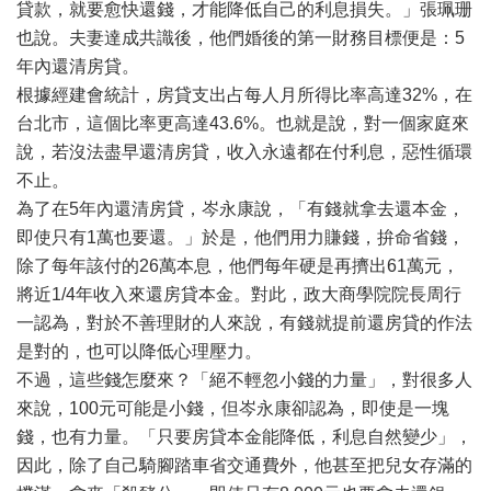
貸款，就要愈快還錢，才能降低自己的利息損失。」張珮珊
也說。夫妻達成共識後，他們婚後的第一財務目標便是：5
年內還清房貸。
根據經建會統計，房貸支出占每人月所得比率高達32%，在
台北市，這個比率更高達43.6%。也就是說，對一個家庭來
說，若沒法盡早還清房貸，收入永遠都在付利息，惡性循環
不止。
為了在5年內還清房貸，岑永康說，「有錢就拿去還本金，
即使只有1萬也要還。」於是，他們用力賺錢，拚命省錢，
除了每年該付的26萬本息，他們每年硬是再擠出61萬元，
將近1/4年收入來還房貸本金。對此，政大商學院院長周行
一認為，對於不善理財的人來說，有錢就提前還房貸的作法
是對的，也可以降低心理壓力。
不過，這些錢怎麼來？「絕不輕忽小錢的力量」，對很多人
來說，100元可能是小錢，但岑永康卻認為，即使是一塊
錢，也有力量。「只要房貸本金能降低，利息自然變少」，
因此，除了自己騎腳踏車省交通費外，他甚至把兒女存滿的