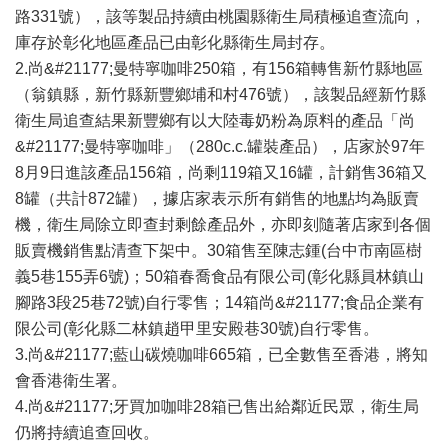
路331號），該等製品持續由桃園縣衛生局積極追查流向，
庫存於彰化地區產品已由彰化縣衛生局封存。
2.尚&#21177;曼特寧咖啡250箱，有156箱轉售新竹縣地區
（翁鎮縣，新竹縣新豐鄉埔和村476號），該製品經新竹縣
衛生局追查結果新豐鄉有以大陸毒奶粉為原料的產品「尚
&#21177;曼特寧咖啡」（280c.c.罐裝產品），店家於97年
8月9日進該產品156箱，尚剩119箱又16罐，計銷售36箱又
8罐（共計872罐），據店家表示所有銷售的地點均為販賣
機，衛生局除立即查封剩餘產品外，亦即刻隨著店家到各個
販賣機銷售點清查下架中。30箱售至陳志鍾(台中市南區樹
義5巷155弄6號)；50箱春喬食品有限公司(彰化縣員林鎮山
腳路3段25巷72號)自行零售；14箱尚&#21177;食品企業有
限公司(彰化縣二林鎮趙甲里安殿巷30號)自行零售。
3.尚&#21177;藍山碳燒咖啡665箱，已全數售至香港，將知
會香港衛生署。
4.尚&#21177;牙買加咖啡28箱已售出給鄰近民眾，衛生局
仍將持續追查回收。