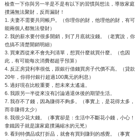
檢查一下你與另一半是不是有以下的習慣與想法，導致家庭
撲滿無法聚財，反而漏財！
1. 夫妻不需要共同帳戶。（你理你的財，他理他的財，有可
能兩個人都無法發財）
2. 我的薪水要付很多開銷，到了月底就沒錢。（老實說，你
也搞不清楚開銷明細）
3. 買東西從來不會先列清單，想買什麼就買什麼。（也因
此，有可能每次消費都超乎預算）
4. 反正房貸利率很低，跟銀行借錢買房子代價不高。（貸款
20年，你得付銀行超過100萬元的利息）
5. 過好現在比較重要，想未來太遙遠。
6. 我跟另一半從來沒有討論過退休後的期望生活。
7. 我存不了錢，因為賺得不夠多。（事實上，是花得太多，
而非賺得太少）
8. 我很少花大錢。（事實卻是：生活中不斷花小錢，小心！
拿鐵因子就是讓家庭撲滿縮水的元兇）
9. 看到特價品或打折品，就會有買到賺到的感覺。（事實