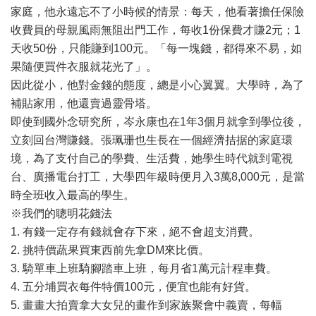
家庭，他永遠忘不了小時候的情景：每天，他看著擔任保險
收費員的母親風雨無阻出門工作，每收1份保費才賺2元；1
天收50份，只能賺到100元。「每一塊錢，都得來不易，如
果隨便買件衣服就花光了」。
因此從小，他對金錢的態度，總是小心翼翼。大學時，為了
補貼家用，他還賣過靈骨塔。
即使到國外念研究所，岑永康也在1年3個月就拿到學位後，
立刻回台灣賺錢。張珮珊也生長在一個經濟拮据的家庭環
境，為了支付自己的學費、生活費，她學生時代就到電視
台、廣播電台打工，大學四年級時便月入3萬8,000元，是當
時全班收入最高的學生。
※我們的聰明花錢法
1. 有錢一定存有錢就會存下來，絕不會超支消費。
2. 挑特價蔬果買東西前先拿DM來比價。
3. 騎單車上班騎腳踏車上班，每月省1萬元計程車費。
4. 五分埔買衣每件特價100元，便宜也能有好貨。
5. 畫畫大拍賣拿大女兒的畫作到家族聚會中義賣，每幅