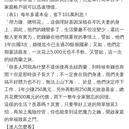
家庭帳戶就可以迅速增值。
（表1）每年多還本金，省下101萬利息！
「用力賺、聰明花」，這個理財基因深植在岑氏夫妻的身
上，因此，他們的錢變多了，生活樂趣不但沒變少，還比一
般人更有實力，把錢砸在他們很重視的事情上，譬如，他們
1年出國3次，婚後迄今已去過20餘個國家；又如，他們定
期宴請親友，一次花上5,000元也不手軟。又譬如，這一次
的紐西蘭之旅。
「很多人問我為什麼不退休後再去紐西蘭，到時候有錢也有
閒？但是那時孩子長大了，不一定會在我們身邊，我們夫妻
搞不好體力也不行，無法上山下海」。於是，他們決定停下
工作，1年少賺250萬元，另外再動用250萬元旅遊基金，總
共花費500萬元的代價，買下一整年全家難忘的回憶。
這樣的生活？羨慕嗎？其實，只要學好上述的簡單致富3
招，再加上風險控管，你也能拿到這把魔力之鑰，開啟家庭
的幸福致富之門。
【達人怎麼看】