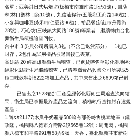
名單：亞美淇日式烘焙坊(板橋市南雅南路1段51號)，凱薩
琳(林口鄉林口路10號)，九信油糧行(五股鄉工商路146號)，
小麥與咖啡豆(永和市仁愛路96號)，裕品馨(新莊市丹鳳街
28號)，巧心坊(三峽鎮大同路186號)等業者，繼續轉由台北
縣衛生局積極追查回收。
台中市 3 晏貝公司所購入3包（不含已退貨部分），1包已
封存，2包作為試用樣品被退回後已丟棄。
高雄縣 20 經高雄縣衛生局稽查，已退貨轉售至彰化縣地區;
經彰化縣衛生局繼續稽查，已將春喬食品興業公司所製成5
種口味飲料計8222箱加工產品，其中未售出之6699箱已封
存。
已售出之1523箱加工產品經彰化縣衛生局追查流向結
果，衛生局已掌握最終產品之流向，積極執行查扣封存違規
產品：
1.尚&#21177;木瓜牛奶產品580箱有部份轉售桃園地區（鍾
政隆，桃園縣八德市介壽路2段565巷12號；周開閎，桃園
縣八德市和平路991巷58弄9號；天香，臺北縣新莊市新樹