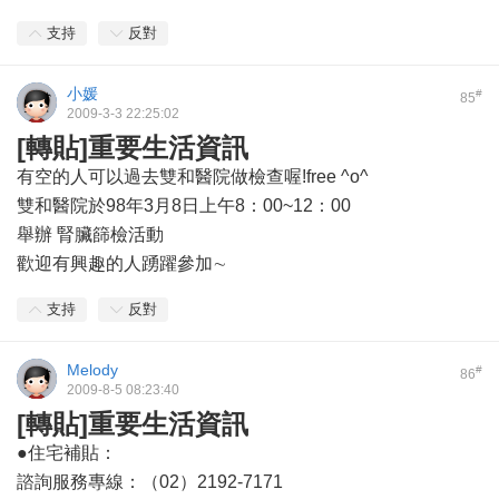
支持
反對
小媛
#
85
2009-3-3 22:25:02
[轉貼]重要生活資訊
有空的人可以過去雙和醫院做檢查喔!free ^o^
雙和醫院於98年3月8日上午8：00~12：00
舉辦 腎臟篩檢活動
歡迎有興趣的人踴躍參加∼
支持
反對
Melody
#
86
2009-8-5 08:23:40
[轉貼]重要生活資訊
●住宅補貼：
諮詢服務專線：（02）2192-7171