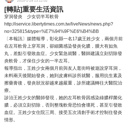
2010-1-29 13:12:02
[轉貼]重要生活資訊
穿洞發炎 少女切半耳軟骨
http://iservice.libertytimes.com.tw/liveNews/news.php?
no=325815&type=%E7%94%9F%E6%B4%BB
〔本報訊〕媒體報導，彰化縣一名17歲王姓少女，兩個月前
在左耳軟骨上穿耳洞，卻細菌感染發炎化膿，腫大有如魚
丸，差點引發敗血症。少女緊急就醫，醫師建議立刻切除發
炎軟骨，才保住少女的一半左耳。
報導指出，王姓少女兩個月前與友人逛街時被遊說穿耳洞，
未料兩天後開始發炎，她到皮膚科診所就醫，服用抗生素及
擦藥膏後，發炎狀況卻越來越嚴重，診所建議轉往大醫院治
療。
診治王姓少女的醫師發現，她的左耳軟骨因感染綠膿桿菌化
膿，必須立刻切除，否則整塊軟骨恐怕會壞死，甚至引發敗
血症。王姓少女住院三周、接受五次清創手術才控制住發炎
情形。