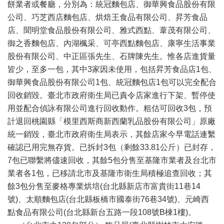
餅業者或餐廳，分別為：統冠麵包店、御華興食品股份有限
公司、巧芝西店麵包店、烘焙王食品有限公司、昇芳食品
店、聞明堂食品股份有限公司、雅式西點、葦茂有限公司、
御之香麵包店、內湖楓采、可亭西點麵包店、康寧生活事業
股份有限公司、中正區張先生、石牌陳先生。惟各店進貨量
皆少，至多一包，其中3家因未使用，包括昇芳食品店1包、
御華興食品股份有限公司1包、統冠麵包店1包可以完全配合
回收銷毀。臺北市政府衛生局已責令店家進行下架、暫停使
用並配合偵詠有限公司進行回收動作。粗估可回收3包，預
計退回桃園縣「模里西斯商新西蘭乳品股份有限公司」原廠
統一銷毀，臺北市政府衛生局表示，其餘店家今早電話連繫
確認已用完無存貨。已拆封3包（剩餘33.81公斤）已封存，
7包已聯繫將儘速回收，其餘5包分售至基隆市業者及台北市
業者各1包，已移請北市及基隆市衛生局積極追查回收；其
餘3包分售至麥格專業烘培(台北縣新店市富貴街11巷14
號)、太順麵包店(台北縣板橋市國泰街76巷34號)、元崎西
點食品有限公司(台北縣新台五路一段108號B棟1樓)。