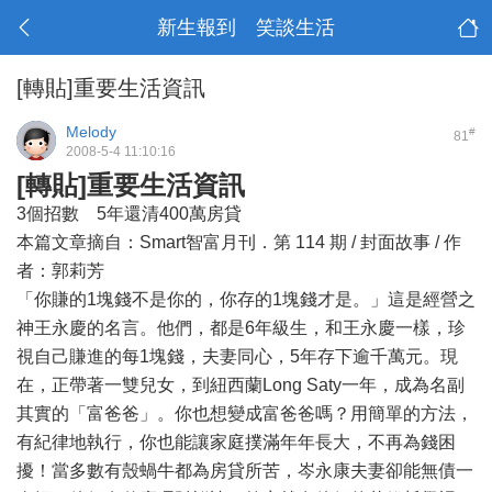
新生報到 笑談生活
[轉貼]重要生活資訊
Melody
#
81
2008-5-4 11:10:16
[轉貼]重要生活資訊
3個招數 5年還清400萬房貸
本篇文章摘自：Smart智富月刊．第 114 期 / 封面故事 / 作
者：郭莉芳
「你賺的1塊錢不是你的，你存的1塊錢才是。」這是經營之
神王永慶的名言。他們，都是6年級生，和王永慶一樣，珍
視自己賺進的每1塊錢，夫妻同心，5年存下逾千萬元。現
在，正帶著一雙兒女，到紐西蘭Long Saty一年，成為名副
其實的「富爸爸」。你也想變成富爸爸嗎？用簡單的方法，
有紀律地執行，你也能讓家庭撲滿年年長大，不再為錢困
擾！當多數有殼蝸牛都為房貸所苦，岑永康夫妻卻能無債一