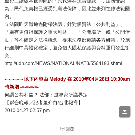
至於二讀版本被排除的「民代爆料免責條款」，法務部認
為，民代免責權已經受到憲法保障，因此並未列在修法範圍
內。
立法院昨天還通過附帶決議，針對個資法「公共利益」、
「顯有更值得保護之重大利益」、「公開場所」或「公開活
動」等不確定之法律概念，要求法務部邀請各方研議，於施
行細則中具體化確定，避免個人隱私保護與資料運用發生衝
突。
http://udn.com/NEWS/NATIONAL/NAT3/5564193.shtml
-=-=-=-=- 以下內容由
Melody
在
2010年04月28日 10:30am
時新增 -=-=-=-=-
何謂公共利益？ 法部：邀專家研議界定
【聯合晚報╱記者董介白/台北報導】
2010.04.27 02:57 pm
個資法修正版三讀通過，原本被刪除的「媒體免責」部分，
回覆
修正為與公共利益有關時，免除告知義務，法務部法律事務