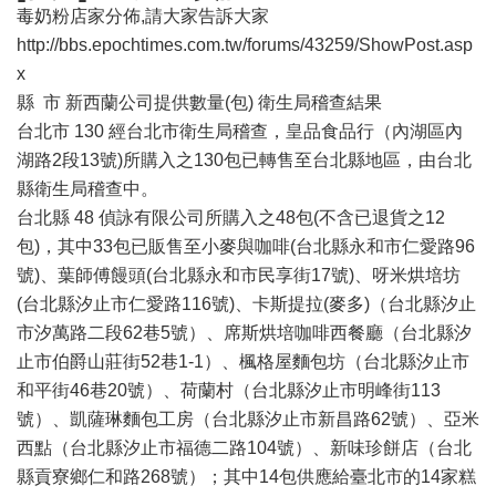
毒奶粉店家分佈,請大家告訴大家
http://bbs.epochtimes.com.tw/forums/43259/ShowPost.asp
x
縣 市 新西蘭公司提供數量(包) 衛生局稽查結果
台北市 130 經台北市衛生局稽查，皇品食品行（內湖區內
湖路2段13號)所購入之130包已轉售至台北縣地區，由台北
縣衛生局稽查中。
台北縣 48 偵詠有限公司所購入之48包(不含已退貨之12
包)，其中33包已販售至小麥與咖啡(台北縣永和市仁愛路96
號)、葉師傅饅頭(台北縣永和市民享街17號)、呀米烘培坊
(台北縣汐止市仁愛路116號)、卡斯提拉(麥多)（台北縣汐止
市汐萬路二段62巷5號）、席斯烘培咖啡西餐廳（台北縣汐
止市伯爵山莊街52巷1-1）、楓格屋麵包坊（台北縣汐止市
和平街46巷20號）、荷蘭村（台北縣汐止市明峰街113
號）、凱薩琳麵包工房（台北縣汐止市新昌路62號）、亞米
西點（台北縣汐止市福德二路104號）、新味珍餅店（台北
縣貢寮鄉仁和路268號）；其中14包供應給臺北市的14家糕