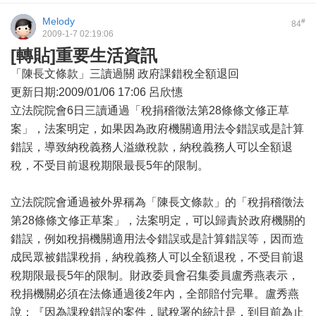
Melody
#
84
2009-1-7 02:19:06
[轉貼]重要生活資訊
「陳長文條款」三讀過關 政府課錯稅全額退回
更新日期:2009/01/06 17:06 呂欣憓
立法院院會6日三讀通過「稅捐稽徵法第28條條文修正草
案」，法案明定，如果因為政府機關適用法令錯誤或是計算
錯誤，導致納稅義務人溢繳稅款，納稅義務人可以全額退
稅，不受目前退稅期限最長5年的限制。
立法院院會通過被外界稱為「陳長文條款」的「稅捐稽徵法
第28條條文修正草案」，法案明定，可以歸責於政府機關的
錯誤，例如稅捐機關適用法令錯誤或是計算錯誤等，因而造
成民眾被錯課稅捐，納稅義務人可以全額退稅，不受目前退
稅期限最長5年的限制。財政委員會召集委員盧秀燕表示，
稅捐機關必須在法條通過後2年內，全部賠付完畢。盧秀燕
說：『因為課稅錯誤的案件，賦稅署的統計是，到目前為止