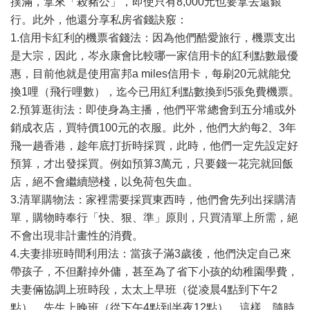
撲滿，拿來「殺豬公」，即使只有8,000元也要拿去還銀
行。此外，他還分享私房省錢訣竅：
1.信用卡紅利的機票省錢法：因為他們酷愛旅行，機票支出
是大宗，因此，岑永康會比較哪一家信用卡的紅利點數最優
惠，目前他就是使用富邦a miles信用卡，每刷20元就能兌
換1哩（飛行哩數），迄今已用紅利點數換到5張免費機票。
2.預算逛街法：即使身為主播，他們平常總會到五分埔或外
銷成衣店，買特價100元的衣服。此外，他們大約每2、3年
飛一趟香港，趁年底打折時採買，此時，他們一定先設定好
預算，才出發採買。例如預算3萬元，只要錢一花完就回飯
店，絕不會繼續戀棧，以免荷包失血。
3.清單購物法：家裡需要採買東西時，他們會先列出採購清
單，購物時奉行「快、狠、準」原則，只買清單上所需，絕
不會出現非計畫性的消費。
4.夫妻排班時間利用法：當孩子滿3歲後，他們決定自己來
帶孩子，不但辭掉外傭，甚至為了省下小孩的幼稚園學費，
夫妻倆協調上班時段，太太上早班（從凌晨4點到下午2
點），先生上晚班（從下午4點到半夜12點），這樣，隨時