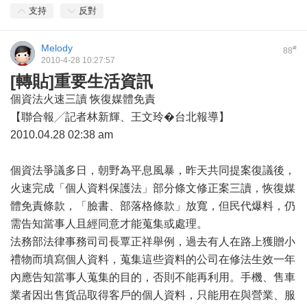
支持
反對
Melody
#
88
2010-4-28 10:27:57
[轉貼]重要生活資訊
個資法火速三讀 恢復媒體免責
【聯合報╱記者林新輝、王文玲�台北報導】
2010.04.28 02:38 am
個資法爭議多日，朝野為平息風暴，昨天共同提案復議後，
火速完成「個人資料保護法」部分條文修正案三讀，恢復媒
體免責條款，「臉書、部落格條款」放寬，但民代爆料，仍
需告知當事人且經同意才能蒐集或處理。
法務部法律事務司司長覃正祥舉例，過去有人在路上獲贈小
禮物而填寫個人資料，蒐集這些資料的公司在修法生效一年
內應告知當事人蒐集的目的，否則不能再利用。手機、售車
業者因出售貨品取得客戶的個人資料，只能用在與營業、服