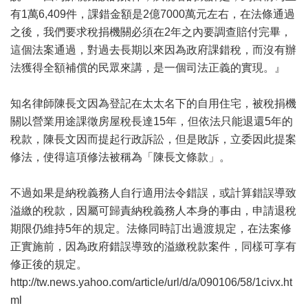
有1萬6,409件，課錯金額是2億7000萬元左右，在法條通過
之後，我們要求稅捐機關必須在2年之內要調查賠付完畢，
這個法案通過，對過去長期以來因為政府課錯稅，而沒有辦
法獲得全額補償的民眾來講，是一個司法正義的實現。』
知名律師陳長文因為登記在太太名下的自用住宅，被稅捐機
關以營業用途課徵房屋稅長達15年，但依法只能退還5年的
稅款，陳長文因而提起行政訴訟，但是敗訴，立委因此提案
修法，使得這項修法被稱為「陳長文條款」。
不過如果是納稅義務人自行適用法令錯誤，或計算錯誤導致
溢繳的稅款，因屬可歸責納稅義務人本身的事由，申請退稅
期限仍維持5年的規定。法條同時訂出過渡規定，在法案修
正實施前，因為政府錯誤導致的溢繳稅款案件，同樣可享有
修正後的規定。
http://tw.news.yahoo.com/article/url/d/a/090106/58/1civx.ht
ml