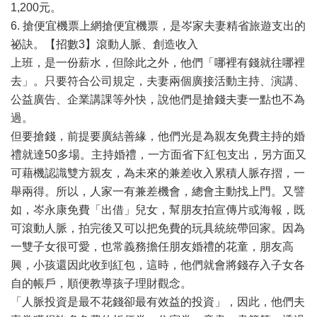
1,200元。
6. 搶便宜機票上網搶便宜機票，是岑家夫妻精省旅遊支出的
祕訣。【招數3】滾動人脈、創造收入
上班，是一份薪水，但除此之外，他們「哪裡有錢就往哪裡
去」。只要符合公司規定，夫妻兩個廣接活動主持、演講、
公益廣告、企業講課等外快，說他們是搶錢夫妻一點也不為
過。
但要搶錢，前提要廣結善緣，他們光是為親友免費主持的婚
禮就達50多場。主持婚禮，一方面省下紅包支出，另方面又
可藉機認識雙方親友，為未來的兼差收入累積人脈存摺，一
舉兩得。所以，人家一有兼差機會，總會主動找上門。又譬
如，岑永康免費「出借」兒女，幫朋友拍宣傳片或海報，既
可滾動人脈，拍完後又可以把免費的玩具統統帶回家。因為
一雙子女很可愛，也常義務擔任朋友婚禮的花童，朋友高
興，小孩還因此收到紅包，這時，他們就會將錢存入子女各
自的帳戶，順便教導孩子理財觀念。
「人脈投資是最不花錢卻最有效益的投資」，因此，他們夫