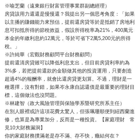
※喻芝蘭（遠東銀行財富管理事業群副總經理）
房貸該用力還還是慢慢還？我提出另一個思考角度：「如果
以主播的賺錢能力來預估，提前還房貸等於是抵銷了房地利
息可扣抵所得的節稅效益，假設所得稅率為21%，400萬元
本金的年繳利息約12萬元，等於可省下2萬5,200元的所得
稅。」
※許純華（宏觀財務顧問平台財務顧問）
提前還清房貸雖可以降低利息支出，但目前房貸利率約為
3%多，若把提前還款的金額做其他的投資運用，只要創造
超過4%的報酬率，就會比還房貸更划算。不過，理財是一
種選擇，沒有對錯，如果岑永康自認還債是最重要的理財目
標，這個做法也沒問題。
※林建智（政大風險管理與保險學系暨研究所系主任）
在別人眼裡或許這項花費太驚人，但張珮珊順便到紐西蘭進
修，也算是為專業加分，反而是一種投資。【家庭理財 常
見10大財務漏洞】
你的家庭財務撲滿老是存不滿、存不快，癥結何在？