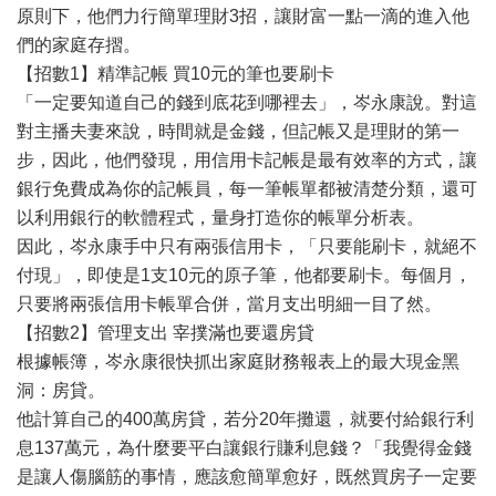
原則下，他們力行簡單理財3招，讓財富一點一滴的進入他
們的家庭存摺。
【招數1】精準記帳 買10元的筆也要刷卡
「一定要知道自己的錢到底花到哪裡去」，岑永康說。對這
對主播夫妻來說，時間就是金錢，但記帳又是理財的第一
步，因此，他們發現，用信用卡記帳是最有效率的方式，讓
銀行免費成為你的記帳員，每一筆帳單都被清楚分類，還可
以利用銀行的軟體程式，量身打造你的帳單分析表。
因此，岑永康手中只有兩張信用卡，「只要能刷卡，就絕不
付現」，即使是1支10元的原子筆，他都要刷卡。每個月，
只要將兩張信用卡帳單合併，當月支出明細一目了然。
【招數2】管理支出 宰撲滿也要還房貸
根據帳簿，岑永康很快抓出家庭財務報表上的最大現金黑
洞：房貸。
他計算自己的400萬房貸，若分20年攤還，就要付給銀行利
息137萬元，為什麼要平白讓銀行賺利息錢？「我覺得金錢
是讓人傷腦筋的事情，應該愈簡單愈好，既然買房子一定要