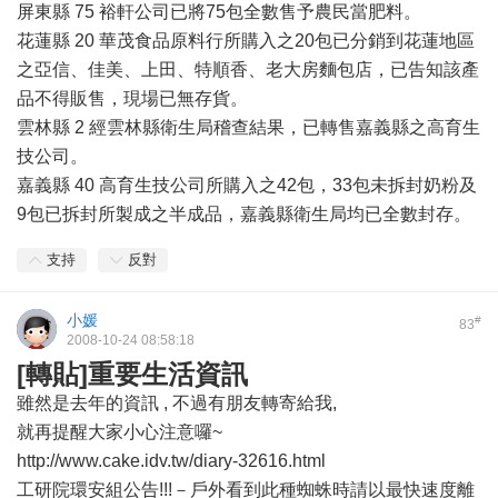
屏東縣 75 裕軒公司已將75包全數售予農民當肥料。
花蓮縣 20 華茂食品原料行所購入之20包已分銷到花蓮地區
之亞信、佳美、上田、特順香、老大房麵包店，已告知該產
品不得販售，現場已無存貨。
雲林縣 2 經雲林縣衛生局稽查結果，已轉售嘉義縣之高育生
技公司。
嘉義縣 40 高育生技公司所購入之42包，33包未拆封奶粉及
9包已拆封所製成之半成品，嘉義縣衛生局均已全數封存。
支持
反對
小媛
#
83
2008-10-24 08:58:18
[轉貼]重要生活資訊
雖然是去年的資訊 , 不過有朋友轉寄給我,
就再提醒大家小心注意囉~
http://www.cake.idv.tw/diary-32616.html
工研院環安組公告!!!－戶外看到此種蜘蛛時請以最快速度離