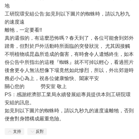
地
工研院環安組公告:如見到以下圖片的蜘蛛時，請以九秒九
的速度遠
離牠，一定要看!!
真的還假的，有這麼恐怖嗎？春天到了，各位可能會到郊外
踏青，但對於戶外活動時所面臨的突發狀況， 尤其因接觸
不明植物或昆蟲所造成的傷害，有時會令人遺憾終生，如本
份公告中所指出的這種『蜘蛛』就不可掉以輕心，看過照片
後會更令人無法想像下場竟然如此慘烈，所以，外出郊遊時
務必小心為上，祝各位健康愉快、闔家平安
關心您的 勞安室 敬上
PS：感謝經濟部工業局永續發展組專員提供本則工研院環
安組的訊息。
如見到以下圖片的蜘蛛時，請以九秒九的速度遠離牠，否則
便會對身體構成嚴重危險。
支持
反對