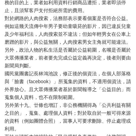
務的目的上，業者如利用資料行銷商品遭拒，業者即須停
止，且須幫客戶支付拒絕所需的費用。
對於網路的人肉搜索，法務部表示要看個案是否符合公益。
例如這幾天流傳中年男子要幼童吸菸的影片，因已違反兒童
及少年福利法，人肉搜索並不違法；但如年輕男女在公車上
磨蹭的影片，與公益無關，人肉搜索男女主角就可能違法。
另外，政治人物的私生活是否屬於公益範圍，名嘴是否屬於
大眾傳播業者，前者要先完成公益定義再決定，後者則要由
新聞局判斷。
國民黨團書記長林鴻池說，修正後的個資法，在個人部落格
與「臉書（facebook）」所蒐集的資料，不適用個資法，請
外界放心。且大眾傳播業者基於新聞報導之「公益目的」而
蒐集個人資料，也不在限制範圍。
另外第十九、廿條也增訂，非公務機關得為「公共利益有關
之目的」，蒐集、處理個人資料；對於取自於一般可得來源
的資料（例如團體合照），當事人可要求刪除、停止處理或
利用。