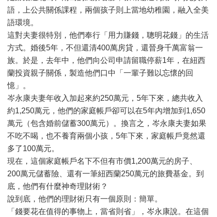
語，上公共關係課程，兩個孩子則上當地幼稚園，融入全美
語環境。
這對夫妻很特別，他們奉行「用力賺錢，聰明花錢」的生活
方式。婚後5年，不但還清400萬房貸，還晉身千萬富翁一
族。於是，去年中，他們向公司申請留職停薪1年，在紐西
蘭投資親子關係，製造他們口中「一輩子難以忘懷的回
憶」。
岑永康夫妻年收入加起來約250萬元，5年下來，總共收入
約1,250萬元，他們的家庭帳戶卻可以在5年內增加到1,650
萬元（包含婚前儲蓄300萬元）。換言之，岑永康夫妻如果
不吃不喝，也不養育兩個小孩，5年下來，家庭帳戶竟然還
多了100萬元。
現在，這個家庭帳戶名下不但有市價1,200萬元的房子、
200萬元儲蓄險、還有一筆紐西蘭250萬元的旅費基金。到
底，他們有什麼神奇理財術？
說到底，他們的理財術只有一個原則：簡單。
「錢要花在值得的事物上，當省則省」，岑永康說。在這個