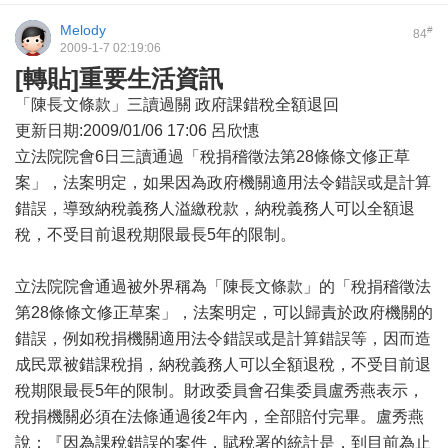
Melody
#
84
2009-1-7 02:19:06
[轉貼]重要生活資訊
「陳長文條款」三讀過關 政府課錯稅全額退回
更新日期:2009/01/06 17:06 呂欣憓
立法院院會6日三讀通過「稅捐稽徵法第28條條文修正草
案」，法案明定，如果因為政府機關適用法令錯誤或是計算
錯誤，導致納稅義務人溢繳稅款，納稅義務人可以全額退
稅，不受目前退稅期限最長5年的限制。
立法院院會通過被外界稱為「陳長文條款」的「稅捐稽徵法
第28條條文修正草案」，法案明定，可以歸責於政府機關的
錯誤，例如稅捐機關適用法令錯誤或是計算錯誤等，因而造
成民眾被錯課稅捐，納稅義務人可以全額退稅，不受目前退
稅期限最長5年的限制。財政委員會召集委員盧秀燕表示，
稅捐機關必須在法條通過後2年內，全部賠付完畢。盧秀燕
說：『因為課稅錯誤的案件，賦稅署的統計是，到目前為止