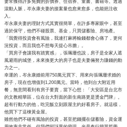
妻常獲得許多免費的折價券、住宿券、童書、書籍等。透過
滾動人脈，岑永康夫妻的接案量也愈來愈多，也能挹注收
入。
岑永康夫妻的理財方式其實很簡單，在許多專家眼中，甚至
過於保守，他們不碰股票、基金，只買儲蓄險、房地產。
「我覺得投資會有風險，我連打麻將輸錢都會心痛了，更何
況投資，而且我也不想每天提心吊膽」。
「買房子會讓我有踏實感」，張珮珊也說，房子是全家人遮
風避雨的城堡，未來換更大的房子也是夫妻倆努力賺錢的動
力之一。
幸運的，岑永康婚前用750萬元買下、用來向張珮珊求婚的
房子，現在也增值到1,200萬元。當時，他到台大附近用
餐，無意間看到有房子要賣，當下心想：「大安區是台北市
的文教精華區，位在台大對面的新生南路更是燙金門牌」。
超有行動力的他，吃完飯立刻跟屋主約好看房子。就這樣，
他買下了這棟黃金屋。
雖然他們不碰有風險的投資，甚至把錢擺在儲蓄險，資金運
用效率非常低，但我們卻訝異的發現，光是奉行簡單哲學，