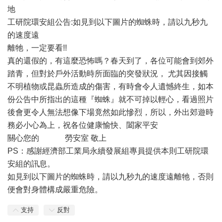
地
工研院環安組公告:如見到以下圖片的蜘蛛時，請以九秒九
的速度遠
離牠，一定要看!!
真的還假的，有這麼恐怖嗎？春天到了，各位可能會到郊外
踏青，但對於戶外活動時所面臨的突發狀況， 尤其因接觸
不明植物或昆蟲所造成的傷害，有時會令人遺憾終生，如本
份公告中所指出的這種『蜘蛛』就不可掉以輕心，看過照片
後會更令人無法想像下場竟然如此慘烈，所以，外出郊遊時
務必小心為上，祝各位健康愉快、闔家平安
關心您的 勞安室 敬上
PS：感謝經濟部工業局永續發展組專員提供本則工研院環
安組的訊息。
如見到以下圖片的蜘蛛時，請以九秒九的速度遠離牠，否則
便會對身體構成嚴重危險。
支持
反對