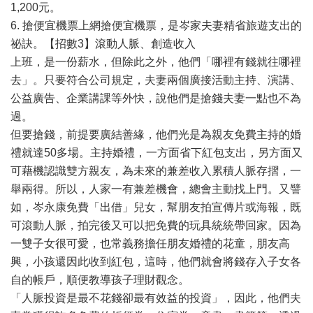
1,200元。
6. 搶便宜機票上網搶便宜機票，是岑家夫妻精省旅遊支出的
祕訣。【招數3】滾動人脈、創造收入
上班，是一份薪水，但除此之外，他們「哪裡有錢就往哪裡
去」。只要符合公司規定，夫妻兩個廣接活動主持、演講、
公益廣告、企業講課等外快，說他們是搶錢夫妻一點也不為
過。
但要搶錢，前提要廣結善緣，他們光是為親友免費主持的婚
禮就達50多場。主持婚禮，一方面省下紅包支出，另方面又
可藉機認識雙方親友，為未來的兼差收入累積人脈存摺，一
舉兩得。所以，人家一有兼差機會，總會主動找上門。又譬
如，岑永康免費「出借」兒女，幫朋友拍宣傳片或海報，既
可滾動人脈，拍完後又可以把免費的玩具統統帶回家。因為
一雙子女很可愛，也常義務擔任朋友婚禮的花童，朋友高
興，小孩還因此收到紅包，這時，他們就會將錢存入子女各
自的帳戶，順便教導孩子理財觀念。
「人脈投資是最不花錢卻最有效益的投資」，因此，他們夫