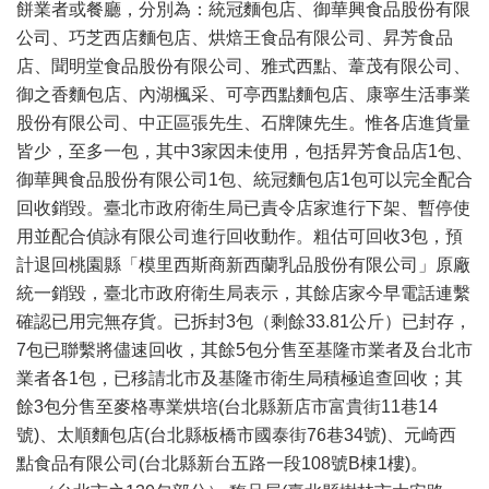
餅業者或餐廳，分別為：統冠麵包店、御華興食品股份有限
公司、巧芝西店麵包店、烘焙王食品有限公司、昇芳食品
店、聞明堂食品股份有限公司、雅式西點、葦茂有限公司、
御之香麵包店、內湖楓采、可亭西點麵包店、康寧生活事業
股份有限公司、中正區張先生、石牌陳先生。惟各店進貨量
皆少，至多一包，其中3家因未使用，包括昇芳食品店1包、
御華興食品股份有限公司1包、統冠麵包店1包可以完全配合
回收銷毀。臺北市政府衛生局已責令店家進行下架、暫停使
用並配合偵詠有限公司進行回收動作。粗估可回收3包，預
計退回桃園縣「模里西斯商新西蘭乳品股份有限公司」原廠
統一銷毀，臺北市政府衛生局表示，其餘店家今早電話連繫
確認已用完無存貨。已拆封3包（剩餘33.81公斤）已封存，
7包已聯繫將儘速回收，其餘5包分售至基隆市業者及台北市
業者各1包，已移請北市及基隆市衛生局積極追查回收；其
餘3包分售至麥格專業烘培(台北縣新店市富貴街11巷14
號)、太順麵包店(台北縣板橋市國泰街76巷34號)、元崎西
點食品有限公司(台北縣新台五路一段108號B棟1樓)。