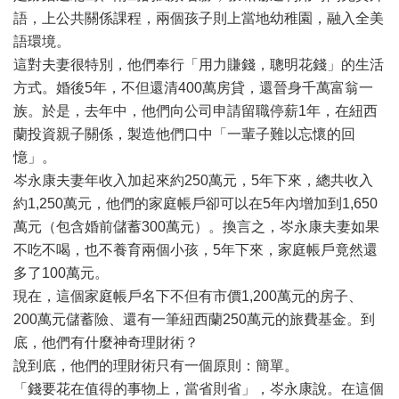
語，上公共關係課程，兩個孩子則上當地幼稚園，融入全美
語環境。
這對夫妻很特別，他們奉行「用力賺錢，聰明花錢」的生活
方式。婚後5年，不但還清400萬房貸，還晉身千萬富翁一
族。於是，去年中，他們向公司申請留職停薪1年，在紐西
蘭投資親子關係，製造他們口中「一輩子難以忘懷的回
憶」。
岑永康夫妻年收入加起來約250萬元，5年下來，總共收入
約1,250萬元，他們的家庭帳戶卻可以在5年內增加到1,650
萬元（包含婚前儲蓄300萬元）。換言之，岑永康夫妻如果
不吃不喝，也不養育兩個小孩，5年下來，家庭帳戶竟然還
多了100萬元。
現在，這個家庭帳戶名下不但有市價1,200萬元的房子、
200萬元儲蓄險、還有一筆紐西蘭250萬元的旅費基金。到
底，他們有什麼神奇理財術？
說到底，他們的理財術只有一個原則：簡單。
「錢要花在值得的事物上，當省則省」，岑永康說。在這個