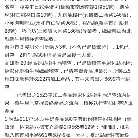
名單：亞美淇日式烘焙坊(板橋市南雅南路1段51號)，凱薩
琳(林口鄉林口路10號)，九信油糧行(五股鄉工商路146號)，
小麥與咖啡豆(永和市仁愛路96號)，裕品馨(新莊市丹鳳街
28號)，巧心坊(三峽鎮大同路186號)等業者，繼續轉由台北
縣衛生局積極追查回收。
台中市 3 晏貝公司所購入3包（不含已退貨部分），1包已
封存，2包作為試用樣品被退回後已丟棄。
高雄縣 20 經高雄縣衛生局稽查，已退貨轉售至彰化縣地區;
經彰化縣衛生局繼續稽查，已將春喬食品興業公司所製成5
種口味飲料計8222箱加工產品，其中未售出之6699箱已封
存。
已售出之1523箱加工產品經彰化縣衛生局追查流向結
果，衛生局已掌握最終產品之流向，積極執行查扣封存違規
產品：
1.尚&#21177;木瓜牛奶產品580箱有部份轉售桃園地區（鍾
政隆，桃園縣八德市介壽路2段565巷12號；周開閎，桃園
縣八德市和平路991巷58弄9號；天香，臺北縣新莊市新樹