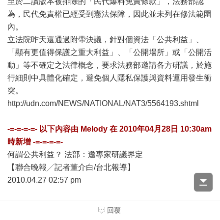
至於二讀版本被排除的「民代爆料免責條款」，法務部認
為，民代免責權已經受到憲法保障，因此並未列在修法範圍
內。
立法院昨天還通過附帶決議，針對個資法「公共利益」、
「顯有更值得保護之重大利益」、「公開場所」或「公開活
動」等不確定之法律概念，要求法務部邀請各方研議，於施
行細則中具體化確定，避免個人隱私保護與資料運用發生衝
突。
http://udn.com/NEWS/NATIONAL/NAT3/5564193.shtml
-=-=-=-=- 以下內容由
Melody
在
2010年04月28日 10:30am
時新增 -=-=-=-=-
何謂公共利益？ 法部：邀專家研議界定
【聯合晚報╱記者董介白/台北報導】
2010.04.27 02:57 pm
個資法修正版三讀通過，原本被刪除的「媒體免責」部分，
回覆
修正為與公共利益有關時，免除告知義務，法務部法律事務