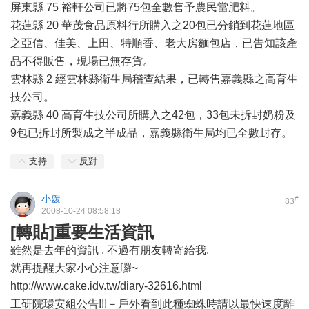
屏東縣 75 裕軒公司已將75包全數售予農民當肥料。
花蓮縣 20 華茂食品原料行所購入之20包已分銷到花蓮地區
之亞信、佳美、上田、特順香、老大房麵包店，已告知該產
品不得販售，現場已無存貨。
雲林縣 2 經雲林縣衛生局稽查結果，已轉售嘉義縣之高育生
技公司。
嘉義縣 40 高育生技公司所購入之42包，33包未拆封奶粉及
9包已拆封所製成之半成品，嘉義縣衛生局均已全數封存。
支持
反對
小媛
#
83
2008-10-24 08:58:18
[轉貼]重要生活資訊
雖然是去年的資訊 , 不過有朋友轉寄給我,
就再提醒大家小心注意囉~
http://www.cake.idv.tw/diary-32616.html
工研院環安組公告!!!－戶外看到此種蜘蛛時請以最快速度離