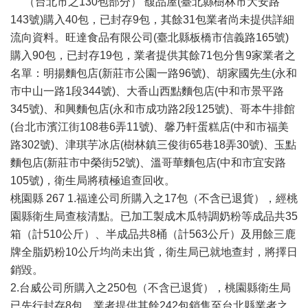
（台北市之130包部分） 馥品屋(臺北縣樹林市大安路
143號)購入40包，已封存9包，其餘31包業者尚未提供詳細
流向資料。旺達食品有限公司(臺北縣板橋市信義路165號)
購入90包，已封存19包，業者提供其餘71包分售9家業者之
名單：明揚麵包店(新莊市公園一路96號)、胡家國先生(永和
市中山一路1段344號)、大香山西點麵包店(中和市景平路
345號)、和興麵包店(永和市成功路2段125號)、哥本牛排館
(台北市濱江街108巷6弄11號)、馨乃軒蛋糕店(中和市福美
路302號)、津琪芋冰店(樹林鎮三俊街65巷18弄30號)、玉點
麵包店(新莊市中榮街52號)、溫哥華麵包店(中和市宜安路
105號)，衛生局將積極追查回收。
桃園縣 267 1.福達公司所購入之17包（不含已退貨），經桃
園縣衛生局查核清點。已加工製成木瓜特調奶粉等成品共35
箱（計510公斤）、半成品共8桶（計563公斤）及用餘三鹿
牌全脂奶粉10公斤均尚未出貨，衛生局已就地查封，將擇日
銷毀。
2.台威公司所購入之250包（不含已退貨），桃園縣衛生局
已先行封存8包。業者提供其餘242包銷售至台北縣業者之