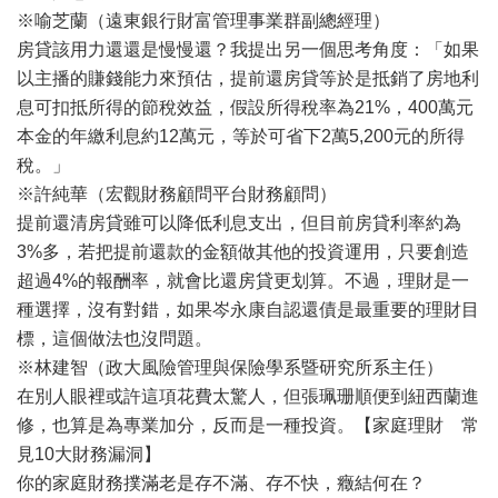
※喻芝蘭（遠東銀行財富管理事業群副總經理）
房貸該用力還還是慢慢還？我提出另一個思考角度：「如果
以主播的賺錢能力來預估，提前還房貸等於是抵銷了房地利
息可扣抵所得的節稅效益，假設所得稅率為21%，400萬元
本金的年繳利息約12萬元，等於可省下2萬5,200元的所得
稅。」
※許純華（宏觀財務顧問平台財務顧問）
提前還清房貸雖可以降低利息支出，但目前房貸利率約為
3%多，若把提前還款的金額做其他的投資運用，只要創造
超過4%的報酬率，就會比還房貸更划算。不過，理財是一
種選擇，沒有對錯，如果岑永康自認還債是最重要的理財目
標，這個做法也沒問題。
※林建智（政大風險管理與保險學系暨研究所系主任）
在別人眼裡或許這項花費太驚人，但張珮珊順便到紐西蘭進
修，也算是為專業加分，反而是一種投資。【家庭理財 常
見10大財務漏洞】
你的家庭財務撲滿老是存不滿、存不快，癥結何在？