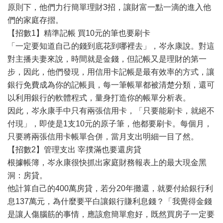
原則下，他們力行簡單理財3招，讓財富一點一滴的進入他
們的家庭存摺。
【招數1】精準記帳 買10元的筆也要刷卡
「一定要知道自己的錢到底花到哪裡去」，岑永康說。對這
對主播夫妻來說，時間就是金錢，但記帳又是理財的第一
步，因此，他們發現，用信用卡記帳是最有效率的方式，讓
銀行免費成為你的記帳員，每一筆帳單都被清楚分類，還可
以利用銀行的軟體程式，量身打造你的帳單分析表。
因此，岑永康手中只有兩張信用卡，「只要能刷卡，就絕不
付現」，即使是1支10元的原子筆，他都要刷卡。每個月，
只要將兩張信用卡帳單合併，當月支出明細一目了然。
【招數2】管理支出 宰撲滿也要還房貸
根據帳簿，岑永康很快抓出家庭財務報表上的最大現金黑
洞：房貸。
他計算自己的400萬房貸，若分20年攤還，就要付給銀行利
息137萬元，為什麼要平白讓銀行賺利息錢？「我覺得金錢
是讓人傷腦筋的事情，應該愈簡單愈好，既然買房子一定要