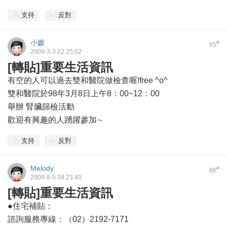
支持
反對
小媛
#
85
2009-3-3 22:25:02
[轉貼]重要生活資訊
有空的人可以過去雙和醫院做檢查喔!free ^o^
雙和醫院於98年3月8日上午8：00~12：00
舉辦 腎臟篩檢活動
歡迎有興趣的人踴躍參加∼
支持
反對
Melody
#
86
2009-8-5 08:23:40
[轉貼]重要生活資訊
●住宅補貼：
諮詢服務專線：（02）2192-7171