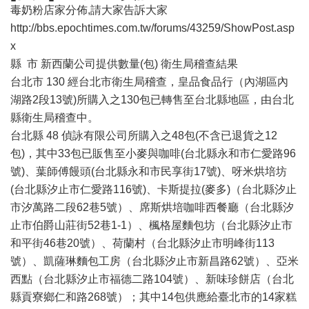
毒奶粉店家分佈,請大家告訴大家
http://bbs.epochtimes.com.tw/forums/43259/ShowPost.asp
x
縣 市 新西蘭公司提供數量(包) 衛生局稽查結果
台北市 130 經台北市衛生局稽查，皇品食品行（內湖區內
湖路2段13號)所購入之130包已轉售至台北縣地區，由台北
縣衛生局稽查中。
台北縣 48 偵詠有限公司所購入之48包(不含已退貨之12
包)，其中33包已販售至小麥與咖啡(台北縣永和市仁愛路96
號)、葉師傅饅頭(台北縣永和市民享街17號)、呀米烘培坊
(台北縣汐止市仁愛路116號)、卡斯提拉(麥多)（台北縣汐止
市汐萬路二段62巷5號）、席斯烘培咖啡西餐廳（台北縣汐
止市伯爵山莊街52巷1-1）、楓格屋麵包坊（台北縣汐止市
和平街46巷20號）、荷蘭村（台北縣汐止市明峰街113
號）、凱薩琳麵包工房（台北縣汐止市新昌路62號）、亞米
西點（台北縣汐止市福德二路104號）、新味珍餅店（台北
縣貢寮鄉仁和路268號）；其中14包供應給臺北市的14家糕