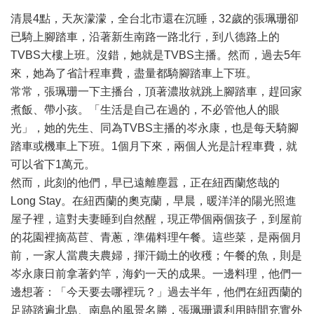
清晨4點，天灰濛濛，全台北市還在沉睡，32歲的張珮珊卻
已騎上腳踏車，沿著新生南路一路北行，到八德路上的
TVBS大樓上班。沒錯，她就是TVBS主播。然而，過去5年
來，她為了省計程車費，盡量都騎腳踏車上下班。
常常，張珮珊一下主播台，頂著濃妝就跳上腳踏車，趕回家
煮飯、帶小孩。「生活是自己在過的，不必管他人的眼
光」，她的先生、同為TVBS主播的岑永康，也是每天騎腳
踏車或機車上下班。1個月下來，兩個人光是計程車費，就
可以省下1萬元。
然而，此刻的他們，早已遠離塵囂，正在紐西蘭悠哉的
Long Stay。在紐西蘭的奧克蘭，早晨，暖洋洋的陽光照進
屋子裡，這對夫妻睡到自然醒，現正帶個兩個孩子，到屋前
的花園裡摘萵苣、青蔥，準備料理午餐。這些菜，是兩個月
前，一家人當農夫農婦，揮汗鋤土的收穫；午餐的魚，則是
岑永康日前拿著釣竿，海釣一天的成果。一邊料理，他們一
邊想著：「今天要去哪裡玩？」過去半年，他們在紐西蘭的
足跡踏遍北島、南島的風景名勝，張珮珊還利用時間充實外