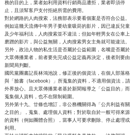
務的目的上，業者如利用資料行銷商品遭拒，業者即須停
止，且須幫客戶支付拒絕所需的費用。
對於網路的人肉搜索，法務部表示要看個案是否符合公益。
例如這幾天流傳中年男子要幼童吸菸的影片，因已違反兒童
及少年福利法，人肉搜索並不違法；但如年輕男女在公車上
磨蹭的影片，與公益無關，人肉搜索男女主角就可能違法。
另外，政治人物的私生活是否屬於公益範圍，名嘴是否屬於
大眾傳播業者，前者要先完成公益定義再決定，後者則要由
新聞局判斷。
國民黨團書記長林鴻池說，修正後的個資法，在個人部落格
與「臉書（facebook）」所蒐集的資料，不適用個資法，請
外界放心。且大眾傳播業者基於新聞報導之「公益目的」而
蒐集個人資料，也不在限制範圍。
另外第十九、廿條也增訂，非公務機關得為「公共利益有關
之目的」，蒐集、處理個人資料；對於取自於一般可得來源
的資料（例如團體合照），當事人可要求刪除、停止處理或
利用。