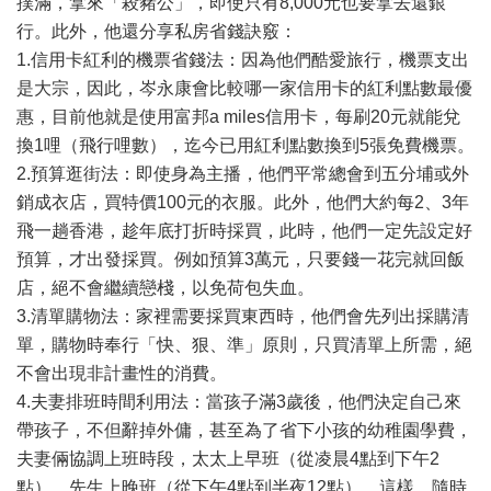
撲滿，拿來「殺豬公」，即使只有8,000元也要拿去還銀
行。此外，他還分享私房省錢訣竅：
1.信用卡紅利的機票省錢法：因為他們酷愛旅行，機票支出
是大宗，因此，岑永康會比較哪一家信用卡的紅利點數最優
惠，目前他就是使用富邦a miles信用卡，每刷20元就能兌
換1哩（飛行哩數），迄今已用紅利點數換到5張免費機票。
2.預算逛街法：即使身為主播，他們平常總會到五分埔或外
銷成衣店，買特價100元的衣服。此外，他們大約每2、3年
飛一趟香港，趁年底打折時採買，此時，他們一定先設定好
預算，才出發採買。例如預算3萬元，只要錢一花完就回飯
店，絕不會繼續戀棧，以免荷包失血。
3.清單購物法：家裡需要採買東西時，他們會先列出採購清
單，購物時奉行「快、狠、準」原則，只買清單上所需，絕
不會出現非計畫性的消費。
4.夫妻排班時間利用法：當孩子滿3歲後，他們決定自己來
帶孩子，不但辭掉外傭，甚至為了省下小孩的幼稚園學費，
夫妻倆協調上班時段，太太上早班（從凌晨4點到下午2
點），先生上晚班（從下午4點到半夜12點），這樣，隨時