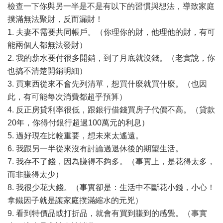
檢查一下你與另一半是不是有以下的習慣與想法，導致家庭
撲滿無法聚財，反而漏財！
1. 夫妻不需要共同帳戶。（你理你的財，他理他的財，有可
能兩個人都無法發財）
2. 我的薪水要付很多開銷，到了月底就沒錢。（老實說，你
也搞不清楚開銷明細）
3. 買東西從來不會先列清單，想買什麼就買什麼。（也因
此，有可能每次消費都超乎預算）
4. 反正房貸利率很低，跟銀行借錢買房子代價不高。（貸款
20年，你得付銀行超過100萬元的利息）
5. 過好現在比較重要，想未來太遙遠。
6. 我跟另一半從來沒有討論過退休後的期望生活。
7. 我存不了錢，因為賺得不夠多。（事實上，是花得太多，
而非賺得太少）
8. 我很少花大錢。（事實卻是：生活中不斷花小錢，小心！
拿鐵因子就是讓家庭撲滿縮水的元兇）
9. 看到特價品或打折品，就會有買到賺到的感覺。（事實