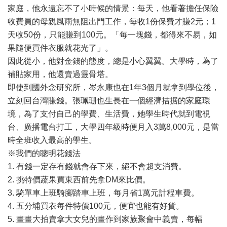
家庭，他永遠忘不了小時候的情景：每天，他看著擔任保險
收費員的母親風雨無阻出門工作，每收1份保費才賺2元；1
天收50份，只能賺到100元。「每一塊錢，都得來不易，如
果隨便買件衣服就花光了」。
因此從小，他對金錢的態度，總是小心翼翼。大學時，為了
補貼家用，他還賣過靈骨塔。
即使到國外念研究所，岑永康也在1年3個月就拿到學位後，
立刻回台灣賺錢。張珮珊也生長在一個經濟拮据的家庭環
境，為了支付自己的學費、生活費，她學生時代就到電視
台、廣播電台打工，大學四年級時便月入3萬8,000元，是當
時全班收入最高的學生。
※我們的聰明花錢法
1. 有錢一定存有錢就會存下來，絕不會超支消費。
2. 挑特價蔬果買東西前先拿DM來比價。
3. 騎單車上班騎腳踏車上班，每月省1萬元計程車費。
4. 五分埔買衣每件特價100元，便宜也能有好貨。
5. 畫畫大拍賣拿大女兒的畫作到家族聚會中義賣，每幅