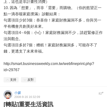
上，這也是非計畫性消費）
10. 因為「想要」，而非「需要」而購物。（你的慾望正一
點一滴吞噬家庭撲滿）診斷結果：
勾選項目少於3個：恭喜你！家庭財務漏洞不多，你與另一
半有機會共創美好未來。
勾選項目4∼6個：小心！家庭財務漏洞不少，請趕緊修正作
法與觀念。
勾選項目多於7個：糟糕！家庭財務漏洞多，可能存不了
錢，更透支了未來幸福。
http://smart.businessweekly.com.tw/webfineprint.php?
id=29767
支持
反對
小媛
#
82
2008-9-16 16:32:09
[轉貼]重要生活資訊