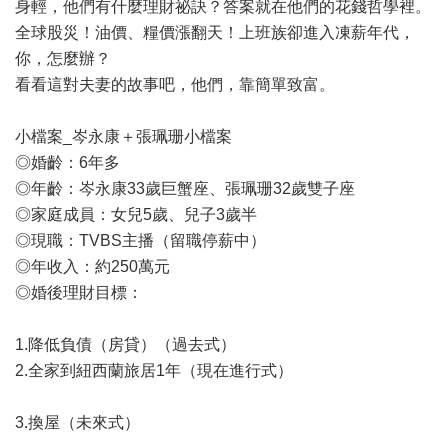
身輕，他們有什麼理財祕訣？答案就在他們的花錢哲學裡。
全球股災！油價、糧價漲翻天！上班族卻進入凍薪年代，
你，怎麼辦？
看看這對夫妻的故事吧，他們，靠簡單致富。
小檔案_岑永康＋張珮珊小檔案
◎婚齡：6年多
◎年齡：岑永康33歲巨蟹座、張珮珊32歲雙子座
◎家庭成員：女兒5歲、兒子3歲半
◎現職：TVBS主播（留職停薪中）
◎年收入：約250萬元
◎婚後理財目標：
1.降低負債（房貸）（過去式）
2.全家到紐西蘭旅居1年（現在進行式）
3.換屋（未來式）