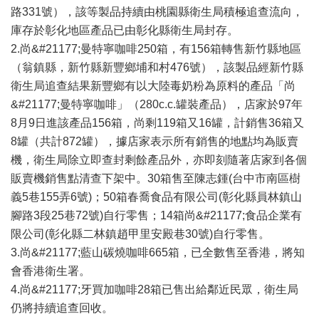
路331號），該等製品持續由桃園縣衛生局積極追查流向，
庫存於彰化地區產品已由彰化縣衛生局封存。
2.尚&#21177;曼特寧咖啡250箱，有156箱轉售新竹縣地區
（翁鎮縣，新竹縣新豐鄉埔和村476號），該製品經新竹縣
衛生局追查結果新豐鄉有以大陸毒奶粉為原料的產品「尚
&#21177;曼特寧咖啡」（280c.c.罐裝產品），店家於97年
8月9日進該產品156箱，尚剩119箱又16罐，計銷售36箱又
8罐（共計872罐），據店家表示所有銷售的地點均為販賣
機，衛生局除立即查封剩餘產品外，亦即刻隨著店家到各個
販賣機銷售點清查下架中。30箱售至陳志鍾(台中市南區樹
義5巷155弄6號)；50箱春喬食品有限公司(彰化縣員林鎮山
腳路3段25巷72號)自行零售；14箱尚&#21177;食品企業有
限公司(彰化縣二林鎮趙甲里安殿巷30號)自行零售。
3.尚&#21177;藍山碳燒咖啡665箱，已全數售至香港，將知
會香港衛生署。
4.尚&#21177;牙買加咖啡28箱已售出給鄰近民眾，衛生局
仍將持續追查回收。