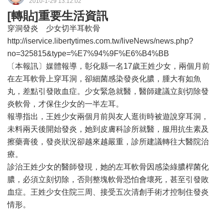
2010-1-29 13:12:02
[轉貼]重要生活資訊
穿洞發炎 少女切半耳軟骨
http://iservice.libertytimes.com.tw/liveNews/news.php?
no=325815&type=%E7%94%9F%E6%B4%BB
〔本報訊〕媒體報導，彰化縣一名17歲王姓少女，兩個月前
在左耳軟骨上穿耳洞，卻細菌感染發炎化膿，腫大有如魚
丸，差點引發敗血症。少女緊急就醫，醫師建議立刻切除發
炎軟骨，才保住少女的一半左耳。
報導指出，王姓少女兩個月前與友人逛街時被遊說穿耳洞，
未料兩天後開始發炎，她到皮膚科診所就醫，服用抗生素及
擦藥膏後，發炎狀況卻越來越嚴重，診所建議轉往大醫院治
療。
診治王姓少女的醫師發現，她的左耳軟骨因感染綠膿桿菌化
膿，必須立刻切除，否則整塊軟骨恐怕會壞死，甚至引發敗
血症。王姓少女住院三周、接受五次清創手術才控制住發炎
情形。