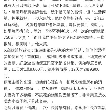
都有人可以照顧小孩，每月可省下3萬元學費。5.心理安慰
法：每個月都買名牌包包，幾乎是同業的習慣，但「生活簡
單、夠用就好」，岑永康說，他們寧願把錢省下來，1年出
國玩3趟。「名牌包每季都會出新款，每個要價2、3萬元，
如果每周揹3次，等於一季揹不到40次，揹一次的代價就是
750元，太貴了！而且我們兩個即使沒有名牌包加持，一樣
很帥、很美啊！」他大笑。
6.高效益旅遊法：旅遊雖然是岑家的大項開銷，但他們選擇
參加便宜的「首航團」，或利用淡季出國旅遊、上網買便宜
的團票、訂旅遊當地便宜民宿來節省開銷。例如印度首航
團，11天才1萬9,800元；德奧首航團，12天才2萬9,900
元。
頂著主播的光環，但他們心裡自有一把尺來衡量所有的消
費，「價格≠價值」。岑永康樓上鄰居薛太太表示：「他們
夫妻為了多存錢，不該花的錢絕對盡量省下，非常樂意接收
我家小孩子的玩具或套書。」
之所以這麼「惜錢」，跟生長背景有關。岑永康生長在單親