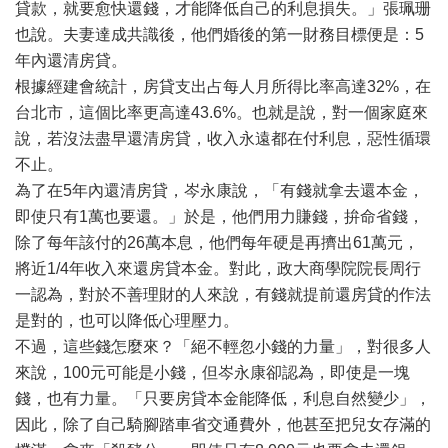
貸款，就要愈快還錢，才能降低自己的利息損失。」張珮珊
也說。夫妻達成共識後，他們婚後的第一財務目標便是：5
年內還清房貸。
根據經建會統計，房貸支出占每人月所得比率高達32%，在
台北市，這個比率更高達43.6%。也就是說，對一個家庭來
說，若沒法盡早還清房貸，收入永遠都在付利息，惡性循環
不止。
為了在5年內還清房貸，岑永康說，「有錢就拿去還本金，
即使只有1萬也要還。」於是，他們用力賺錢，拚命省錢，
除了每年該付的26萬本息，他們每年硬是再擠出61萬元，
將近1/4年收入來還房貸本金。對此，政大商學院院長周行
一認為，對於不善理財的人來說，有錢就提前還房貸的作法
是對的，也可以降低心理壓力。
不過，這些錢怎麼來？「絕不輕忽小錢的力量」，對很多人
來說，100元可能是小錢，但岑永康卻認為，即使是一塊
錢，也有力量。「只要房貸本金能降低，利息自然變少」，
因此，除了自己騎腳踏車省交通費外，他甚至把兒女存滿的