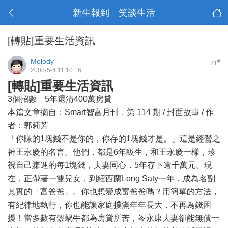
新生報到 笑談生活
[轉貼]重要生活資訊
Melody
#
81
2008-5-4 11:10:16
[轉貼]重要生活資訊
3個招數 5年還清400萬房貸
本篇文章摘自：Smart智富月刊．第 114 期 / 封面故事 / 作
者：郭莉芳
「你賺的1塊錢不是你的，你存的1塊錢才是。」這是經營之
神王永慶的名言。他們，都是6年級生，和王永慶一樣，珍
視自己賺進的每1塊錢，夫妻同心，5年存下逾千萬元。現
在，正帶著一雙兒女，到紐西蘭Long Saty一年，成為名副
其實的「富爸爸」。你也想變成富爸爸嗎？用簡單的方法，
有紀律地執行，你也能讓家庭撲滿年年長大，不再為錢困
擾！當多數有殼蝸牛都為房貸所苦，岑永康夫妻卻能無債一