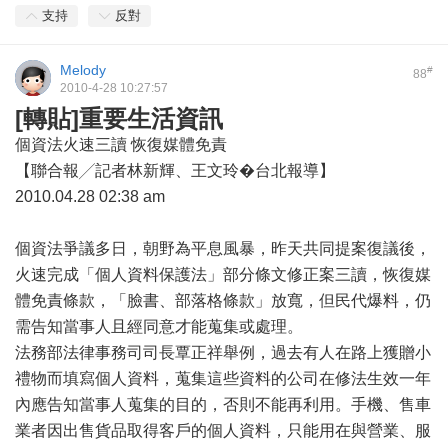
支持
反對
Melody
#
88
2010-4-28 10:27:57
[轉貼]重要生活資訊
個資法火速三讀 恢復媒體免責
【聯合報╱記者林新輝、王文玲�台北報導】
2010.04.28 02:38 am
個資法爭議多日，朝野為平息風暴，昨天共同提案復議後，
火速完成「個人資料保護法」部分條文修正案三讀，恢復媒
體免責條款，「臉書、部落格條款」放寬，但民代爆料，仍
需告知當事人且經同意才能蒐集或處理。
法務部法律事務司司長覃正祥舉例，過去有人在路上獲贈小
禮物而填寫個人資料，蒐集這些資料的公司在修法生效一年
內應告知當事人蒐集的目的，否則不能再利用。手機、售車
業者因出售貨品取得客戶的個人資料，只能用在與營業、服