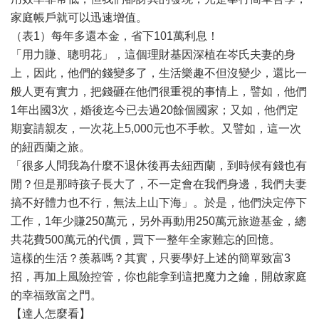
家庭帳戶就可以迅速增值。
（表1）每年多還本金，省下101萬利息！
「用力賺、聰明花」，這個理財基因深植在岑氏夫妻的身
上，因此，他們的錢變多了，生活樂趣不但沒變少，還比一
般人更有實力，把錢砸在他們很重視的事情上，譬如，他們
1年出國3次，婚後迄今已去過20餘個國家；又如，他們定
期宴請親友，一次花上5,000元也不手軟。又譬如，這一次
的紐西蘭之旅。
「很多人問我為什麼不退休後再去紐西蘭，到時候有錢也有
閒？但是那時孩子長大了，不一定會在我們身邊，我們夫妻
搞不好體力也不行，無法上山下海」。於是，他們決定停下
工作，1年少賺250萬元，另外再動用250萬元旅遊基金，總
共花費500萬元的代價，買下一整年全家難忘的回憶。
這樣的生活？羨慕嗎？其實，只要學好上述的簡單致富3
招，再加上風險控管，你也能拿到這把魔力之鑰，開啟家庭
的幸福致富之門。
【達人怎麼看】