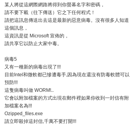
某人將從這網際網路將得到你螢幕名字和密碼，
請不要下載（往下傳送）它之下任何程式！
請把這訊息傳送出去這是最新的惡意病毒。沒有很多人知道
這個訊息，
這資訊是從 Microsoft 宣佈的，
請共享它以防止大家中毒。
病毒5
又有一種新的病毒出現了!!!
目前Intel和微軟都已慘遭毒手,因為現在還沒有防毒軟體可以
預防!!!
這隻病毒叫做 WORM!‥
它會以附加檔案的方式出現在郵件裡如果你收到一封信有附
加檔案名為!!!
Ozipped_files.exe
請立即殺掉這封信,千萬不要打開!!!