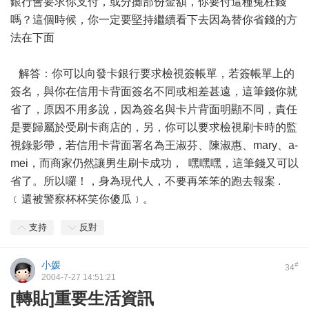
銀行會要求你支付，或分攤部份金額，你要付這種冤枉錢
嗎？這個時候，你一定要堅持繼續看下去因為替你省錢的方
法在下面
解答：你可以向發卡銀行要求檢視簽帳單，若簽帳單上的
簽名，與你在信用卡背面簽名不同或相差甚遠，這筆錢你就
省了，原因不用多說，因為簽名與卡片背面明顯不同，責任
是要歸屬於受刷卡商店的，另，你可以要求檢視刷卡時的監
視錄影帶，若信用卡背面署名為王淑芬、陳淑惠、mary、a-
mei，而商家仍然讓男生刷卡成功， 嘿嘿嘿，這筆錢又可以
省了。所以囉！，身為現代人，不要再笨笨的跑去報案 .
﹝還被警察杯杯笑你傻瓜﹞。
支持
反對
小媛
#
34
2004-7-27 14:51:21
[轉貼]重要生活資訊