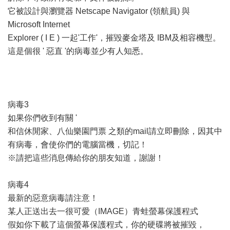
它被設計與瀏覽器 Netscape Navigator (領航員) 與
Microsoft Internet
Explorer ( I E ) 一起'工作'，摧毀麥金塔及 IBM及相容機型。
這是個很 ' 惡直 '的病毒並少有人知悉。
病毒3
如果你們收到有關 '
和信休閒家、八仙樂園門票 之類的mail請立即刪除，因其中
有病毒，會使你們的電腦當機，切記！
※請把這些消息傳給你的朋友知道，謝謝！
病毒4
最新的惡意病毒請注意！
某人正送出去一很可愛（IMAGE）青蛙螢幕保護程式
假如你下載了這個螢幕保護程式，你的硬碟將被摧毀，