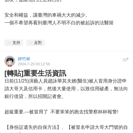
安全和權益，讓臺灣的車禍大大的減少。
一個不希望再看到臺灣人不明不白的被起訴的法醫留
支持
反對
靜竹林
#
33
2004-7-26 00:12:59
[轉貼]重要生活資訊
日前(11/25)演藝人員趙詠華其夫婿(醫生)被人冒用身分證申
請大哥大及信用卡，然後大量使用，以致信用破產，無法向
銀行借貸，所以招開記者會。
超級重要.---被冒用了 不要笨笨的跑去找警察杯杯報警!
【身份証遺失的自保方法】、【被冒名申請大哥大門號的自