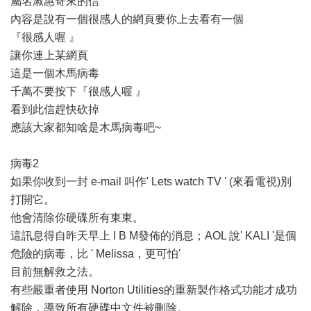
屬名淑惠寄來的信
內容是說有一個很感人的網頁要你上去看有一個
『很感人喔 』
讓你連上某網頁
這是一個木馬病毒
千萬不要按下『很感人喔 』
看到此信趕快砍掉
應該大家都知啥是木馬病毒吧~
病毒2
如果你收到一封 e-mail 叫作' Lets watch TV ' (來看電視)別
打開它。
他會清除你硬碟所有東東。
這訊息得自昨天早上 I B M發佈的消息；AOL 說' KALI '是個
危險的病毒，比 ' Melissa，更可怕'
目前無解救之法。
有些嚴重者使用 Norton Utilities的重新製作格式功能才成功
解除，導致所有硬碟中文件被刪除。