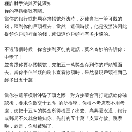
種詐財手法與歹徒獲知
你的存摺帳號有關。
當你的銀行或郵局存簿帳號外洩時，歹徒會把一筆可觀的
錢，匯到你的戶頭裡去，當然，這個時候，他是沒辦法因此
提領你戶頭裡面的錢，或知道你戶頭裡有多少錢的。
不過這個時候，你會接到歹徒的電話，莫名奇妙的告訴你：
中獎了！
並會跟你要存摺帳號，先把五十萬獎金存到你的戶頭裡面
去。當你半信半疑的刷卡查看餘額時，果然發現戶頭裡面已
經多出五十萬！
當你被這筆橫財沖昏了頭之際，對方接著會再打電話給你確
認後，要求你繳交十五％ 的所得稅，你根本考慮都不用考
慮，便把十五％的獎金所得稅匯了出去。高興還沒過，銀行
或郵局不久就會通知你，先前的五十萬「支票存款」跳票
啦，於是，你就被騙了。