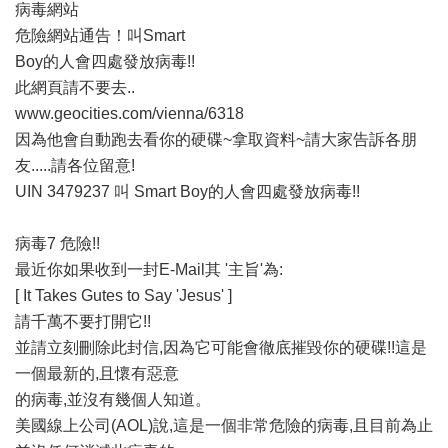
病毒網站
危險網站通告！叫Smart
Boy的人會四處發放病毒!!
此網頁請不要去..
www.geocities.com/vienna/6318
因為他會自動跑去看你的硬碟~拿取資料~請大家告訴各朋
友.....請各位留意!
UIN 3479237 叫 Smart Boy的人會四處發放病毒!!
病毒7 危險!!
最近你如果收到一封E-Mail其 '主旨'為:
[ It Takes Gutes to Say 'Jesus' ]
請千萬不要打開它!!
並請立刻刪除此封信,因為它可能會徹底摧毀你的硬碟!!這是
一個最新的,且懷有惡意
的病毒,並沒有幾個人知道。
美國線上公司(AOL)說,這是一個非常危險的病毒,且目前為止