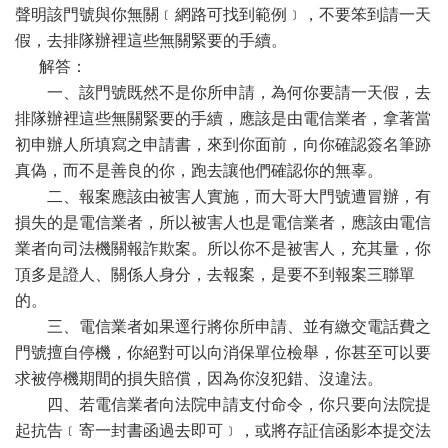
聲明該門號與你無關﹝網路可找到範例﹞，不要笨到請一天
假，去排隊辦裡這些無關緊要的手續。
解答：
一、該門號既然不是你所申請，為何你要請一天假，去
排隊辦裡這些無關緊要的手續，應該是由電信業者，拿著當
初申辦人所填寫之申請書，來到你面前，向你確認簽名筆跡
真偽，而不是善良的你，跑去讓他們確認你的無辜。
二、報案應該由被害人實施，而大哥大門號遭冒辦，有
損失的是電信業者，所以被害人也是電信業者，應該由電信
業者向司法機關報詐欺案。所以你不是被害人，充其量，你
頂多是證人、關係人身分，去報案，是要不到報案三聯單
的。
三、電信業者如果逕行將你所申請、並有繳交電話費之
門號擅自停機，你絕對可以向消保單位檢舉，你甚至可以要
求被停機期間的損失賠償，因為你沒犯錯、沒違法。
四、若電信業者向法院申請支付命令，你只要向法院提
起抗告﹝寄一封書函過去即可﹞，或將存証信函影本提交法