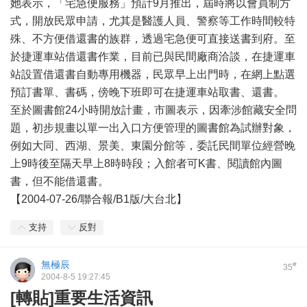
她表示，「宅急便服務」預計9月推出，屆時將以會員制方
式，開放民眾申請，尤其是醫護人員、警察等工作時間較特
殊、不方便借還書的族群，透過宅急便可直接送書到府。至
於捷運車站借還書作業，目前已與民間廠商洽談，在捷運車
站設置借還書自動專用機器，民眾早上出門時，在網上點選
預訂書單、書碼，傍晚下班即可在捷運車站取書、還書。
至於圖書館24小時開放計畫，市圖表示，因牽涉館藏安全問
題，初步規畫以單一出入口方便管理的圖書館為試辦對象，
例如大同、西湖、景美、東園分館等，委託民間單位經營晚
上9時後至隔天早上8時時段；入館者可K書、閱讀館內圖
書，但不能借還書。
【2004-07-26/聯合報/B1版/大台北】
支持
反對
無極辰
#
35
2004-8-5 19:27:45
[轉貼]重要生活資訊