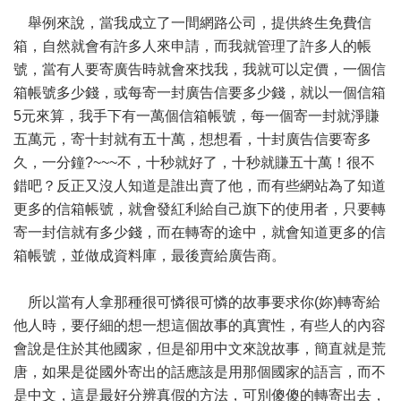
舉例來說，當我成立了一間網路公司，提供終生免費信
箱，自然就會有許多人來申請，而我就管理了許多人的帳
號，當有人要寄廣告時就會來找我，我就可以定價，一個信
箱帳號多少錢，或每寄一封廣告信要多少錢，就以一個信箱
5元來算，我手下有一萬個信箱帳號，每一個寄一封就淨賺
五萬元，寄十封就有五十萬，想想看，十封廣告信要寄多
久，一分鐘?~~~不，十秒就好了，十秒就賺五十萬！很不
錯吧？反正又沒人知道是誰出賣了他，而有些網站為了知道
更多的信箱帳號，就會發紅利給自己旗下的使用者，只要轉
寄一封信就有多少錢，而在轉寄的途中，就會知道更多的信
箱帳號，並做成資料庫，最後賣給廣告商。
所以當有人拿那種很可憐很可憐的故事要求你(妳)轉寄給
他人時，要仔細的想一想這個故事的真實性，有些人的內容
會說是住於其他國家，但是卻用中文來說故事，簡直就是荒
唐，如果是從國外寄出的話應該是用那個國家的語言，而不
是中文，這是最好分辨真假的方法，可別傻傻的轉寄出去，