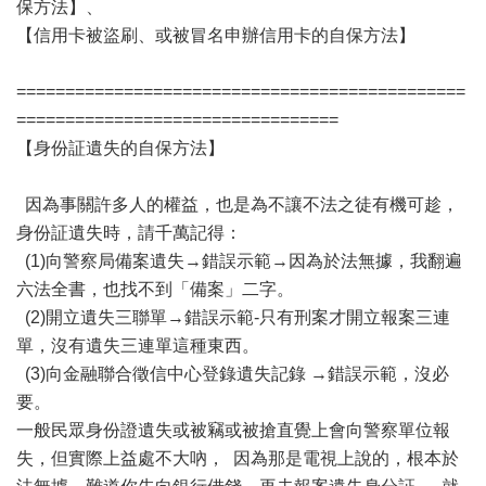
保方法】、
【信用卡被盜刷、或被冒名申辦信用卡的自保方法】
==============================================
=================================
【身份証遺失的自保方法】
因為事關許多人的權益，也是為不讓不法之徒有機可趁，
身份証遺失時，請千萬記得：
(1)向警察局備案遺失→錯誤示範→因為於法無據，我翻遍
六法全書，也找不到「備案」二字。
(2)開立遺失三聯單→錯誤示範-只有刑案才開立報案三連
單，沒有遺失三連單這種東西。
(3)向金融聯合徵信中心登錄遺失記錄 →錯誤示範，沒必
要。
一般民眾身份證遺失或被竊或被搶直覺上會向警察單位報
失，但實際上益處不大吶， 因為那是電視上說的，根本於