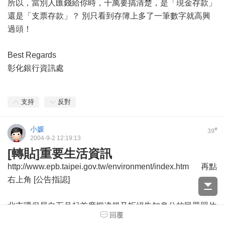
所以，當別人匯錢給你時，千萬要搞清楚，是「現金存款」
還是「支票存款」？ 別只看到存簿上多了一筆數字就高興
過頭！
Best Regards
彰化銀行資訊處
支持
反對
小媛
#
39
2004-9-2 12:19:13
[轉貼]重要生活資訊
http://www.epb.taipei.gov.tw/environment/index.htm 再點
右上角 [公告指認]
北市環保局自五月起首度把違規又拒絕告知身分的民眾照片
回覆
刊載於環保局網站上，截至目前為止，已有六名同是因亂丟