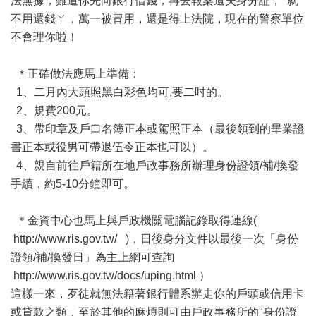
法無據，難道你先向銀行借錢，再去報案遺失身分証， 就
不用還錢ㄚ，萬一被冒用，還是得上法院，現在的警察單位
不會理你啦！
＊正確做法應馬上準備：
1、二月內大頭照黑白彩色均可,要二吋的。
2、規費200元。
3、帶印章及戶口名簿正本或駕照正本（最後領到的畢業證
書正本或役男可帶退伍令正本也可以）。
4、親自前往戶籍所在地戶政事務所辦理身份證領/補/換發
手續，約5-10分鐘即可。
＊金資中心也馬上與戶政機關電腦記錄取得連線(
http://www.ris.gov.tw/ )，日後身分文件以最後一次「身份
證領/補/換發日」為主上網可查詢
http://www.ris.gov.tw/docs/uping.html ）
這樣一來，歹徒就無法籍著銀行體系辦走你的戶頭或信用卡
或貸款之類，至於其他的麻煩則可由戶政事務所的"身份證