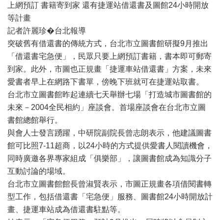
上網預訂 書籍寄到家 還有捷運站借還書及圖館24小時開放
等計畫
記者許麗珍�台北報導
突破舊有借還書的傳統方式，台北市立圖書館研擬9月推出
「借還書宅急便」，民眾只要上網預訂書籍，書本即可郵寄
到家。此外，市圖也正規畫「捷運車站借還書」方案，未來
愛書者早上在網路下書單，傍晚下班就可在捷運站取書。
台北市立圖書館昨起連續七天舉辦七場「打造城市圖書館的
未來－2004全民相約」座談會。首場座談會在台北市立圖
書館總館舉行。
與會人士發言踴躍，中研院副院長曾志朗表示，他建議圖書
館可比照7-11超商，以24小時的方式提供愛書人閱讀機會，
同時廣邀各界專家組成「俱樂部」，讓圖書館成為知識分子
互動討論的場域。
台北市立圖書館館長曾淑賢表示，市圖正規畫各項借閱書轉
型工作，包括借還書「宅急便」服務、圖書館24小時開放計
畫、捷運車站成為借還書駐點等。