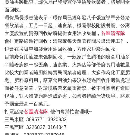
廢油再製肥皂，環保局已印發宣傳單給餐飲業者，將展開全
面回收。
環保局長張豐籐表示：環保局已經印發八千張宣導單分發給
餐飲業者，五月一日起，速食業、機關學校附設餐廳、公寓
大廈設置的資源回收站將提供食用油收集桶，
各區清潔隊
會排定路線進行回收；清潔隊每天隨著夜間垃圾清運工作，
也會在垃圾車加裝食用油回收桶，方便家戶廢油回收。
目前廢食用油並未強制回收，一般家戶烹調後的廢食用油多
半隨著廚餘一起丟棄，速食業、火鍋店等部份廢食用油數量
比較大的業者隨廚餘轉賣民間業者處理，大多作為化工廠肥
皂、肥料原料用，廢棄食用油如果沒有經過回收作適當處理
而被任意棄置，對環境將帶來嚴重衝擊，被不肖業者再造回
鍋油，對人體健康將造成危害，如業者持續污染環境，將處
予罰金最高一百萬元。
打電話給
各區清潔隊
,他們會幫忙處理哦~
三民東區 3895771 3920932
三民西區 3226827 3164347