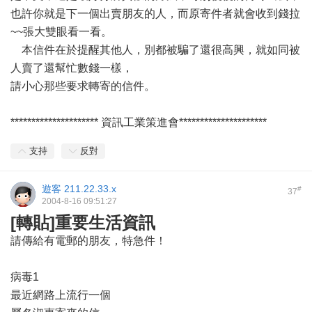
也許你就是下一個出賣朋友的人，而原寄件者就會收到錢拉
~~張大雙眼看一看。
本信件在於提醒其他人，別都被騙了還很高興，就如同被
人賣了還幫忙數錢一樣，
請小心那些要求轉寄的信件。
********************* 資訊工業策進會*********************
支持
反對
遊客
211.22.33.x
#
37
2004-8-16 09:51:27
[轉貼]重要生活資訊
請傳給有電郵的朋友，特急件！
病毒1
最近網路上流行一個