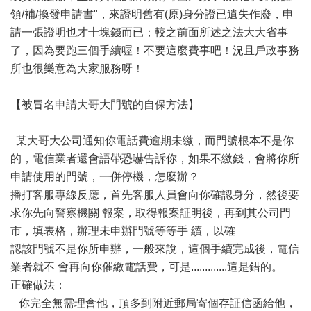
領/補/換發申請書"，來證明舊有(原)身分證已遺失作廢，申
請一張證明也才十塊錢而已；較之前面所述之法大大省事
了，因為要跑三個手續喔！不要這麼費事吧！況且戶政事務
所也很樂意為大家服務呀！
【被冒名申請大哥大門號的自保方法】
某大哥大公司通知你電話費逾期未繳，而門號根本不是你
的，電信業者還會語帶恐嚇告訴你，如果不繳錢，會將你所
申請使用的門號，一併停機，怎麼辦？
播打客服專線反應，首先客服人員會向你確認身分，然後要
求你先向警察機關 報案，取得報案証明後，再到其公司門
市，填表格，辦理未申辦門號等等手 續，以確
認該門號不是你所申辦，一般來說，這個手續完成後，電信
業者就不 會再向你催繳電話費，可是.............這是錯的。
正確做法：
你完全無需理會他，頂多到附近郵局寄個存証信函給他，