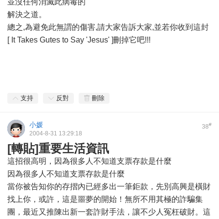
並沒任何消滅此病毒的
解決之道。
總之,為避免此無謂的傷害,請大家告訴大家,並若你收到這封
[ It Takes Gutes to Say 'Jesus' ]刪掉它吧!!!
支持
反對
刪除
小媛
#
38
2004-8-31 13:29:18
[轉貼]重要生活資訊
這招很高明，因為很多人不知道支票存款是什麼
因為很多人不知道支票存款是什麼
當你被告知你的存摺內已經多出一筆鉅款，先別高興是橫財
找上你，或許，這是噩夢的開始！無所不用其極的詐騙集
團，最近又推陳出新一套詐財手法，讓不少人冤枉破財。這