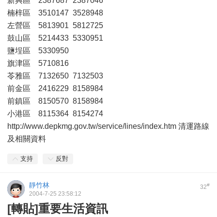
新興區 2387687 2387046
楠梓區 3510147 3528948
左營區 5813901 5812725
鼓山區 5214433 5330951
鹽埕區 5330950
旗津區 5710816
苓雅區 7132650 7132503
前金區 2416229 8158984
前鎮區 8150570 8158984
小港區 8115364 8154274
http://www.depkmg.gov.tw/service/lines/index.htm 清運路線
及相關資料
支持
反對
靜竹林
#
32
2004-7-25 23:58:12
[轉貼]重要生活資訊