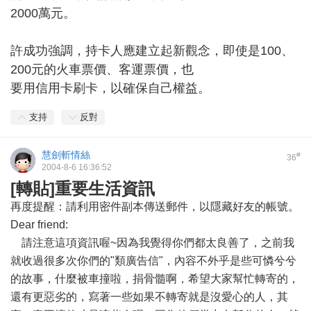
2000萬元。
許成功強調，持卡人應建立起新觀念，即使是100、
200元的火車票價、客運票價，也
要用信用卡刷卡，以確保自己權益。
支持
反對
慧劍斬情絲
#
36
2004-8-6 16:36:52
[轉貼]重要生活資訊
再度提醒：請利用密件副本傳送郵件，以隱藏好友的帳號。
Dear friend:
請注意這項資訊喔~因為我覺得你們都太良善了，之前我
就收過很多次你們的"類廣告信"，內容不外乎是些可憐兮兮
的故事，什麼被車撞啦，捐骨髓啊，希望大家幫忙轉寄的，
還有更惡劣的，寫著一些如果不轉寄就是沒愛心的人，其