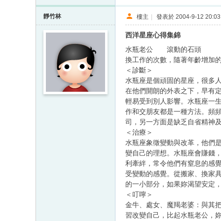
靜竹林
樓主
|
發表於 2004-9-12 20:03
西洋星座心得集錦
水瓶老公 滾動的石頭
換工作的次數，隨著年齡增加的
＜診斷＞
水瓶座是個頑固的星座，很多
在他們開朗的外表之下，早有
輕易受到別人影響。水瓶座一
作和交朋友都是一種方法。頻
司，另一方面是缺乏自省精神
＜治療＞
水瓶座象徵變動與改革，他們
變自己的理想。水瓶座會賺錢
利牽絆，常令他們有窒息的感
受變動的感覺。從搬家、換家
的一小部分，如果妳渴望安定
＜叮嚀＞
金牛、處女、魔羯老婆：與其
習改變自己，比起水瓶老公，