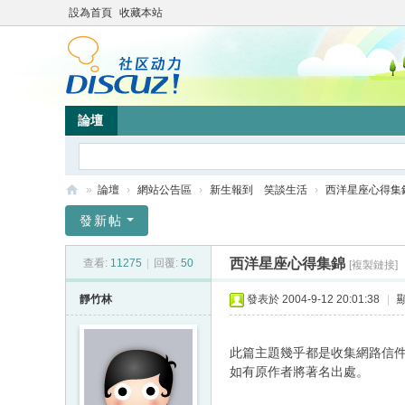
設為首頁
收藏本站
論壇
»
論壇
›
網站公告區
›
新生報到 笑談生活
›
西洋星座心得集
靜
發新帖
竹
西洋星座心得集錦
查看:
11275
|
回覆:
50
[複製鏈接]
林
心
靜竹林
發表於 2004-9-12 20:01:38
|
靈
網
此篇主題幾乎都是收集網路信
如有原作者將著名出處。
站