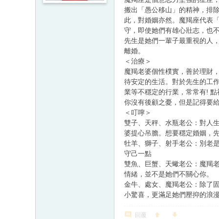
搬出「愚公移山」的精神，排
此，對婚姻亦然。魔羯座代表
守，即使她們有雄心壯志，也
先生是她們一輩子最重視的人
離婚。
＜治療＞
魔羯老婆個性樸實，善於理財
待安定的生活。對於先生的工
業等不穩定的行業，常常有! 
你沒有後顧之憂，但是記得要
＜叮嚀＞
雙子、天秤、水瓶老公：對人
婆提心吊膽。想要穩定婚姻，
牡羊、獅子、射手老公：別老
守己一點
雙魚、巨蟹、天蠍老公：魔羯
情緒，並不是她們不關心你。
金牛、處女、魔羯老公：除了
小驚喜，更滿足她們壓抑的浪
回覆