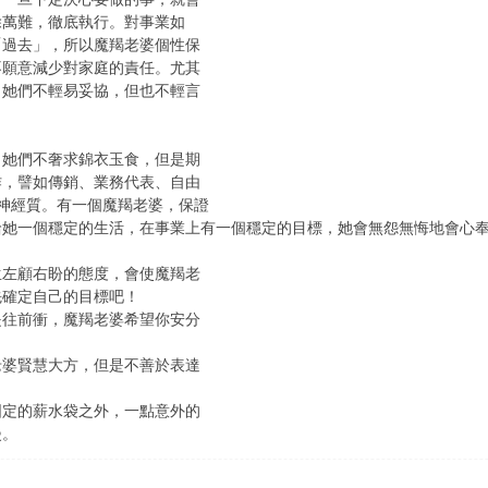
除萬難，徹底執行。對事業如
「過去」，所以魔羯老婆個性保
不願意減少對家庭的責任。尤其
，她們不輕易妥協，但也不輕言
，她們不奢求錦衣玉食，但是期
作，譬如傳銷、業務代表、自由
點神經質。有一個魔羯老婆，保證
給她一個穩定的生活，在事業上有一個穩定的目標，她會無怨無悔地會心
生左顧右盼的態度，會使魔羯老
先確定自己的目標吧！
是往前衝，魔羯老婆希望你安分
老婆賢慧大方，但是不善於表達
固定的薪水袋之外，一點意外的
漫。