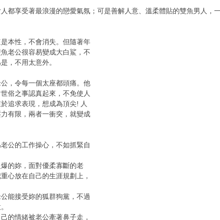
女人都享受著最浪漫的戀愛氣氛；可是善解人意、溫柔體貼的雙魚男人，
這是本性，不會消失。但隨著年
雙魚老公很容易變成大白鯊，不
為是，不用太意外。
老公，令每一個太座都頭痛。他
對世俗之事認真起來，不免使人
於追求表現，想成為頂尖! 人
壓力有限，兩者一衝突，就變成
為老公的工作操心，不如抓緊自
火爆的妳，面對優柔寡斷的老
把重心放在自己的生涯規劃上，
老公能接受妳的狐群狗黨，不過
意。
自己的情緒被老公牽著鼻子走，