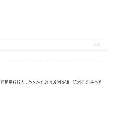
舉報
不輕易臣服於人，對先生也常常冷嘲熱諷，讓老公充滿挫折