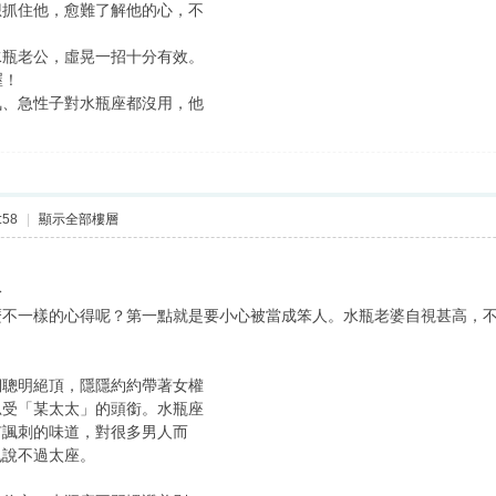
想抓住他，愈難了解他的心，不
水瓶老公，虛晃一招十分有效。
喔！
氣、急性子對水瓶座都沒用，他
:58
|
顯示全部樓層
身
麼不一樣的心得呢？第一點就是要小心被當成笨人。水瓶老婆自視甚高，
們聰明絕頂，隱隱約約帶著女權
忍受「某太太」的頭銜。水瓶座
有諷刺的味道，對很多男人而
也說不過太座。