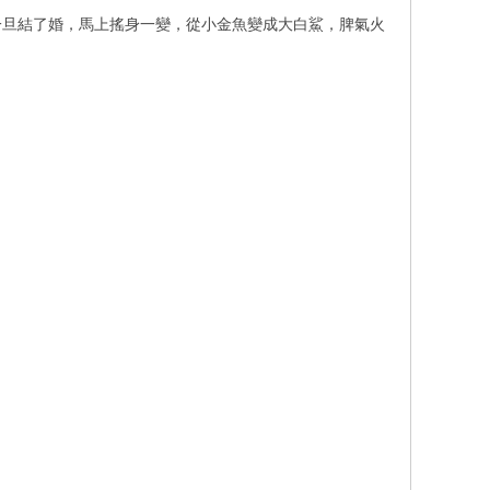
一旦結了婚，馬上搖身一變，從小金魚變成大白鯊，脾氣火