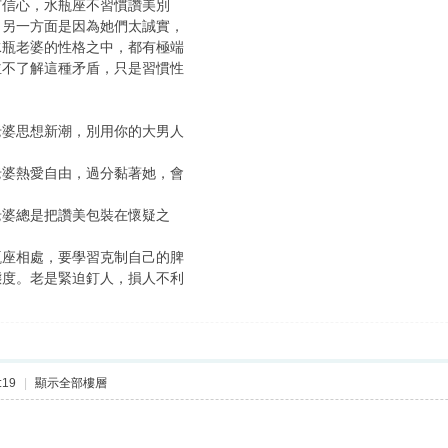
有信心，水瓶座不習慣讚美別
，另一方面是因為她們太誠實，
水瓶老婆的性格之中，都有極端
並不了解這種矛盾，只是習慣性
老婆思想新潮，別用你的大男人
老婆熱愛自由，過分黏著她，會
老婆總是把讚美包裝在懷疑之
。
瓶座相處，要學習克制自己的脾
態度。老是緊迫釘人，損人不利
:19
|
顯示全部樓層