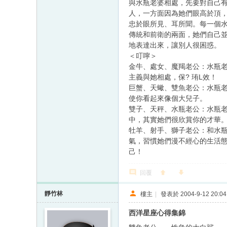
與水瓶老婆相處，先要對自己
人，一方面因為她們眼高於頂
忠於眼所見、耳所聞。每一個
傳統和前衛的兩面，她們自己
地表達出來，讓別人很困惑。
＜叮嚀＞
金牛、處女、魔羯老公：水瓶
主義與她相處，保? 珛L效！
巨蟹、天蠍、雙魚老公：水瓶
使你看起來像個大兒子。
雙子、天秤、水瓶老公：水瓶
中，其實她們很欣賞你的才華
牡羊、射手、獅子老公：和水
氣，習慣她們漫不經心的生活
己！
回覆
靜竹林
樓主
|
發表於 2004-9-12 20:04
西洋星座心得集錦