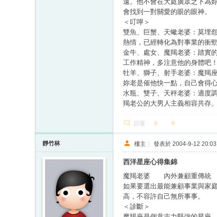
遠。他不會在大庭廣眾之下為
會找到一對關愛的眼的眼神。
＜叮嚀＞
雙魚、巨蟹、天蠍老婆：莫埋
熱情，已經轉化為對事業的衝
金牛、處女、魔羯老婆：踏實的
工作精神，多注意他的身體吧
牡羊、獅子、射手老婆：魔羯
妳老是催他快一點，自己會得
水瓶、雙子、天秤老婆：適度
羯老公的大男人主義相容共存
回覆
靜竹林
樓主
|
發表於 2004-9-12 20:03
西洋星座心得集錦
魔羯老婆 內外兼顧重傳統
如果要選出最能兼顧事業與家
高，不容許自己無所事事。
＜診斷＞
魔羯座是個意志力堅強的星座