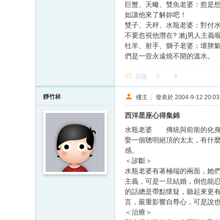
巨蟹、天蠍、雙魚老婆：愈是
如讓他來了解妳吧！
雙子、天秤、水瓶老婆：對付
不要忽視他潛在? 漱j男人主義
牡羊、射手、獅子老婆：壞脾
們是一壼永遠燒不開的溫水。
回覆
靜竹林
樓主
|
發表於 2004-9-12 20:03
西洋星座心得集錦
水瓶老婆 傳統與前衛的化
娶一個聰明絕頂的太太，有什
感。
＜診斷＞
水瓶老婆有著極端的兩面，她
主義，可是一旦結婚，倒也能
的話總是帶點懷疑，聽起來更
言，嚴重影響自尊心，可是說
＜治療＞