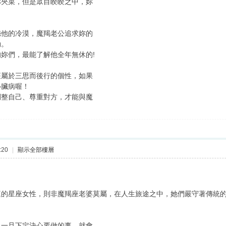
妳夾菜，但是眾目睽睽之中，妳
怨他的冷漠，魔羯老公追求妳的
勁。
妳們，最能了解他全年無休的!
！
座屬於三思而後行的個性，如果
心臟病喔！
調整自己、尊重對方，才能與魔
。
:20
|
顯示全部樓層
庭的星座女性，則非魔羯座老婆莫屬，在人生旅途之中，她們嚴守著傳統
，一旦下定決心要做的事，就會