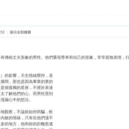
:53
|
顯示全部樓層
具有傳統丈夫形象的男性。他們重視尊卑和自己的形象，常常面無表情，
星）的影響，天生情緒壓抑，喜
遊廣闊，那也是因為事業的業的
座是個孤獨的星座，不擅於表達
不太了解他們的心。而男性受到
外洩漏心中的想法。
心地觀察，不論妳如何哄騙，軟
座內斂的情緒，只有在他們漫不
人多的地方，他和妳的距離愈遙