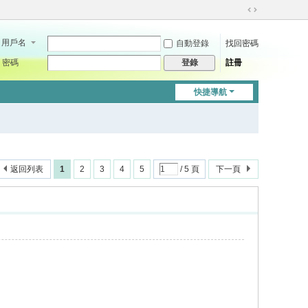
切
換
用戶名
自動登錄
找回密碼
到
寬
密碼
註冊
登錄
版
快捷導航
返回列表
1
2
3
4
5
/ 5 頁
下一頁