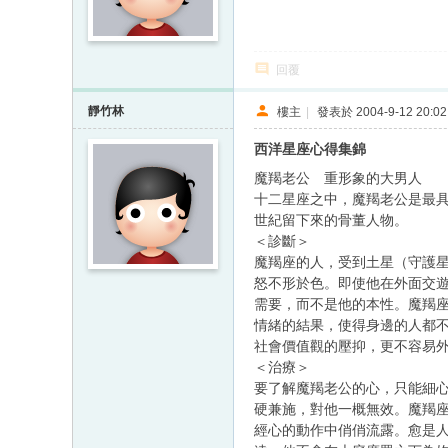
回覆
靜竹林
樓主
|
發表於 2004-9-12 20:02
西洋星座心得集錦
魔羯老公 重形象的大男人
十二星座之中，魔羯老公是最
世紀留下來的骨董人物。
＜診斷＞
魔羯座的人，受到土星（守護
怒不形於色。即使他在外面交
需要，而不是他的本性。魔羯
情緒的結果，使得身邊的人都
社會價值觀的壓抑，更不容易
＜治療＞
要了解魔羯老公的心，只能細
硬兼施，對他一概無效。魔羯
經心的動作中俏俏流露。愈是