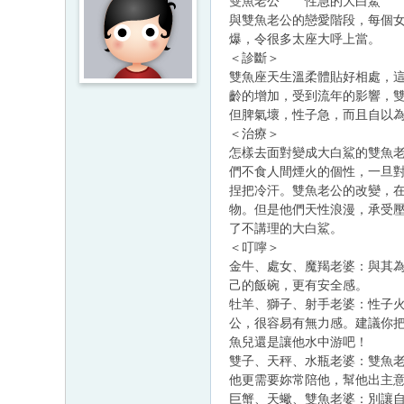
雙魚老公 性急的大白鯊
與雙魚老公的戀愛階段，每個
爆，令很多太座大呼上當。
＜診斷＞
雙魚座天生溫柔體貼好相處，
齡的增加，受到流年的影響，
但脾氣壞，性子急，而且自以
＜治療＞
怎樣去面對變成大白鯊的雙魚
們不食人間煙火的個性，一旦
捏把冷汗。雙魚老公的改變，在
物。但是他們天性浪漫，承受
了不講理的大白鯊。
＜叮嚀＞
金牛、處女、魔羯老婆：與其
己的飯碗，更有安全感。
牡羊、獅子、射手老婆：性子
公，很容易有無力感。建議你
魚兒還是讓他水中游吧！
雙子、天秤、水瓶老婆：雙魚
他更需要妳常陪他，幫他出主
巨蟹、天蠍、雙魚老婆：別讓