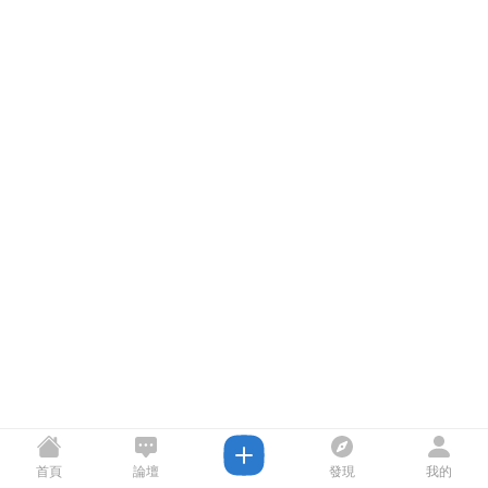
首頁
論壇
發現
我的