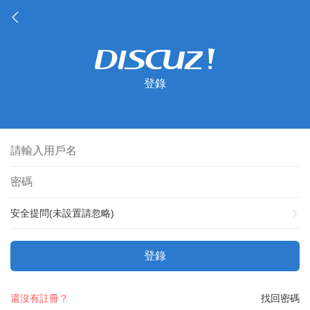
登錄
安全提問(未設置請忽略)
登錄
還沒有註冊？
找回密碼