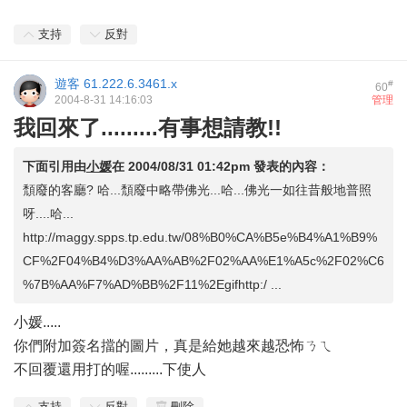
支持
反對
遊客
61.222.6.3461.x
#
60
2004-8-31 14:16:03
管理
我回來了.........有事想請教!!
下面引用由
小媛
在
2004/08/31 01:42pm
發表的內容：
頹廢的客廳? 哈...頹廢中略帶佛光...哈...佛光一如往昔般地普照
呀....哈...
http://maggy.spps.tp.edu.tw/08%B0%CA%B5e%B4%A1%B9%
CF%2F04%B4%D3%AA%AB%2F02%AA%E1%A5c%2F02%C6
%7B%AA%F7%AD%BB%2F11%2Egifhttp:/ ...
小媛.....
你們附加簽名擋的圖片，真是給她越來越恐怖ㄋㄟ
不回覆還用打的喔.........下使人
支持
反對
刪除