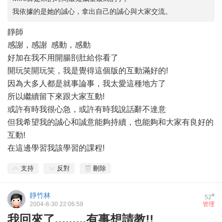
我依據的是她的誠心，拿出自己的誠心與大家交流。
靜師
感謝，感謝
感動，感動
好加在我不用開腸剖肚給你看了
開玩笑開玩笑，我是覺得這個版的互動滿好的!
因為大多人都是就事論事，我太愛這種地方了
所以繼續留下來跟大家互動!
或許有時我很心急，或許有時我說話辭不達意
但我希望我的誠心和誠意能夠持續，也能夠和大家有良好的
互動!
在這邊學習我該學習的課程!
支持
反對
刪除
靜竹林
#
52
2004-8-30 22:06:59
管理
我回來了.........有事想請教!!