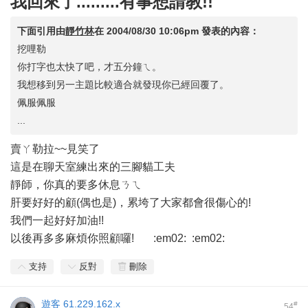
我回來了.........有事想請教!!
下面引用由
靜竹林
在
2004/08/30 10:06pm
發表的內容：
挖哩勒
你打字也太快了吧，才五分鐘ㄟ。
我想移到另一主題比較適合就發現你已經回覆了。
佩服佩服
...
賣ㄚ勒拉~~見笑了
這是在聊天室練出來的三腳貓工夫
靜師，你真的要多休息ㄋㄟ
肝要好好的顧(偶也是)，累垮了大家都會很傷心的!
我們一起好好加油!!
以後再多多麻煩你照顧囉!
:em02: :em02:
支持
反對
刪除
遊客
61.229.162.x
#
54