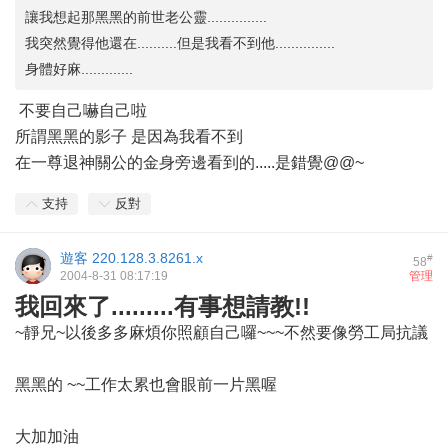
讓我想起那黑黑的前世老公靈...............
我突然覺得他還在..........但是我看不到他...............
身體好麻.............
不要自己嚇自己啦
所謂黑黑的影子 是因為我看不到
在一尊退神關公的金身旁邊看到的.....是錯覺@@~
支持
反對
遊客
220.128.3.8261.x
#
58
2004-8-31 08:17:19
管理
我回來了.........有事想請教!!
~靜兄~以後多多麻煩你照顧自己囉~~~不然要像勞工局抗議
黑黑的 ~~工作太累也會眼前一片黑喔
大加加油