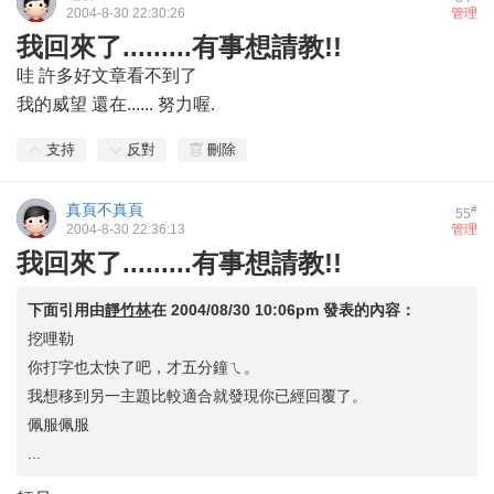
2004-8-30 22:30:26
管理
我回來了.........有事想請教!!
哇 許多好文章看不到了
我的威望 還在...... 努力喔.
支持
反對
刪除
真頁不真頁
#
55
2004-8-30 22:36:13
管理
我回來了.........有事想請教!!
下面引用由
靜竹林
在
2004/08/30 10:06pm
發表的內容：
挖哩勒
你打字也太快了吧，才五分鐘ㄟ。
我想移到另一主題比較適合就發現你已經回覆了。
佩服佩服
...