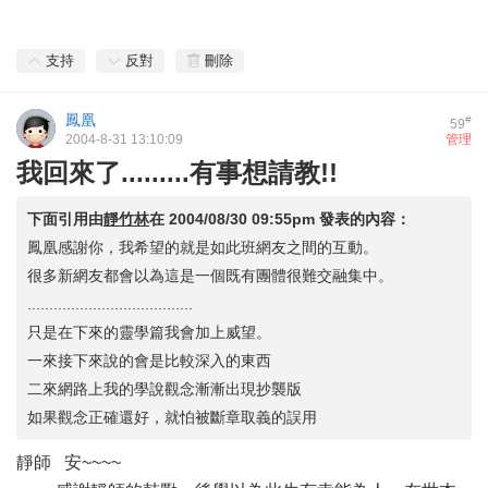
支持
反對
刪除
鳳凰
#
59
2004-8-31 13:10:09
管理
我回來了.........有事想請教!!
下面引用由
靜竹林
在
2004/08/30 09:55pm
發表的內容：
鳳凰感謝你，我希望的就是如此班網友之間的互動。
很多新網友都會以為這是一個既有團體很難交融集中。
......................................
只是在下來的靈學篇我會加上威望。
一來接下來說的會是比較深入的東西
二來網路上我的學說觀念漸漸出現抄襲版
如果觀念正確還好，就怕被斷章取義的誤用
靜師 安~~~~