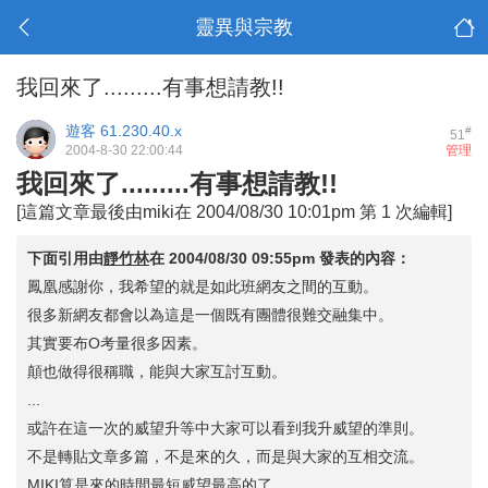
靈異與宗教
我回來了.........有事想請教!!
遊客
61.230.40.x
#
51
2004-8-30 22:00:44
管理
我回來了.........有事想請教!!
[這篇文章最後由miki在 2004/08/30 10:01pm 第 1 次編輯]
下面引用由
靜竹林
在
2004/08/30 09:55pm
發表的內容：
鳳凰感謝你，我希望的就是如此班網友之間的互動。
很多新網友都會以為這是一個既有團體很難交融集中。
其實要布O考量很多因素。
顛也做得很稱職，能與大家互討互動。
...
或許在這一次的威望升等中大家可以看到我升威望的準則。
不是轉貼文章多篇，不是來的久，而是與大家的互相交流。
MIKI算是來的時間最短威望最高的了。