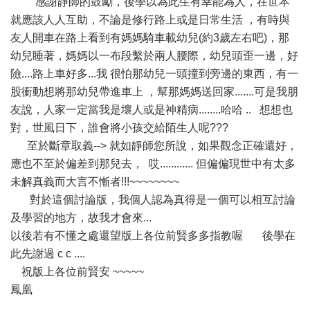
感謝靜師的鼓勵，後學以為此生有幸能為人，在世本
就應該人人互助，不論是修行路上或是日常生活 ，有時與
友人開車在路上看到有媽媽騎車載幼兒(約3歲左右吧)，那
幼兒睡著，媽媽以一布段繫於兩人腰際，幼兒頭歪一邊，好
險....路上車好多...我 很怕那幼兒一頭撞到旁邊的東西，有一
股衝動想將那幼兒帶進車上 ，幫那媽媽送回家.......可是我朋
友說，人家一定當我是壞人或是神精病........哈哈 .. 想想也
對，世風日下，誰會將小孩交給陌生人呢???
至於斷章取義--> 就如靜師您所說，如果觀念正確還好，
應也不至於偏差到那兒去， 哎............ 但偏偏現世中有太多
未解真義而大言不慚者!!!~~~~~~~~
對於這個討論版，我個人認為真得是一個可以相互討論
及學習的地方，故我才會來...
以後若有不懂之處還望版上各位前賢多多指教喔
後學在
此先謝過 c c ....
祝版上各位前賢安 ~~~~~
鳳凰