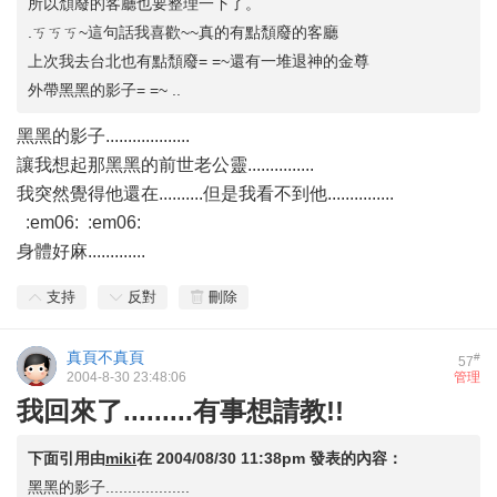
所以頹廢的客廳也要整理一下了。
.ㄎㄎㄎ~這句話我喜歡~~真的有點頹廢的客廳
上次我去台北也有點頹廢= =~還有一堆退神的金尊
外帶黑黑的影子= =~ ..
黑黑的影子...................
讓我想起那黑黑的前世老公靈...............
我突然覺得他還在..........但是我看不到他...............
:em06: :em06:
身體好麻.............
支持
反對
刪除
真頁不真頁
#
57
2004-8-30 23:48:06
管理
我回來了.........有事想請教!!
下面引用由
miki
在
2004/08/30 11:38pm
發表的內容：
黑黑的影子...................