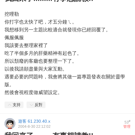
挖哩勒
你打字也太快了吧，才五分鐘ㄟ。
我想移到另一主題比較適合就發現你已經回覆了。
佩服佩服
我該要去整理家裡了
吃了半個多月的肝藥精神有起色了。
所以頹廢的客廳也要整理一下了。
以後我請顛盡量與大家互動。
遇要必要的問題時，我會將其做一篇專題發表在關於靈學
版。
然後會視程度做威望設定。
支持
反對
遊客
61.230.40.x
#
53
2004-8-30 22:12:02
管理