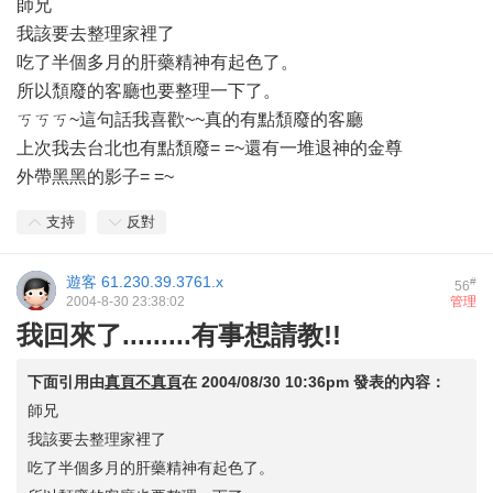
師兄
我該要去整理家裡了
吃了半個多月的肝藥精神有起色了。
所以頹廢的客廳也要整理一下了。
ㄎㄎㄎ~這句話我喜歡~~真的有點頹廢的客廳
上次我去台北也有點頹廢= =~還有一堆退神的金尊
外帶黑黑的影子= =~
支持
反對
遊客
61.230.39.3761.x
#
56
2004-8-30 23:38:02
管理
我回來了.........有事想請教!!
下面引用由
真頁不真頁
在
2004/08/30 10:36pm
發表的內容：
師兄
我該要去整理家裡了
吃了半個多月的肝藥精神有起色了。