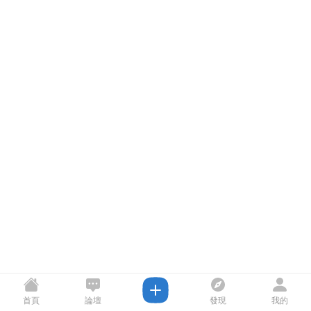
首頁
論壇
發現
我的