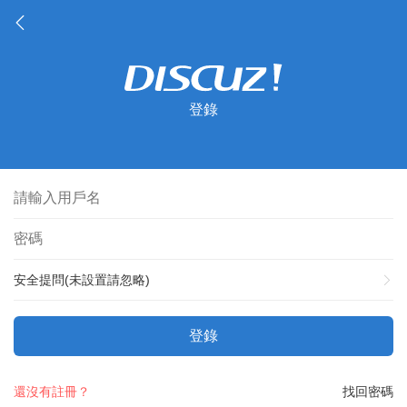
登錄
安全提問(未設置請忽略)
登錄
還沒有註冊？
找回密碼