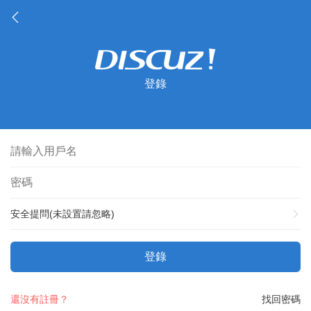
登錄
安全提問(未設置請忽略)
登錄
還沒有註冊？
找回密碼