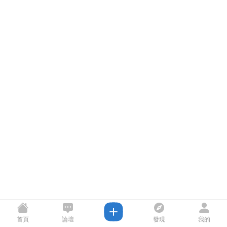
首頁
論壇
發現
我的