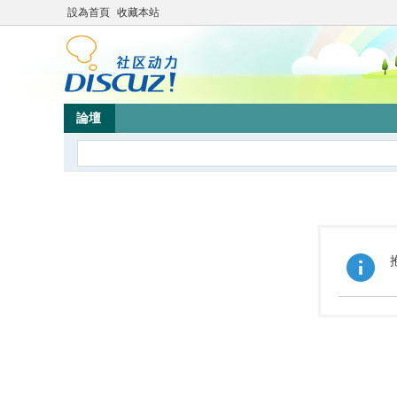
設為首頁
收藏本站
論壇