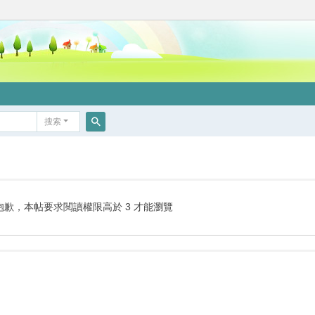
搜索
搜
索
抱歉，本帖要求閲讀權限高於 3 才能瀏覽