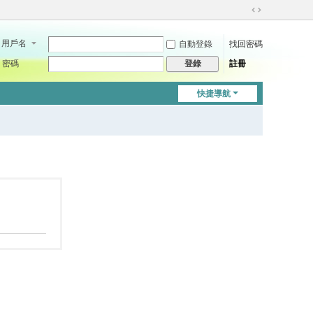
切
換
用戶名
自動登錄
找回密碼
到
寬
密碼
註冊
登錄
版
快捷導航