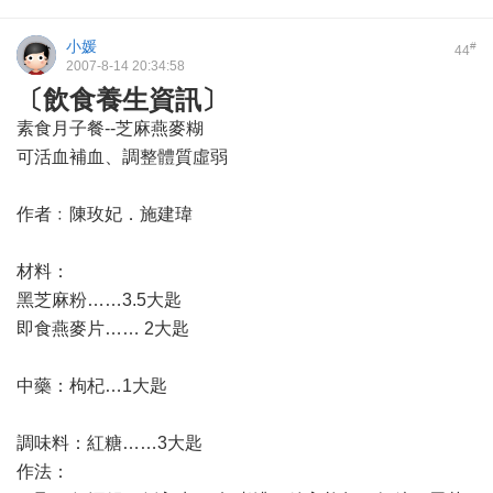
小媛
#
44
2007-8-14 20:34:58
〔飲食養生資訊〕
素食月子餐--芝麻燕麥糊
可活血補血、調整體質虛弱
作者﹕陳玫妃．施建瑋
材料：
黑芝麻粉……3.5大匙
即食燕麥片…… 2大匙
中藥：枸杞…1大匙
調味料：紅糖……3大匙
作法：