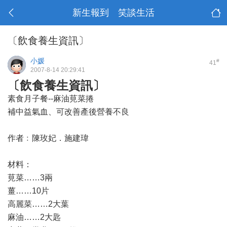
新生報到 笑談生活
〔飲食養生資訊〕
小媛
#
41
2007-8-14 20:29:41
〔飲食養生資訊〕
素食月子餐--麻油莧菜捲
補中益氣血、可改善產後營養不良
作者﹕陳玫妃．施建瑋
材料：
莧菜……3兩
薑……10片
高麗菜……2大葉
麻油……2大匙