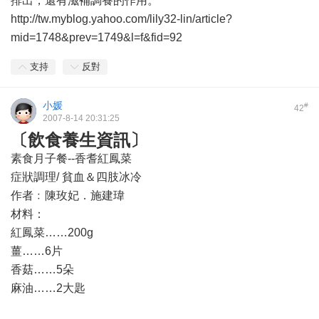
排出，還有滋補調養的作用。
http://tw.myblog.yahoo.com/lily32-lin/article?
mid=1748&prev=1749&l=f&fid=92
支持
反對
小媛
#
42
2007-8-14 20:31:25
〔飲食養生資訊〕
素食月子餐--香耆紅鳳菜
症狀調理/ 貧血＆四肢冰冷
作者﹕陳玫妃．施建瑋
材料：
紅鳳菜……200g
薑……6片
香菇……5朵
麻油……2大匙