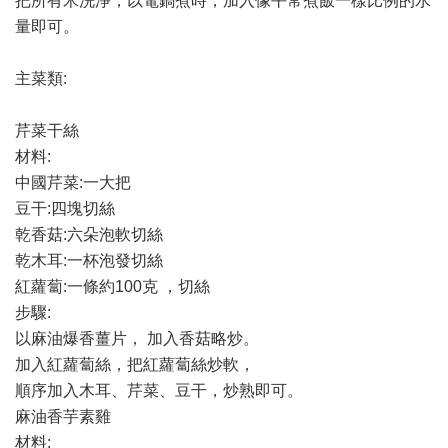
把所有米洗淨，以電鍋煮時，加入像平常煮飯一樣比例的水
量即可。
主菜類:
芹菜干絲
材料:
中國芹菜:一大把
豆干:四塊切絲
乾香菇:六朵泡軟切絲
乾木耳:一杯泡發切絲
紅蘿蔔:一條約100克 ，切絲
步驟:
以麻油爆香薑片， 加入香菇略炒。
加入紅蘿蔔絲，把紅蘿蔔絲炒軟，
順序加入木耳、芹菜、豆干，炒熟即可。
麻油香芋素雞
材料: