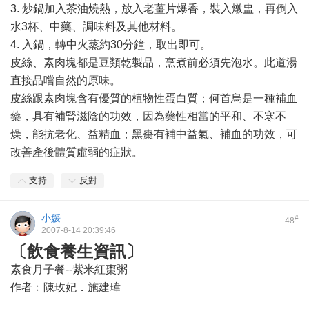
3. 炒鍋加入茶油燒熱，放入老薑片爆香，裝入燉盅，再倒入
水3杯、中藥、調味料及其他材料。
4. 入鍋，轉中火蒸約30分鐘，取出即可。
皮絲、素肉塊都是豆類乾製品，烹煮前必須先泡水。此道湯
直接品嚐自然的原味。
皮絲跟素肉塊含有優質的植物性蛋白質；何首烏是一種補血
藥，具有補腎滋陰的功效，因為藥性相當的平和、不寒不
燥，能抗老化、益精血；黑棗有補中益氣、補血的功效，可
改善產後體質虛弱的症狀。
支持
反對
小媛
#
48
2007-8-14 20:39:46
〔飲食養生資訊〕
素食月子餐--紫米紅棗粥
作者﹕陳玫妃．施建瑋