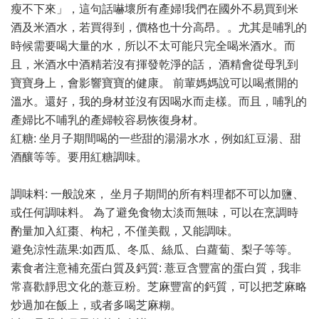
瘦不下來」，這句話嚇壞所有產婦!我們在國外不易買到米
酒及米酒水，若買得到，價格也十分高昂。。尤其是哺乳的
時候需要喝大量的水，所以不太可能只完全喝米酒水。而
且，米酒水中酒精若沒有揮發乾淨的話， 酒精會從母乳到
寶寶身上，會影響寶寶的健康。 前輩媽媽說可以喝煮開的
溫水。還好，我的身材並沒有因喝水而走樣。而且，哺乳的
產婦比不哺乳的產婦較容易恢復身材。
紅糖: 坐月子期間喝的一些甜的湯湯水水，例如紅豆湯、甜
酒釀等等。要用紅糖調味。
調味料: 一般說來， 坐月子期間的所有料理都不可以加鹽、
或任何調味料。 為了避免食物太淡而無味，可以在烹調時
酌量加入紅棗、枸杞，不僅美觀，又能調味。
避免涼性蔬果:如西瓜、冬瓜、絲瓜、白蘿蔔、梨子等等。
素食者注意補充蛋白質及鈣質: 薏豆含豐富的蛋白質，我非
常喜歡靜思文化的薏豆粉。芝麻豐富的鈣質，可以把芝麻略
炒過加在飯上，或者多喝芝麻糊。