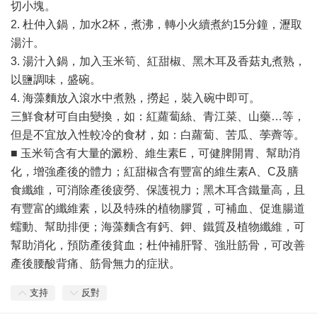
切小塊。
2. 杜仲入鍋，加水2杯，煮沸，轉小火續煮約15分鐘，瀝取
湯汁。
3. 湯汁入鍋，加入玉米筍、紅甜椒、黑木耳及香菇丸煮熟，
以鹽調味，盛碗。
4. 海藻麵放入滾水中煮熟，撈起，裝入碗中即可。
三鮮食材可自由變換，如：紅蘿蔔絲、青江菜、山藥…等，
但是不宜放入性較冷的食材，如：白蘿蔔、苦瓜、荸薺等。
■ 玉米筍含有大量的澱粉、維生素E，可健脾開胃、幫助消
化，增強產後的體力；紅甜椒含有豐富的維生素A、C及膳
食纖維，可消除產後疲勞、保護視力；黑木耳含鐵量高，且
有豐富的纖維素，以及特殊的植物膠質，可補血、促進腸道
蠕動、幫助排便；海藻麵含有鈣、鉀、鐵質及植物纖維，可
幫助消化，預防產後貧血；杜仲補肝腎、強壯筋骨，可改善
產後腰酸背痛、筋骨無力的症狀。
支持
反對