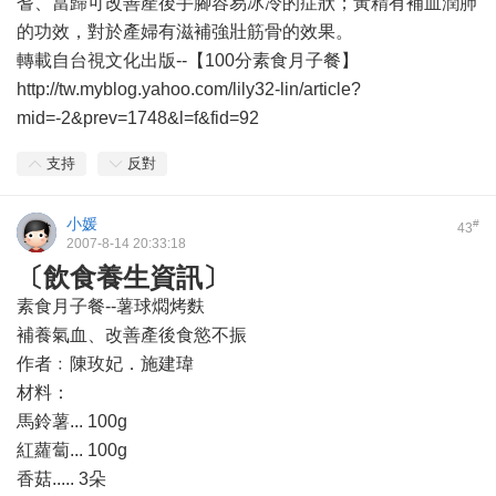
耆、當歸可改善產後手腳容易冰冷的症狀；黃精有補血潤肺
的功效，對於產婦有滋補強壯筋骨的效果。
轉載自台視文化出版--【100分素食月子餐】
http://tw.myblog.yahoo.com/lily32-lin/article?
mid=-2&prev=1748&l=f&fid=92
支持
反對
小媛
#
43
2007-8-14 20:33:18
〔飲食養生資訊〕
素食月子餐--薯球燜烤麩
補養氣血、改善產後食慾不振
作者﹕陳玫妃．施建瑋
材料：
馬鈴薯... 100g
紅蘿蔔... 100g
香菇..... 3朵