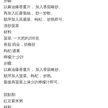
步驟:
以麻油爆香薑片， 加入香菇略炒。
再加入紅蘿蔔絲， 炒一炒軟。
順序加入高麗菜、枸杞， 炒熟即可。
清炒菠菜
材料:
菠菜: 一大把約200克
香菇:四朵，切條狀
枸杞:適量
檸檬汁:少許
步驟:
以麻油爆香薑片， 加入香菇略炒。
順序加入菠菜、枸杞， 炒熟。
最後再菠菜上淋少許檸檬汁即可。
甜點類:
紅豆紫米粥
材料: