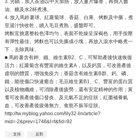
3. 另鍋，加入茶油以中火加熱，放入薑片爆香，再倒入醬
油、糖及水2杯煮沸。
4. 放入馬鈴薯球、紅蘿蔔球、香菇、白果、烤麩及中藥，煮
至湯汁快收乾，續入毛豆煮熟，盛盤即可。
烤麩宜挑選整粒色澤均勻，表面不乾燥呈深褐色，用手按壓
有彈性最佳。烤麩也可以先撕成小塊，再放入滾水中略煮一
下，去除異味。
■ 馬鈴薯含有鉀、鐵、維生素B2、C，可幫助產後快速恢復
活力；紅蘿蔔含有豐富的維生素A，以及鈣質，可改善產後
虛弱的體質，增強免疫力；香菇含有維生素B群、鈣、磷、
鐵，能使傷口快速癒合；毛豆維生素B1、C、豐富的蛋白質
以及植物纖維，可消除產後疲勞，還有安定精神的作用；黃
耆可改善產後傷口發炎、及元氣不足的症狀；紅棗補養氣
血，可改善產後疲倦無力、食慾不振等症狀。
http://tw.myblog.yahoo.com/lily32-lin/article?
mid=-2&prev=1748&l=f&fid=92
支持
反對