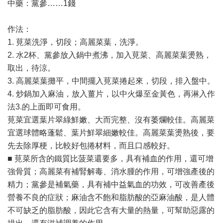
中藥：黨參……1錢
作法：
1. 莧菜洗淨，切段；高麗菜葉，洗淨。
2. 水2杯、黨參放入鍋中煮沸，加入莧菜、高麗菜葉燙熟，
取出，待涼。
3. 高麗菜葉攤平，中間擺入莧菜捲起來，切段，排入盤中。
4. 炒鍋加入麻油，放入薑片，以中火爆至金黃色，再淋入作
法3.的上面即可食用。
莧菜宜選葉片翠綠鮮嫩、大而完整、沒有萎爛較佳。高麗菜
宜選球體略蓬鬆、葉片鮮翠細嫩較佳。高麗菜葉燙熟後，要
先去除厚梗，比較好包捲材料，而且口感較好。
■ 莧菜所含的鐵質比菠菜還要多，具有補血的作用，還可增
強骨質；高麗菜有補腎解毒、消水腫的作用，可增強產後的
精力；黨參是補氣藥，具有補中益氣血的功效，可改善產後
營養不良的症狀；麻油含不飽和脂肪酸的亞麻油酸，是人體
不可缺乏的脂肪酸，因此它含有大量的熱量，可幫助惡露的