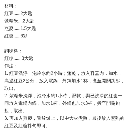
材料：
紅豆......2大匙
紫糯米....2大匙
燕麥......1.5大匙
紅棗......6顆
調味料：
紅糖.......3大匙
作法：
1. 紅豆洗淨，泡冷水約2小時；瀝乾，放入容器內，加水，
高過紅豆2公分，放入電鍋，外鍋加水1杯，煮至開關跳起，
取出。
2. 紫糯米洗淨，泡冷水約1小時，瀝乾，與已洗淨的紅棗一
同放入電鍋內鍋，加水1杯，外鍋也加水3杯，煮至開關跳
起，取出。
3. 再加入燕麥，置於爐上，以中大火煮熟，最後放入煮熟的
紅豆及紅糖拌勻即可。