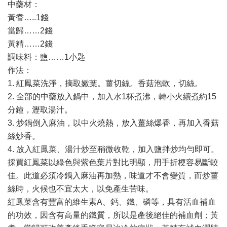
中藥材：
黃耆…..1錢
當歸……2錢
黃精……2錢
調味料：鹽……1小匙
作法：
1. 紅鳳菜洗淨，摘取嫩葉。薑切絲。香菇泡軟，切絲。
2. 全部的中藥放入鍋中，加入水1杯煮沸，轉小火續煮約15
分鐘，瀝取湯汁。
3. 炒鍋倒入麻油，以中火燒熱，放入薑絲爆香，再加入香菇
絲炒香。
4. 放入紅鳳菜、湯汁炒至稍微收乾，加入鹽拌炒均勻即可。
採買紅鳳菜以綠色與紫色葉片對比明顯，用手折梗容易斷較
佳。此道必須冷鍋入麻油再加熱，味道才不會變質，而炒薑
絲時，火候也不宜太大，以免產生苦味。
紅鳳菜含有豐富的維生素A、鈣、鐵、磷等，具有活血補血
的功效，因含有高量的鐵質，所以是產後絕佳的補血劑；黃