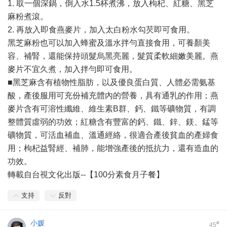
1. 取一個深鍋，倒入水1.5杯煮沸，放入枸杞、紅糖、黑芝
麻粉煮滾。
2. 再放入即食燕麥片，加入太白粉水勾芡即可食用。
黑芝麻粉也可以加入蜂蜜及溫水拌勻直接食用，可養顏美
容、補腎，還能保持頭髮烏黑亮麗，髮質柔軟細嫩美麗。燕
麥片不宜久煮，加入拌勻即可食用。
■黑芝麻含有植物性脂肪，以及優良蛋白質、人體必需氨基
酸，產後服用可充份補充體內的營養，具有通乳的作用；燕
麥片含有可溶性纖維、維生素B群、鈣、鐵等礦物質，有調
整體質虛弱的功效；紅糖含有豐富的鈣、鐵、鋅、鎂、錳等
礦物質，可活血補血、溫通經絡，很適合產後貧血的產婦食
用；枸杞益腎經、補肺，能增強產後的抵抗力，還有造血的
功效。
轉載自台視文化出版--【100分素食月子餐】
支持
反對
小媛
#
45