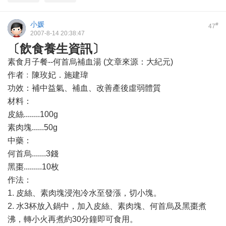
小媛
#
47
2007-8-14 20:38:47
〔飲食養生資訊〕
素食月子餐--何首烏補血湯 (文章來源：大紀元)
作者﹕陳玫妃．施建瑋
功效：補中益氣、補血、改善產後虛弱體質
材料：
皮絲........100g
素肉塊......50g
中藥：
何首烏.......3錢
黑棗.........10枚
作法：
1. 皮絲、素肉塊浸泡冷水至發漲，切小塊。
2. 水3杯放入鍋中，加入皮絲、素肉塊、何首烏及黑棗煮
沸，轉小火再煮約30分鐘即可食用。