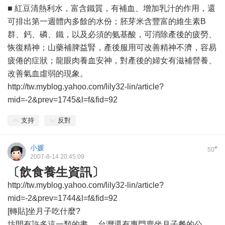
■ 紅豆清熱利水，富含鐵質，有補血、增加乳汁的作用，還
可排出第一週體內多餘的水份；胚芽米含豐富的維生素B
群、鈣、磷、鐵，以及必須的氨基酸，可消除產後的疲勞、
恢復精神；山藥補脾益腎，產後服用可改善精神不濟，容易
疲倦的症狀；龍眼肉養血安神，對產後的婦女有滋補營養、
改善氣血虛弱的現象。
http://tw.myblog.yahoo.com/lily32-lin/article?
mid=-2&prev=1745&l=f&fid=92
支持
反對
小媛
#
50
2007-8-14 20:45:09
〔飲食養生資訊〕
http://tw.myblog.yahoo.com/lily32-lin/article?
mid=-2&prev=1744&l=f&fid=92
[轉貼]坐月子吃什麼?
坊間有許多這一類的書。 台灣還有專門賣坐月子餐的公