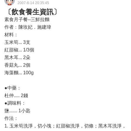
2007-8-14 20:35:45
〔飲食養生資訊〕
素食月子餐--三鮮拉麵
作者﹕陳玫妃．施建瑋
材料：
玉米筍... 3支
紅甜椒... 1/3個
黑木耳... 2朵
香菇丸... 2個
海藻麵... 100g
●中藥：
杜仲..... 2錢
●調味料：
鹽....... 1小匙
作法：
1. 玉米筍洗淨，切小塊；紅甜椒洗淨，切條；黑木耳洗淨，