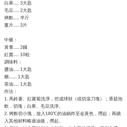
白果..... 3大匙
毛豆..... 2大匙
烤麩..... 半斤
薑片..... 3片
中藥：
黃耆..... 2錢
紅棗..... 10粒
調味料：
醬油..... 1大匙
糖....... 1大匙
茶油..... 1大匙
作法：
1. 馬鈴薯、紅蘿蔔洗淨，挖成球狀（或切滾刀塊）；香菇泡
軟，切塊；白果、毛豆洗淨。
2. 烤麩切小塊，放入180℃的油鍋炸至金黃色，撈起；再續
入其他材料略過油後，撈起。