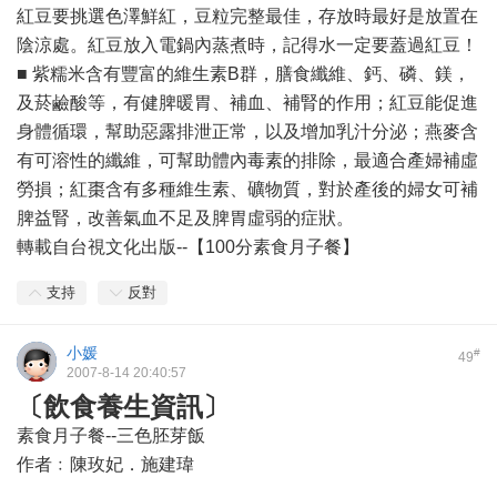
紅豆要挑選色澤鮮紅，豆粒完整最佳，存放時最好是放置在
陰涼處。紅豆放入電鍋內蒸煮時，記得水一定要蓋過紅豆！
■ 紫糯米含有豐富的維生素B群，膳食纖維、鈣、磷、鎂，
及菸鹼酸等，有健脾暖胃、補血、補腎的作用；紅豆能促進
身體循環，幫助惡露排泄正常，以及增加乳汁分泌；燕麥含
有可溶性的纖維，可幫助體內毒素的排除，最適合產婦補虛
勞損；紅棗含有多種維生素、礦物質，對於產後的婦女可補
脾益腎，改善氣血不足及脾胃虛弱的症狀。
轉載自台視文化出版--【100分素食月子餐】
支持
反對
小媛
#
49
2007-8-14 20:40:57
〔飲食養生資訊〕
素食月子餐--三色胚芽飯
作者﹕陳玫妃．施建瑋