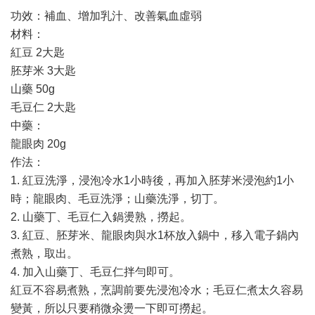
功效：補血、增加乳汁、改善氣血虛弱
材料：
紅豆 2大匙
胚芽米 3大匙
山藥 50g
毛豆仁 2大匙
中藥：
龍眼肉 20g
作法：
1. 紅豆洗淨，浸泡冷水1小時後，再加入胚芽米浸泡約1小
時；龍眼肉、毛豆洗淨；山藥洗淨，切丁。
2. 山藥丁、毛豆仁入鍋燙熟，撈起。
3. 紅豆、胚芽米、龍眼肉與水1杯放入鍋中，移入電子鍋內
煮熟，取出。
4. 加入山藥丁、毛豆仁拌勻即可。
紅豆不容易煮熟，烹調前要先浸泡冷水；毛豆仁煮太久容易
變黃，所以只要稍微汆燙一下即可撈起。