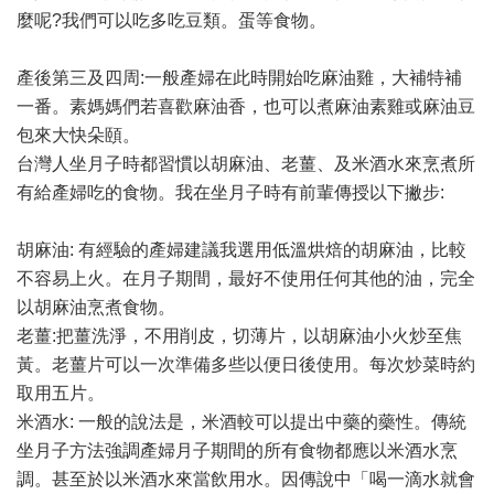
麼呢?我們可以吃多吃豆類。蛋等食物。
產後第三及四周:一般產婦在此時開始吃麻油雞，大補特補
一番。素媽媽們若喜歡麻油香，也可以煮麻油素雞或麻油豆
包來大快朵頤。
台灣人坐月子時都習慣以胡麻油、老薑、及米酒水來烹煮所
有給產婦吃的食物。我在坐月子時有前輩傳授以下撇步:
胡麻油: 有經驗的產婦建議我選用低溫烘焙的胡麻油，比較
不容易上火。在月子期間，最好不使用任何其他的油，完全
以胡麻油烹煮食物。
老薑:把薑洗淨，不用削皮，切薄片，以胡麻油小火炒至焦
黃。老薑片可以一次準備多些以便日後使用。每次炒菜時約
取用五片。
米酒水: 一般的說法是，米酒較可以提出中藥的藥性。傳統
坐月子方法強調產婦月子期間的所有食物都應以米酒水烹
調。甚至於以米酒水來當飲用水。因傳說中「喝一滴水就會