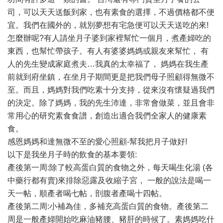
司，可以天天送飯到家，也有素食的選擇，不過價格都不便
宜。我們在國外的，就別夢想有宅急便可以天天送吃的來!
怎麼辦呢?有人請坐月子婆到家裡幫忙一個月，煮產婦吃的
東西，也幫忙帶孩子。有人有婆婆媽媽或親友來幫忙， 有
人的先生變成家庭煮夫…我真的太幸福了， 媽媽在我生產
前就到府坐鎮，在坐月子期間更是把我們母子照顧得無微不
至。而且，媽媽對我們吃素十分支持，從來沒有懷疑過我們
的決定。除了媽媽，我的先生沛達，非常會做菜，並且會非
常用心的研究素食食譜，創造出適合我們全家人的健康素
食。
感恩媽媽和達無微不至的愛心照顧-幫我把月子做好!
以下是我坐月子時的飲食的基本要領:
產後第一周:除了較高蛋白質的食物之外，每天喝生化湯 (各
中藥行都有賣)來排除惡露及收縮子宮， 一般的說法是喝一
天一帖，順產者喝七帖，剖腹者產喝十四帖。
產後第二周:小補為佳，多補充高蛋白質的食物。產後第二
周是一般產婦開始吃麻油豬腰、豬肝的時候了。素媽媽吃什