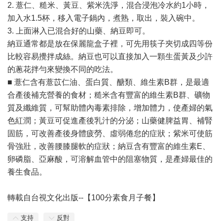
2. 薏仁、糙米、黃豆、紫米洗淨，混合浸泡冷水約1小時，
加入水1.5杯，移入電子鍋內，煮熟，取出，裝入碗中。
3. 上面淋入已混合好的山藥、納豆即可。
納豆通常都是放在保麗龍盒子裡，可先用筷子夾切成四等份
比較容易攪拌成絲。納豆也可以直接加入一顆生蛋黃及少許
的蔥花拌勻來變換不同的吃法。
■ 薏仁含有薏苡仁油、蛋白質、醣類、維生素B群，是最適
合產後補充營養的食材；糙米含有豐富的維生素B群、礦物
質及纖維質，可幫助體內毒素排除，增加體力，使產婦的氣
色紅潤；黃豆可促進產後乳汁的分泌；山藥健脾益胃、補腎
固筋，可改善產後身體疲勞、虛弱倦怠的症狀；紫米可使筋
骨強壯，改善腰膝腿軟的症狀；納豆含有豐富的維生素E、
卵磷脂、亞麻酸，可溶解血管中的阻塞物質，是產婦最佳的
養生食品。
轉載自台視文化出版--【100分素食月子餐】
支持
反對