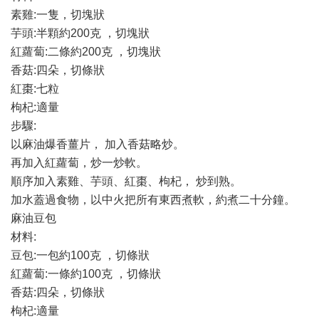
素雞:一隻，切塊狀
芋頭:半顆約200克 ，切塊狀
紅蘿蔔:二條約200克 ，切塊狀
香菇:四朵，切條狀
紅棗:七粒
枸杞:適量
步驟:
以麻油爆香薑片， 加入香菇略炒。
再加入紅蘿蔔，炒一炒軟。
順序加入素雞、芋頭、紅棗、枸杞， 炒到熟。
加水蓋過食物，以中火把所有東西煮軟，約煮二十分鐘。
麻油豆包
材料:
豆包:一包約100克 ，切條狀
紅蘿蔔:一條約100克 ，切條狀
香菇:四朵，切條狀
枸杞:適量