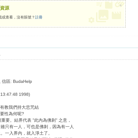
×
資源
載或查看，沒有賬號？
註冊
1
 信區: BudaHelp
3:47:48 1998)
父有教我們持大悲咒結
要性為何呢?
要。結界代表 "此內為佛剎" 之意，
，雖只有一人，可也是佛剎，因為有一人
土。一入界內，就入淨土了。