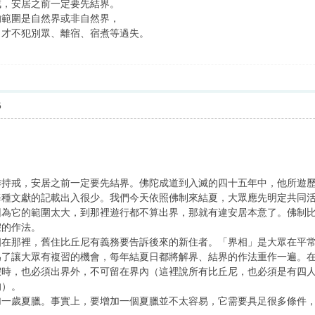
戒，安居之前一定要先結界。
的範圍是自然界或非自然界，
，才不犯別眾、離宿、宿煮等過失。
5
戒，安居之前一定要先結界。佛陀成道到入滅的四十五年中，他所遊歷
每種文獻的記載出入很少。我們今天依照佛制來結夏，大眾應先明定共同
因為它的範圍太大，到那裡遊行都不算出界，那就有違安居本意了。佛制
假的作法。
那裡，舊住比丘尼有義務要告訴後來的新住者。「界相」是大眾在平常
為了讓大眾有複習的機會，每年結夏日都將解界、結界的作法重作一遍。
假時，也必須出界外，不可留在界內（這裡說所有比丘尼，也必須是有四
的）。
歲夏臘。事實上，要增加一個夏臘並不太容易，它需要具足很多條件，