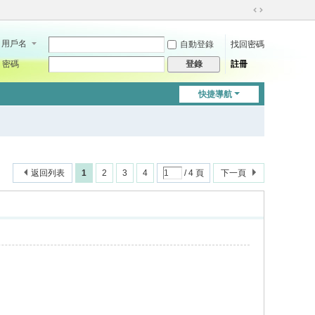
切
換
用戶名
自動登錄
找回密碼
到
寬
密碼
註冊
登錄
版
快捷導航
返回列表
1
2
3
4
/ 4 頁
下一頁