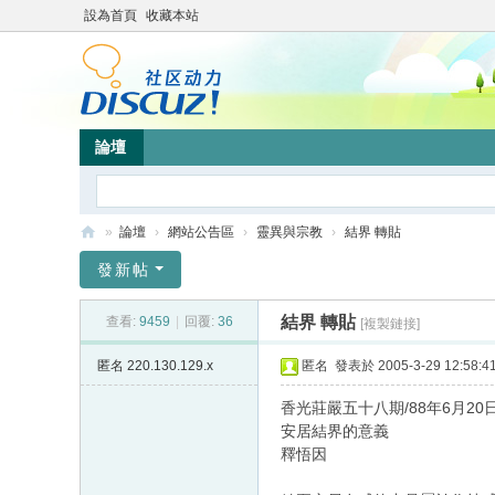
設為首頁
收藏本站
論壇
»
論壇
›
網站公告區
›
靈異與宗教
›
結界 轉貼
靜
發新帖
竹
結界 轉貼
查看:
9459
|
回覆:
36
[複製鏈接]
林
心
匿名
220.130.129.x
匿名
發表於 2005-3-29 12:58:4
靈
香光莊嚴五十八期/88年6月20
網
安居結界的意義
釋悟因
站