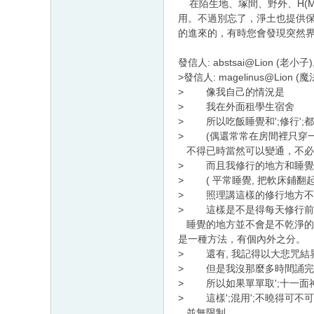
在陌生地、塚間、野外、H(M)ot
用。不過別忘了，淨土也提供
的進來的，有時您會發現突然界內
發信人: abstsai@Lion (老小子),
>發信人: magelinus@Lion (魔法師.
> 像我自己的情況是
> 我在外面租學生宿舍
> 所以吃飯睡覺和';修行';
> (偶還常常在房間裡只穿一
不得已時當然可以變通，不必
> 而且我修行的地方和睡覺
> ( 平常睡覺, 把軟床鋪翻
> 照理講這樣的修行地方不算是
> 這樣是不是得每天修行前先
睡覺的地方並不會是不乾淨的地
是一種方法，有個內外之分。
> 還有, 我記得以大悲咒結
> 但是我沒那麼多時間誦完
> 所以如果單單取';十一面
> 這樣';混用';不曉得可不
並無限制。