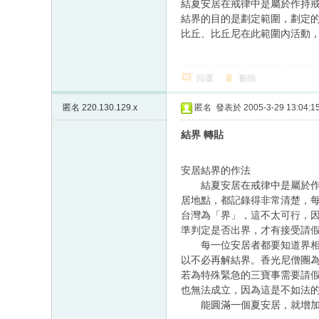
結夏安居在戒律中是屬於作持
結界的目的是劃定範圍，劃定
比丘、比丘尼在此範圍內活動
回覆
刪除
匿名
220.130.129.x
匿名
發表於 2005-3-29 13:04:1
結界 轉貼
安居結界的作法
結夏安居在戒律中是屬於作持
居地點，都記錄得非常清楚，
台灣為「界」，這不太可行，
準判定是否出界，才有接受請
每一位安居者都要知道界相在
以不必再解結界。香光尼僧團
若為特殊緊急的三寶事需要請
也無法成立，因為這是不如法
能圓滿一個夏安居，就增加一