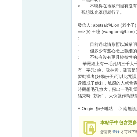
> 不曉得在地藏門裡有沒有';
觀想珠光罩頂就行了。
發信人: abstsai@Lion (老小子),
==> 於 王瞳 (wangtom@Lion
:
: 目前遇此情形暫以滅業明
: 但多少有些心念上微細的"
: 不知有沒有更具饒益性的
華嚴經上有一毛孔納三千大千
有一字咒: 唵、吸林姆，雖言是
習動禪者(好動份子)可以此咒
身體成了佛剎，敏感的人就會
時觀想毛孔放大，撥出一毛孔當
結束時 "莎訶"， 大伙就作鳥獸散
Ξ Origin: 獅子吼站 ◇ 南
本帖子中包含更多
您需要
登錄
才可以下