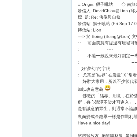
Ξ Origin: 獅子吼站 ◇
發信人: DavidChiou@Lion (邱
標 題: Re: 佛像與自修
發信站: 獅子吼站 (Fri Sep 17 00
轉信站: Lion
==> 於 Being (Being@Lion)
: : 前面美慧有提過有壇城
: ----
: : 不過一般說來最好劃定
: ---
: 好“夢幻“的字眼
: 尤其是“結界“ 在漫畫“Ｘ“常
好辭大家用，所以不少後代發
加以改造意義
佛教的「結界」用意，在於聲
所，身心清淨不染才可進入」
是有誠意的眾生，則通常不論
裏面變成金鐘罩一樣是作戰利
Have a nice day!
--
悠哉賢故友, 抱道樂林泉, 坐到無