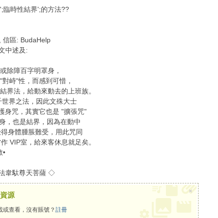
臨時性結界';的方法??
 信區: BudaHelp
) 文中述及:
或除障百字明罩身，
對峙"性，而感到可惜，
結界法，給動來動去的上班族。
世界之法，因此文殊大士
護身咒，其實它也是 "擴張咒"
護身，也是結界，因為在動中
覺得身體腫脹難受，用此咒同
作 VIP室，給來客休息就足矣。
•
無護法韋馱尊天菩薩 ◇
×
資源
載或查看，沒有賬號？
註冊