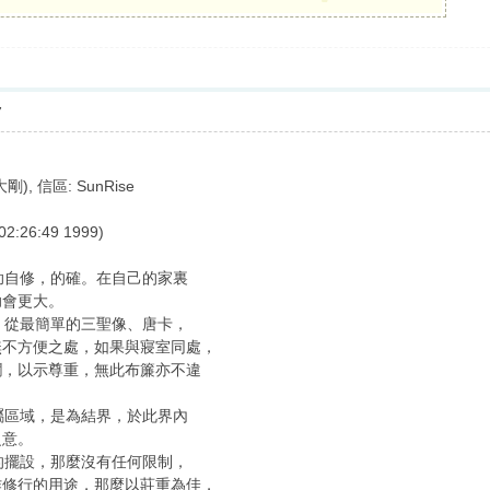
7
大剛), 信區: SunRise
:26:49 1999)
自修，的確。在自己的家裏
助會更大。
從最簡單的三聖像、唐卡，
無不方便之處，如果與寢室同處，
攔，以示尊重，無此布簾亦不違
區域，是為結界，於此界內
之意。
擺設，那麼沒有任何限制，
作修行的用途，那麼以莊重為佳，