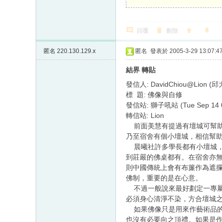
回覆
刪除
匿名
220.130.129.x
匿名
發表於 2005-3-29 13:07:4
結界 轉貼
發信人: DavidChiou@Lion (邱
標 題: 佛像與自修
發信站: 獅子吼站 (Tue Sep 14 02
轉信站: Lion
前面美慧有提過有壇城可幫助
乃至宿舍有個小壇城，相信幫
晨曦社許多學長都有小壇城，
到莊嚴的佛桌都有。在宿舍亦
則中國傳統上會有布簾作為遮
佛制，重要的是在心意。
不過一般說來最好劃定一專屬
必須身心清淨不染，方合壇城
如果佛像只是用來作藝術品的
也沒有必要向之頂禮。如果是