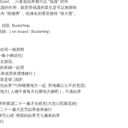
el、..只要是結界都可以 "保護" 的作
保護的作用，願意受保護的眾生是可以無限制
 "很擁擠" ，唸佛名的聲音變得 "很大聲"。
 信區: BudaHelp
..) on board ';BudaHelp';
都在同一個房間
條小褲頭兒)
太据泥。
的床鋪一起用
起來就用來禮佛修行 )
很';清靜';
結界??(和睡覺地方一起, 對地藏公公不好意思)
方( 人總不會每天往髒地方躺吧 )，不過結界
界時要誦二十一遍才合經意(大悲心陀羅尼經)
二十一遍大悲咒結界後再修行
神咒心經';裡面的結界咒七遍來結界
可行