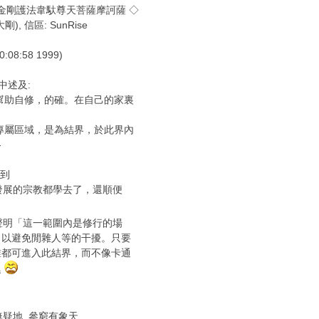
 南無金剛護法韋馱尊天菩薩摩訶薩 ◇
大剛), 信區: SunRise
:08:58 1999)
 文中述及:
可幫助自修，的確。在自己的家裏
一專屬區域，是為結界，於此界內
-
看到
展的宗教都學去了，還順便
明「這一範圍內是修行的場
，以避免閒雜人等的干擾。只要
誰都可進入此結界，而不像卡通
器
疑地, 參窮有象天.