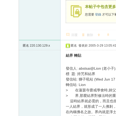
本帖子中包含更多
您需要
登錄
才可以下
回覆
刪除
匿名
220.130.129.x
匿名
發表於 2005-3-29 13:05:4
結界 轉貼
發信人: abstsai@Lion (老小子),
標 題: 持咒和結界
發信站: 獅子吼站 (Wed Jun 17 1
轉信站: Lion
> 在蓮茵寺齋戒學會時,師
> 界,那麼結界對修法時的重
這時結界就必需的，而且也很重
一人結界，就形成了一人佛剎
在內稱佛名之故。界內就是淨