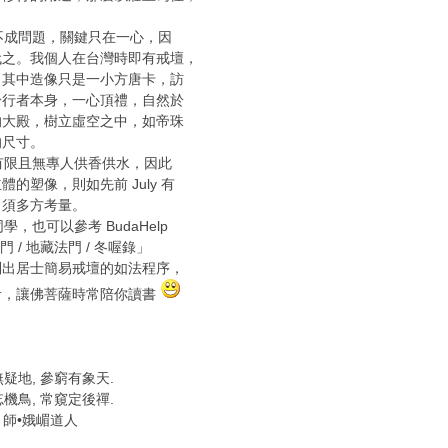
成問題，關鍵只在一心，因
代之。我個人在台灣時即有戒壇，
，其中造像只是一小方唐卡，訪
於行者本身，一心頂禮，自然於
的大殿，樹立虛空之中，如帝珠
的尺寸。
限且無專人供香供水，因此
的塑像，則如先前 July 有
，須多方考量。
也可以參考 BudaHelp
 / 地藏法門 / 冬喔錄」
列出居士簡易戒壇的如法程序，
考，讓佛菩薩時常陪你讀書
疑地, 參窮有象天.
機鳥, 常窺定後禪.
嵋道人