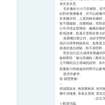
免失其本意。
至於像的大小乃至種類，並不
此對於無佛像者，亦可以經書
於美國亦同，上置四根本總持
客不覺礙眼，但覺精緻；而對
心中浮現金壁輝煌、巍峨莊嚴
影現諸佛，私毫不受限於唐卡
就晨曦社辦之內，由於空間有
或許以簡單精緻為佳。如果是立體
提過的過往經驗，較不易照料
對於自行設立戒壇有興趣的同學，
版精華區「修法與儀軌 / 萬世法門
之中關於設立壇城的說明，有
想晝夜六時精進的同學可以參
提供作參考。
祝 福慧雙修!
--
悠哉賢故友, 抱道樂林泉, 坐到無
胸中消塊壘, 筆底走雲煙, 更笑忘
∼訪古月師•娥
☆歡迎光臨: