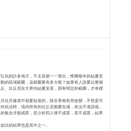
弘化的許多地方，不太容易一一查出，惟獨每年的結夏安
活動的區域範圍，這範圍要有多大呢？如果有人說要以整個
比丘、比丘尼在大界內結夏安居，因有明定的範圍，才有標
共住共修當中就要知道的，除非界相有所改變，不然是可
在作此法時，境內所有的比丘尼都要在場，依法不准請假，
人的集合才能成眾，若少於四人便不成眾，若不成眾，結界
如法的結界也是其中之一。